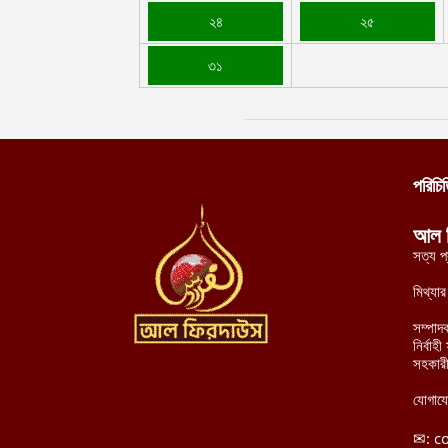
২৪
২৫
৩১
পরিচি
আল 
সত্য প
মিথ্যা
সম্পাদ
নির্বা
সহকারী
যোগায
✉:
c