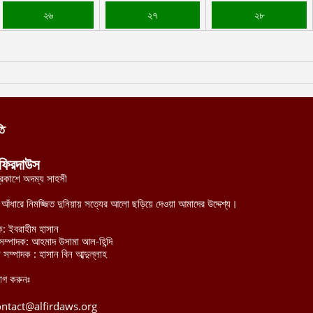
২৬
২৭
২৮
তি
ফিরদাউস
্রকাশে অদম্য সাহসী
র আঁধারে নিমজ্জিত দুনিয়ায় সত্যের আলো ছড়িয়ে দেওয়া আমাদের উদ্দেশ্য।
ক: ইবরাহীম হাসান
হী সম্পাদক: আহমাদ উসামা আল-হিন্দি
 সম্পাদক : হাসান বিন আব্দুল্লাহ
োগ করুনঃ
ontact@alfirdaws.org