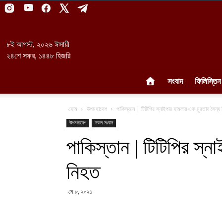
৮ই আগস্ট, ২০২৬ ঈসায়ী
২৪শে সফর, ১৪৪৮ হিজরি
সংবাদ
ফিলিস্তিন
হোম
উপমহাদেশ
পাকিস্তান | টিটিপির স্নাইপার হামলায় এক মুরতাদ সৈন্য
উপমহাদেশ
সকল সংবাদ
পাকিস্তান | টিটিপির স্
নিহত
মে ৮, ২০২১