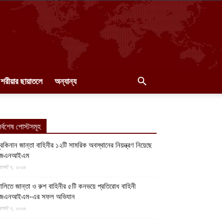
শরীয়ার ছায়াতলে
অন্যান্য
র্বশেষ পোস্টসমূহ
ুরকিনান জান্তা বাহিনীর ১২টি সামরিক অবস্থানের নিয়ন্ত্রণ নিয়েছে
জেএনআইএম
গস্ট ৭, ২০২৬
ালিতে জান্তা ও রুশ বাহিনীর ৫টি কনভয়ে প্রতিরোধ বাহিনী
জেএনআইএম-এর সফল অভিযান
গস্ট ৭, ২০২৬