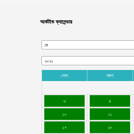
আর্কাইভ ক্যালেন্ডার
সোম
মঙ্গল
৩
৪
১০
১১
১৭
১৮