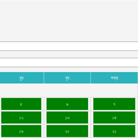
ক
ক
আ
হ
শ
আ
বুধ
বৃহ
শুক্র
৫
৬
৭
১২
১৩
১৪
১৯
২০
২১