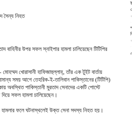
ই
আল-
৩
আ
প
ফ
আ
ফিরদাউস
রতাদ বাহিনীর উপর সফল স্নাইপার হামলা চালিয়েছেন টিটিপির
ন
আ
 মোহম্মদ খোরাসানী হাফিজাহুল্লাহ্, তাঁর এক টুইট বার্তায়
ব
ম
 সামান্য সময় আগে তেহরিক-ই-তালিবান পাকিস্তানের (টিটিপি)
আ
াকায় অবস্থিত পাকিস্তানী মুরতাদ সেনাদের একটি পোস্টে
র দিয়ে সফল হামলা চালিয়েছেন।
ক
প
দ
ল হামলার ফলে ঘটনাস্থলেই উক্ত সেনা সদস্য নিহত হয়।
আ
ব