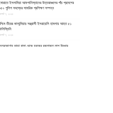
মারাতে ইসলামিয়া আফগানিস্তানের উত্তরাঞ্চলের পাঁচ প্রদেশের
৫০ পুলিশ সদস্যের সামরিক প্রশিক্ষণ সম্পন্ন
গস্ট ৭, ২০২৬
শ্চিম তীরের কালান্দিয়ায় সন্ত্রাসী ইসরায়েলি হামলায় আহত ৫১
িলিস্তিনি
গস্ট ৭, ২০২৬
েত্রকোণায় ভাড়া বাসা থেকে যুবকের রক্তাক্ত লাশ উদ্ধার
গস্ট ৭, ২০২৬
গুড়ায় ছিনতাই দেখে ফেলায় শিশুকে হত্যা, ধানক্ষেতে মিললো
াটিচাপা লাশ
গস্ট ৭, ২০২৬
ুমিল্লায় তনু হত্যা মামলায় দীর্ঘ দশ বছর পর ডিএনএ বিশ্লেষণে
াঁচজনের শুক্রাণুর অস্তিত্ব মিলেছে, মৃত্যুর আগে খুনিদের ফাঁসি
েখতে চান তনুর মা
গস্ট ৭, ২০২৬
গুড়া ও সিলেটে দুই ঘণ্টার ব্যবধানে সড়ক দুর্ঘটনায় শিশুসহ নিহত