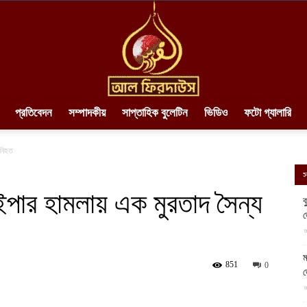
প্রতিবেদন
সম্পাদকীয়
সাপ্তাহিক বুলেটিন
ভিডিও
ফটো গ্যালারি
AlFirdaws
 নিহত
স
নাইপার হামলায় এক মুরতাদ সৈন্য
ব
||
আ
ম
851
0
আ