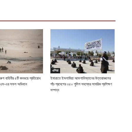
ক
ই
আ
স
গ
আ
আ
আ
আ
এশিয়া
ভ
 রুশ বাহিনীর ৫টি কনভয়ে প্রতিরোধ
ইমারাতে ইসলামিয়া আফগানিস্তানের উত্তরাঞ্চলের
ইএম-এর সফল অভিযান
পাঁচ প্রদেশের ৩৫০ পুলিশ সদস্যের সামরিক প্রশিক্ষণ
ক
সম্পন্ন
ক
আ
ভ
হ
উ
আ