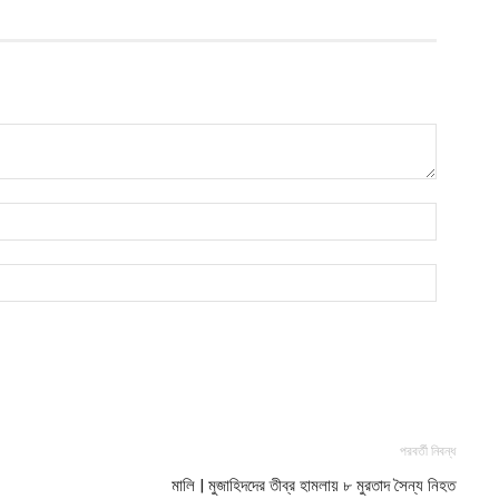
আ
আ
ই
আ
য
আ
আ
আ
ম
ব
আ
প
পরবর্তী নিবন্ধ
আ
মালি | মুজাহিদদের তীব্র হামলায় ৮ মুরতাদ সৈন্য নিহত