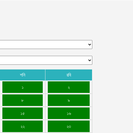
ক্সবাজারের উখিয়ায় রোহিঙ্গা ক্যাম্পে পাহাড় ধসে শিশুর মৃত্যু,
্ষতিগ্রস্ত দুটি আশ্রয়কেন্দ্র
গস্ট ৬, ২০২৬
াসিনাকে দেশে ফেরাতে ২২ বিশ্ববিদ্যালয়ের ৪০৪ প্রগতিশীল
িক্ষকের গোপন তৎপরতা
গস্ট ৬, ২০২৬
শনি
রবি
১
২
৮
৯
১৫
১৬
২২
২৩