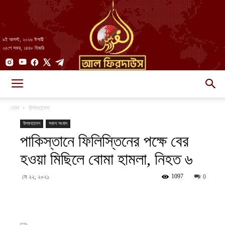
৯ই আগস্ট, ২০২৬ ঈসায়ী
২৫শে সফর, ১৪৪৮ হিজরি
AlFirdaws
হোম
উপমহাদেশ
উপমহাদেশ
সকল সংবাদ
পাকিস্তানে ফিলিস্তিনের পক্ষে বের
||
হওয়া মিছিলে বোমা হামলা, নিহত ৬
1097
মে ২২, ২০২১
0
আল-