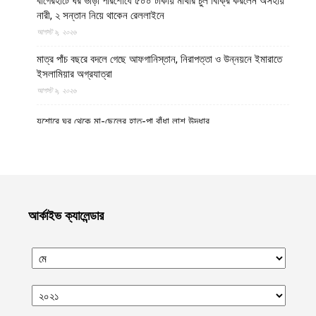
বাগেরহাটে ঘর ভাড়া পরিশোধে ৫০০ টাকায় মাথার চুল বিক্রি করলেন অসহায়
নারী, ২ সন্তান নিয়ে থাকেন রেললাইনে
আগস্ট ৯, ২০২৬
মাত্র পাঁচ বছরে বদলে গেছে আফগানিস্তান, নিরাপত্তা ও উন্নয়নে ইমারাতে
ইসলামিয়ার অগ্রযাত্রা
আগস্ট ৯, ২০২৬
যশোরে ঘর থেকে মা-ছেলের হাত-পা বাঁধা লাশ উদ্ধার
আগস্ট ৯, ২০২৬
পঞ্চগড় সীমান্ত থেকে বিএসএফ কর্তৃক বাংলাদেশি বৃদ্ধকে ধরে নিয়ে যাবার পর
ভারতীয় যুবককে ধরে আনল স্থানীয়রা
আগস্ট ৯, ২০২৬
আর্কাইভ ক্যালেন্ডার
গাজায় বর্বর ইসরায়েলি হামলায় ধ্বংসপ্রাপ্ত ভবন থেকে ১৯ লাশ উদ্ধার,
বেশিরভাগ নারী-শিশু
আগস্ট ৯, ২০২৬
নাফ নদী থেকে ৩ বাংলাদেশি জেলেকে ধরে নিয়ে গেছে সন্ত্রাসী আরাকান আর্মি
আগস্ট ৯, ২০২৬