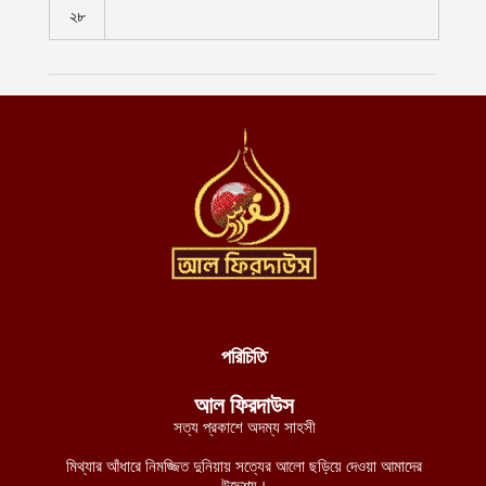
২৮
ভবিষ্যৎ প্রজন্মকে ইসলামী মূল্যবোধ ও আধুনিক জ্ঞানের সমন্বয়ে গড়ে তুলতে
আমীরুল মু’মিনীন হাফিযাহুল্লাহর বিশেষ আহ্বান
আগস্ট ৮, ২০২৬
যুদ্ধবিরতি লঙ্ঘন করে খান ইউনিসে সন্ত্রাসী ইসরায়েলি বাহিনীর গুলিবর্ষণ,
আহত ৩ ফিলিস্তিনি
আগস্ট ৮, ২০২৬
যুদ্ধ বন্ধে নাইজার রাষ্ট্রপ্রধানকে জেএনআইএম-এর শর্ত: মানব রচিত
সংবিধান ছেড়ে শরিয়াহ্ প্রতিষ্ঠা করুন
আগস্ট ৮, ২০২৬
পশ্চিমবঙ্গে শব্দ দূষণ নিয়ন্ত্রণের অজুহাতে টার্গেট কেবল মসজিদ, লাউডস্পিকার
অপসারণের নির্দেশ হিন্দুত্ববাদী পুলিশের
আগস্ট ৮, ২০২৬
পরিচিতি
নব্য চাঁদাবাজদের হাতে জিম্মি রাজধানীবাসী, ৩৫ স্পটে পুলিশ সদস্যরাই করছে
আল ফিরদাউস
চাঁদাবাজি
সত্য প্রকাশে অদম্য সাহসী
আগস্ট ৮, ২০২৬
মিথ্যার আঁধারে নিমজ্জিত দুনিয়ায় সত্যের আলো ছড়িয়ে দেওয়া আমাদের
বুরকিনান জান্তা বাহিনীর ১২টি সামরিক অবস্থানের নিয়ন্ত্রণ নিয়েছে
উদ্দেশ্য।