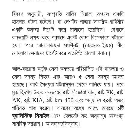
বিবরণ অনুযায়ী, সম্প্রতি মালির নিয়ালা অঞ্চলে একটি
হামলার ঘটনা ঘটেছে। যা দেশটির গাদ্দার সামরিক বাহিনীর
একটি কনভয় টার্গেট করে চালানো হয়েছিল। যেখানে
কনভয়টি লক্ষ্য করে প্রথমে একটি বোমা বিস্ফোরণ ঘটানো
হয়। পরে আল-কায়েদা সংশ্লিষ্ট (জেএনআইএম) বীর
যোদ্ধারা সেনাদের টার্গেট করে অতর্কিত হামলা চালান।
আল-কায়েদা কর্তৃক সেনা কনভয়ে পরিচালিত এই হামলায়
৩
সেনা সদস্য নিহত এবং আরও
৫
সেনা সদস্য আহত
হয়েছে। বাকি সৈন্যরা ঘটনাস্থল থেকে পালিয়ে যায়। পরে
মুজাহিদগণ উক্ত কনভয়ের
৫
টি সাঁজোয়া যান,
৫
টি PK,
৫
টি
AK,
২
টি KIA,
১
টি km-450 এবং অন্যান্য
২০
টি অস্ত্র
গনিমত লাভ করেন। এসবের মধ্যে আরও রয়েছে
১টি
ব্যালিস্টিক মিসাইল
এবং হেলমেট সহ অন্যান্য অসংখ্য
সামরিক সরঞ্জাম। আলহামদুলিল্লাহ।