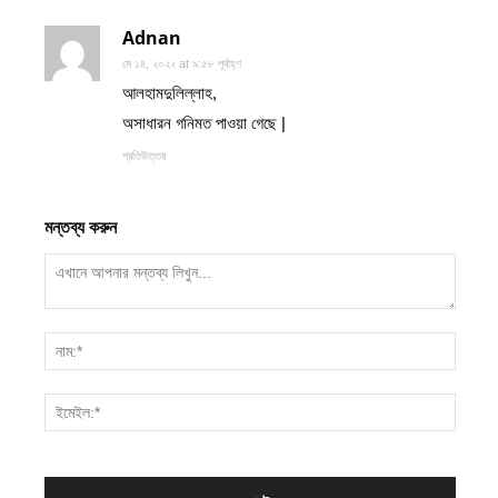
Adnan
মে ১৪, ২০২২ at ৯:৫৮ পূর্বাহ্ণ
আলহামদুলিল্লাহ,
অসাধারন গনিমত পাওয়া গেছে |
প্রতিউত্তর
মন্তব্য করুন