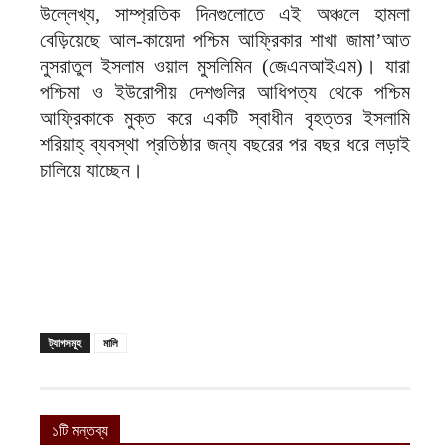
উল্লেখ্য, সাম্প্রতিক দিনগুলোতে এই অঞ্চলে হামলা
বেড়িয়েছে আল-কায়েদা পশ্চিম আফ্রিকার শাখা জামা’আত
নুসরাতুল ইসলাম ওয়াল মুসলিমিন (জেএনআইএম)। যারা
পশ্চিমা ও ইউরোপীয় দেশগুলির আধিপত্য থেকে পশ্চিম
আফ্রিকাকে মুক্ত করে একটি স্বাধীন বৃহত্তর ইসলামি
শরিয়াহ্ ব্যবস্থা প্রতিষ্ঠার জন্য বছরের পর বছর ধরে লড়াই
চালিয়ে যাচ্ছেন।
ট্যাগসমূহ
মালি
১টি মন্তব্য