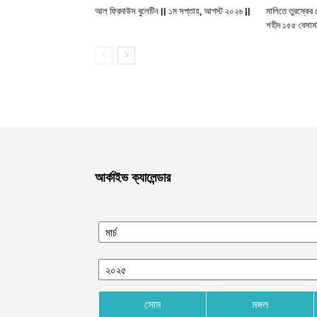
আল ফিরদাউস বুলেটিন || ১ম সপ্তাহ, আগস্ট ২০২৬ ||
মালিতে তুরস্কের 
শহীদ ১৫৫ বেসাম
আর্কাইভ ক্যালেন্ডার
সোম
মঙ্গল