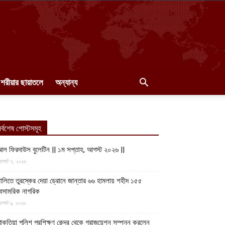
শরীয়ার ছায়াতলে
অন্যান্য
র্বশেষ পোস্টসমূহ
ল ফিরদাউস বুলেটিন || ১ম সপ্তাহ, আগস্ট ২০২৬ ||
গস্ট ৭, ২০২৬
ালিতে তুরস্কের দেয়া ড্রোনে জান্তার ৬৬ হামলায় শহীদ ১৫৫
েসামরিক নাগরিক
গস্ট ৬, ২০২৬
াকতিয়া পুলিশ প্রশিক্ষণ কেন্দ্র থেকে গ্রাজুয়েশন সম্পন্ন করলেন