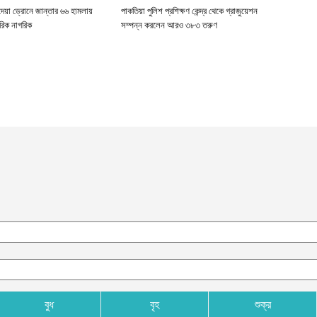
দেয়া ড্রোনে জান্তার ৬৬ হামলায়
পাকতিয়া পুলিশ প্রশিক্ষণ কেন্দ্র থেকে গ্রাজুয়েশন
রিক নাগরিক
সম্পন্ন করলেন আরও ৩৮৩ তরুণ
বুধ
বৃহ
শুক্র