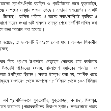
স্বার্থসংশ্লিষ্ট ব্যক্তি ও প্রতিষ্ঠানের নামে যুক্তরাষ্ট্র,
আ
ীপপুঞ্জে সম্পদের সন্ধান পাওয়া গেছে। এছাড়া মালয়েশিয়ার একটি
দ
ও মিলেছে। হাসিনা পরিবার ও তাদের স্বার্থসংশ্লিষ্ট ব্যক্তি ও
িযোগে দায়ের হওয়া ৬টি মামলার তদন্ত শেষে চার্জশিট দাখিল করা
আ
িষেধাজ্ঞা আরোপ করা হয়েছে।
ড
র
া হয়েছে, তা দু-একটি উদাহরণে বোঝা যায়। একজন শিক্ষার্থীর
আ
হয়েছে।
ন
ার নিয়ে প্রধান উপদেষ্টার নেতৃত্বে সোমবার তার কার্যালয়ে
আ
 উপদেষ্টা পরিষদের সদস্য, বাংলাদেশ ব্যাংকের গভর্নর এবং
ল
সচিবরা উপস্থিত ছিলেন। সভায় উল্লেখ করা হয়, আর্থিক খাতে
শ
 মাধ্যমে বাংলাদেশ থেকে কমপক্ষে ৭৫ বিলিয়ন থেকে ১০০ বিলিয়ন
আ
চ
ক
থ প্রাথমিকভাবে যুক্তরাষ্ট্র, যুক্তরাজ্য, কানাডা, সিঙ্গাপুর,
আ
্সহেভেন অফশোর (পাচারকারীদের নিরাপদ স্থান) দেশগুলোতে পাচার