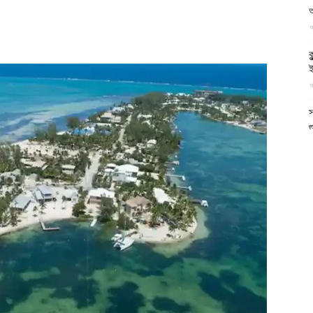
আল-
আ
ক
ই
আ
ফিরদাউস
স
গ
আ
আ
আ
আ
ভ
ক
ক
আ
ভ