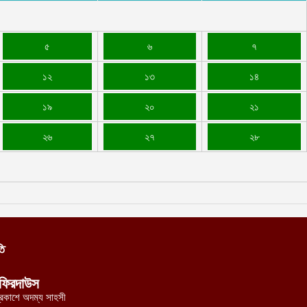
৫
৬
৭
১২
১৩
১৪
১৯
২০
২১
২৬
২৭
২৮
তি
ফিরদাউস
্রকাশে অদম্য সাহসী