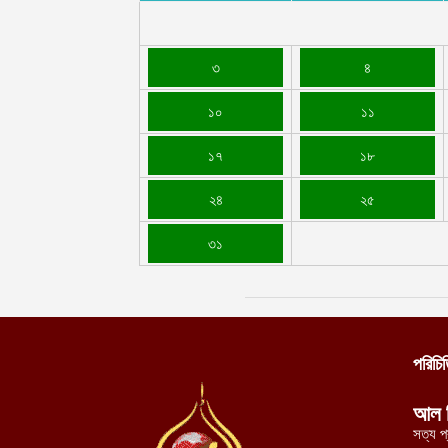
৩
৪
১০
১১
১৭
১৮
২৪
২৫
৩১
পরিচি
আল 
সত্য প