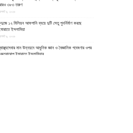
আরও ৩৮৩ তরুণ
গস্ট ৬, ২০২৬
ুন্দুজে ১২ মিলিয়ন আফগানি ব্যয়ে দুটি সেতু পুনর্নির্মাণ করছে
মারাতে ইসলামিয়া
গস্ট ৬, ২০২৬
্বাস্থ্যসেবার মান উন্নয়নে আধুনিক জ্ঞান ও বৈজ্ঞানিক গবেষণার ওপর
ুরুত্বারোপ ইমারাতে ইসলামিয়ার
গস্ট ৬, ২০২৬
ফগান শরণার্থী পরিবারগুলোর স্থায়ী পুনর্বাসনে ৬৫ হাজারের বেশি
বাসিক প্লট বরাদ্দ ইমারাতে ইসলামিয়ার
গস্ট ৬, ২০২৬
িডিও || আফগানিস্তানের কুনার প্রদেশে গত বছরের ভূমিকম্পে
্ষতিগ্রস্ত পরিবারগুলোর জন্য ৩৬টি বাড়ি ও একটি মসজিদ নির্মাণ
রেছে ইমারাতে ইসলামিয়া
গস্ট ৬, ২০২৬
ারত, পাকিস্তান ও বাংলাদেশের মাদ্রাসাগুলোতে সন্ত্রাসবাদ তৈরি