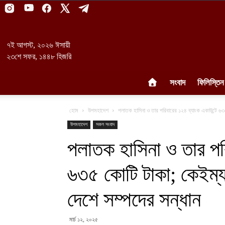
৭ই আগস্ট, ২০২৬ ঈসায়ী
২৩শে সফর, ১৪৪৮ হিজরি
সংবাদ
ফিলিস্তিন
হোম
উপমহাদেশ
পলাতক হাসিনা ও তার পরিবারের ১২৪ ব্যাংক একাউন্টে ৬৩৫
উপমহাদেশ
সকল সংবাদ
পলাতক হাসিনা ও তার পরি
৬৩৫ কোটি টাকা; কেইম্যান
দেশে সম্পদের সন্ধান
মার্চ ১২, ২০২৫