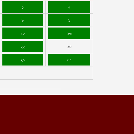
১
২
৮
৯
১৫
১৬
২২
২৩
২৯
৩০