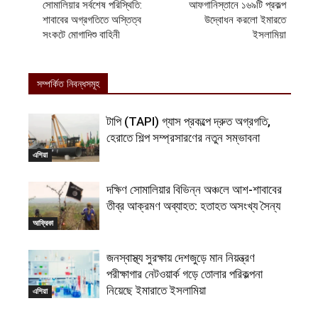
সোমালিয়ার সর্বশেষ পরিস্থিতি:
আফগানিস্তানে ১৬৯টি প্রকল্প
শাবাবের অগ্রগতিতে অস্তিত্ব
উদ্বোধন করলো ইমারতে
সংকটে মোগাদিশু বাহিনী
ইসলামিয়া
সম্পর্কিত নিবন্ধসমূহ
টাপি (TAPI) গ্যাস প্রকল্পে দ্রুত অগ্রগতি,
হেরাতে শিল্প সম্প্রসারণের নতুন সম্ভাবনা
এশিয়া
দক্ষিণ সোমালিয়ার বিভিন্ন অঞ্চলে আশ-শাবাবের
তীব্র আক্রমণ অব্যাহত: হতাহত অসংখ্য সৈন্য
আফ্রিকা
জনস্বাস্থ্য সুরক্ষায় দেশজুড়ে মান নিয়ন্ত্রণ
পরীক্ষাগার নেটওয়ার্ক গড়ে তোলার পরিকল্পনা
নিয়েছে ইমারাতে ইসলামিয়া
এশিয়া