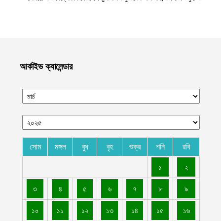
ভাইরাল
আগস্ট ১০, ২০২৬
এক বছরে সরকারি সেবায় ব্যাপক অগ্রগতি, লাখো মানুষের কর্মসংস্থান ও
নাগরিক সুবিধা সম্প্রসারণ ইমারাতে ইসলামিয়ার
আগস্ট ১০, ২০২৬
আর্কাইভ ক্যালেন্ডার
পশ্চিম তীরে এক মাসে সাংবাদিকদের ওপর ১০৮টি হামলা চালিয়েছে সন্ত্রাসী
ইসরায়েল
আগস্ট ১০, ২০২৬
রংপুরের পীরগাছায় দিনমজুরের বাড়িতে হামলা চালিয়ে লুট করা গরু দিয়ে
আওয়ামী লীগ নেতাদের ভূরিভোজ
আগস্ট ১০, ২০২৬
সোম
মঙ্গল
বুধ
বৃহ
শুক্র
শনি
রবি
বেসরকারি হাসপাতাল গুলোর রোগীদের নিরাপত্তা ও চিকিৎসাসেবার মান নিশ্চিত
১
২
করতে কাবুলে হাসপাতাল পরিদর্শন কার্যক্রম শুরু করেছে ইমারাতে ইসলামিয়া
আগস্ট ১০, ২০২৬
৩
৪
৫
৬
৭
৮
৯
গাইবান্ধার গোবিন্দগঞ্জে হাত-পা বাঁধা অবস্থায় যুবকের লাশ উদ্ধার
১০
১১
১২
১৩
১৪
১৫
১৬
আগস্ট ১০, ২০২৬