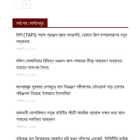
সর্বশেষ পোস্টসমূহ
টাপি (TAPI) গ্যাস প্রকল্পে দ্রুত অগ্রগতি, হেরাতে শিল্প সম্প্রসারণের নতুন
সম্ভাবনা
আগস্ট ১০, ২০২৬
দক্ষিণ সোমালিয়ার বিভিন্ন অঞ্চলে আশ-শাবাবের তীব্র আক্রমণ অব্যাহত:
হতাহত অসংখ্য সৈন্য
আগস্ট ১০, ২০২৬
জনস্বাস্থ্য সুরক্ষায় দেশজুড়ে মান নিয়ন্ত্রণ পরীক্ষাগার নেটওয়ার্ক গড়ে তোলার
পরিকল্পনা নিয়েছে ইমারাতে ইসলামিয়া
আগস্ট ১০, ২০২৬
রাজধানী মোগাদিশুতে শত্রু বাহিনীর পাঁচটি সামরিক ব্যারাক লক্ষ্য করে আশ-
শাবাবের সমন্বিত আক্রমণ
আগস্ট ১০, ২০২৬
হবিগঞ্জে ফল বিক্রেতার মোবাইল চুরি করল পুলিশের এসআই, সিসিটিভি ফুটেজ