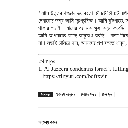
‘আমি উত্তর গাজ্জার ভয়াবহতা মিনিটে মিনিটে নথি
দেখানোর জন্য আমি দৃঢ়প্রতিজ্ঞ। আমি ফুটপাতে, স্
থাকার লড়াই। মাসের পর মাস ক্ষুধা সহ্য করেছ
আমি আপনাদের কাছে অনুরোধ করছি—গাজা নিয়ে ক
না। লড়াই চালিয়ে যান, আমাদের গল্প বলতে থাকুন,
তথ্যসূত্র:
1. Al Jazeera condemns Israel’s killin
– https://tinyurl.com/bdftxvjr
ট্যাগসমূহ
ইহুদিবাদী আগ্রাসন
নির্যাতিত উম্মাহ
ফিলিস্তিন
মন্তব্য করুন