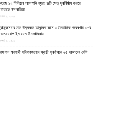
ুন্দুজে ১২ মিলিয়ন আফগানি ব্যয়ে দুটি সেতু পুনর্নির্মাণ করছে
মারাতে ইসলামিয়া
গস্ট ৬, ২০২৬
্বাস্থ্যসেবার মান উন্নয়নে আধুনিক জ্ঞান ও বৈজ্ঞানিক গবেষণার ওপর
ুরুত্বারোপ ইমারাতে ইসলামিয়ার
গস্ট ৬, ২০২৬
ফগান শরণার্থী পরিবারগুলোর স্থায়ী পুনর্বাসনে ৬৫ হাজারের বেশি
বাসিক প্লট বরাদ্দ ইমারাতে ইসলামিয়ার
গস্ট ৬, ২০২৬
িডিও || আফগানিস্তানের কুনার প্রদেশে গত বছরের ভূমিকম্পে
্ষতিগ্রস্ত পরিবারগুলোর জন্য ৩৬টি বাড়ি ও একটি মসজিদ নির্মাণ
রেছে ইমারাতে ইসলামিয়া
গস্ট ৬, ২০২৬
ারত, পাকিস্তান ও বাংলাদেশের মাদ্রাসাগুলোতে সন্ত্রাসবাদ তৈরি
চ্ছে বলে উস্কানিমূলক মন্তব্য করেছে উত্তর প্রদেশের হিন্দুত্ববাদী
পমুখ্যমন্ত্রী
গস্ট ৬, ২০২৬