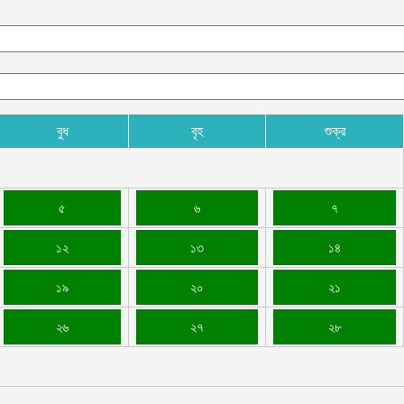
বুধ
বৃহ
শুক্র
৫
৬
৭
১২
১৩
১৪
১৯
২০
২১
২৬
২৭
২৮