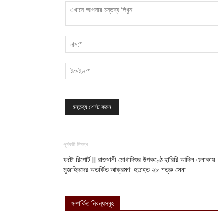
পূর্ববর্তী নিবন্ধ
ফটো রিপোর্ট || রাজধানী মোগাদিশুর উপকণ্ঠে হারিরি আদিল এলাকায়
মুজাহিদদের অতর্কিত আক্রমণ: হতাহত ২৮ শত্রু সেনা
সম্পর্কিত নিবন্ধসমূহ