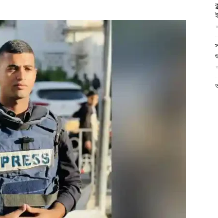
ক
আল-
ই
আ
স
গ
আ
ফিরদাউস
আ
আ
আ
ভ
ক
ক
আ
ভ
হ
উ
আ