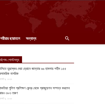
শরীয়ার ছায়াতলে
অন্যান্য
র্বশেষ পোস্টসমূহ
ালিতে তুরস্কের দেয়া ড্রোনে জান্তার ৬৬ হামলায় শহীদ ১৫৫
েসামরিক নাগরিক
গস্ট ৬, ২০২৬
াকতিয়া পুলিশ প্রশিক্ষণ কেন্দ্র থেকে গ্রাজুয়েশন সম্পন্ন করলেন
আরও ৩৮৩ তরুণ
গস্ট ৬, ২০২৬