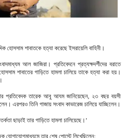
ক
ক
আ
হ
শ
আ
দিক হোসসাম শাবাতকে হত্যা করেছে ইসরায়েলি বাহিনী।
ভ
বাদমাধ্যম আল জাজিরা। প্রতিবেদনে প্রত্যক্ষদর্শীদের বরাতে
ম
আ
 হোসসাম শাবাতের গাড়িতে হামলা চালিয়ে তাকে হত্যা করা হয়।
ন।
প
য
র প্রতিবেদক তারেক আবু আযম জানিয়েছেন, ২৩ বছর বয়সী
আ
েন। এরপরও তিনি গাজায় সংবাদ কাভারেজ চালিয়ে যাচ্ছিলেন।
দ
প
সতর্কতা ছাড়াই তার গাড়িতে হামলা চালিয়েছে।’
আ
দ
ক যোগাযোগমাধ্যমে তার শেষ পোস্টে লিখেছিলেন: