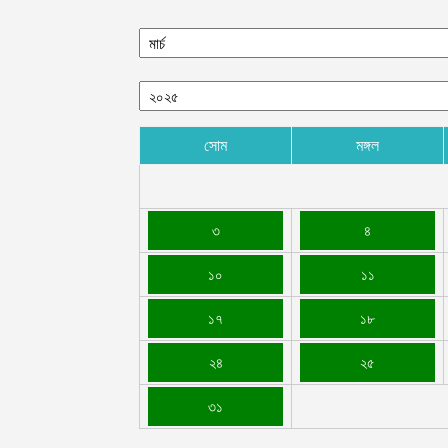
সোম
মঙ্গল
৩
৪
১০
১১
১৭
১৮
২৪
২৫
৩১