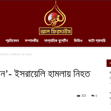
প্রতিবেদন
সম্পাদকীয়
সাপ্তাহিক বুলেটিন
ভিডিও
ফটো গ্যালারি
AlFirdaws
ামলায় নিহত সাংবাদিকের শেষ আহ্বান
স
যান’- ইসরায়েলি হামলায় নিহত
ম
ব
||
আ
প
323
0
আ