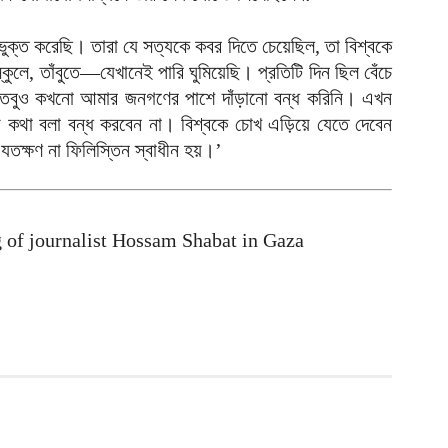
আ
ভুক্ত করেছি। তারা যে সত্যকে কবর দিতে চেয়েছিল, তা বিশ্বকে
কুলে, তাঁবুতে—যেখানেই পারি ঘুমিয়েছি। প্রতিটি দিন ছিল বেঁচে
ড
র
ি, তবুও কখনো আমার জনগণের পাশে দাঁড়ানো বন্ধ করিনি। এখন
আ
থা বলা বন্ধ করবেন না। বিশ্বকে চোখ এড়িয়ে যেতে দেবেন
 যতক্ষণ না ফিলিস্তিন স্বাধীন হয়।’
ন
আ
ল
g of journalist Hossam Shabat in Gaza
শ
আ
চ
ক
আ
আ
ম
আ