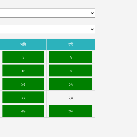
শনি
রবি
১
২
৮
৯
১৫
১৬
২২
২৩
২৯
৩০