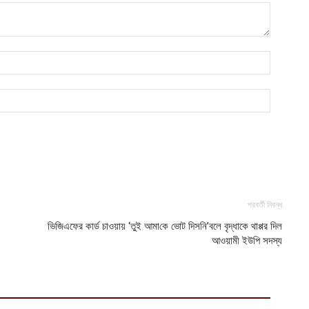
অ
ভ
আ
ঢ
১
আ
পরবর্তী নিবন্ধ
ভিজিএফের কার্ড চাওয়ায় ‘তুই আমা‌কে ভোট দিস‌নি’বলে বৃদ্ধাকে থাপ্পর দিল
আওয়ামী ইউপি সদস্য