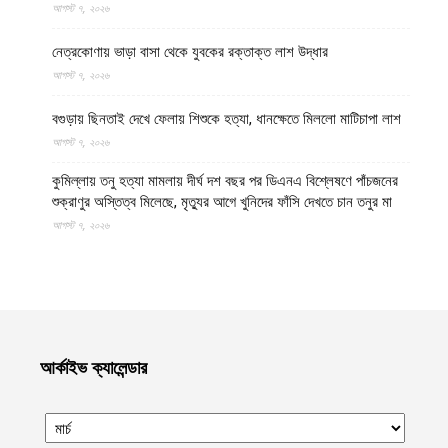
আগস্ট ৭, ২০২৬
নেত্রকোণায় ভাড়া বাসা থেকে যুবকের রক্তাক্ত লাশ উদ্ধার
আগস্ট ৭, ২০২৬
বগুড়ায় ছিনতাই দেখে ফেলায় শিশুকে হত্যা, ধানক্ষেতে মিললো মাটিচাপা লাশ
আগস্ট ৭, ২০২৬
কুমিল্লায় তনু হত্যা মামলায় দীর্ঘ দশ বছর পর ডিএনএ বিশ্লেষণে পাঁচজনের
শুক্রাণুর অস্তিত্ব মিলেছে, মৃত্যুর আগে খুনিদের ফাঁসি দেখতে চান তনুর মা
আগস্ট ৭, ২০২৬
বগুড়া ও সিলেটে দুই ঘণ্টার ব্যবধানে সড়ক দুর্ঘটনায় শিশুসহ নিহত ১৫ জন,
আহত ৩০
আগস্ট ৭, ২০২৬
আটটি দেশের ১৭ লাখ ডলারের বেশি মুদ্রা পাচারের চেষ্টা ব্যর্থ করল ইমারাতে
আর্কাইভ ক্যালেন্ডার
ইসলামিয়ার নিরাপত্তা বাহিনী
আগস্ট ৭, ২০২৬
যুদ্ধবিরতির পরও গাজায় ৩০০ দিনে অন্তত ৩০০ শিশু শহীদ: ইউনিসেফ