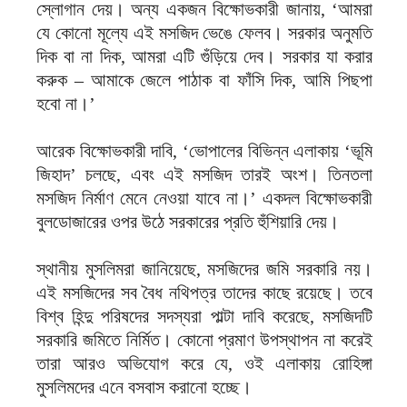
স্লোগান দেয়। অন্য একজন বিক্ষোভকারী জানায়, ‘আমরা
যে কোনো মূল্যে এই মসজিদ ভেঙে ফেলব। সরকার অনুমতি
দিক বা না দিক, আমরা এটি গুঁড়িয়ে দেব। সরকার যা করার
করুক – আমাকে জেলে পাঠাক বা ফাঁসি দিক, আমি পিছপা
হবো না।’
আরেক বিক্ষোভকারী দাবি, ‘ভোপালের বিভিন্ন এলাকায় ‘ভূমি
জিহাদ’ চলছে, এবং এই মসজিদ তারই অংশ। তিনতলা
মসজিদ নির্মাণ মেনে নেওয়া যাবে না।’ একদল বিক্ষোভকারী
বুলডোজারের ওপর উঠে সরকারের প্রতি হুঁশিয়ারি দেয়।
স্থানীয় মুসলিমরা জানিয়েছে, মসজিদের জমি সরকারি নয়।
এই মসজিদের সব বৈধ নথিপত্র তাদের কাছে রয়েছে। তবে
বিশ্ব হিন্দু পরিষদের সদস্যরা পাল্টা দাবি করেছে, মসজিদটি
সরকারি জমিতে নির্মিত। কোনো প্রমাণ উপস্থাপন না করেই
তারা আরও অভিযোগ করে যে, ওই এলাকায় রোহিঙ্গা
মুসলিমদের এনে বসবাস করানো হচ্ছে।