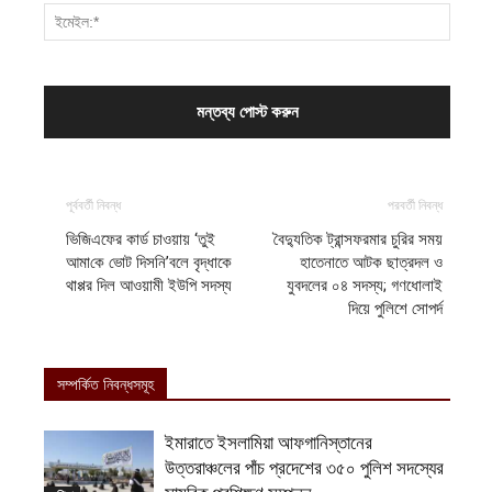
পূর্ববর্তী নিবন্ধ
পরবর্তী নিবন্ধ
ভিজিএফের কার্ড চাওয়ায় ‘তুই
বৈদ্যুতিক ট্রান্সফরমার চুরির সময়
আমা‌কে ভোট দিস‌নি’বলে বৃদ্ধাকে
হাতেনাতে আটক ছাত্রদল ও
থাপ্পর দিল আওয়ামী ইউপি সদস্য
যুবদলের ০৪ সদস্য; গণধোলাই
দিয়ে পুলিশে সোপর্দ
সম্পর্কিত নিবন্ধসমূহ
ইমারাতে ইসলামিয়া আফগানিস্তানের
উত্তরাঞ্চলের পাঁচ প্রদেশের ৩৫০ পুলিশ সদস্যের