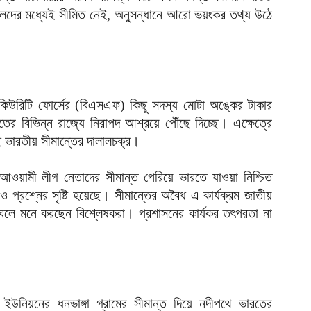
লালদের মধ্যেই সীমিত নেই, অনুসন্ধানে আরো ভয়ংকর তথ্য উঠে
ক
ক
আ
হ
শ
 সিকিউরিটি ফোর্সের (বিএসএফ) কিছু সদস্য মোটা অঙ্কের টাকার
আ
র বিভিন্ন রাজ্যে নিরাপদ আশ্রয়ে পৌঁছে দিচ্ছে। এক্ষেত্রে
ে ভারতীয় সীমান্তের দালালচক্র।
আওয়ামী লীগ নেতাদের সীমান্ত পেরিয়ে ভারতে যাওয়া নিশ্চিত
্রশ্নের সৃষ্টি হয়েছে। সীমান্তের অবৈধ এ কার্যক্রম জাতীয়
ে বলে মনে করছেন বিশ্লেষকরা। প্রশাসনের কার্যকর তৎপরতা না
া ইউনিয়নের ধনভাঙ্গা গ্রামের সীমান্ত দিয়ে নদীপথে ভারতের