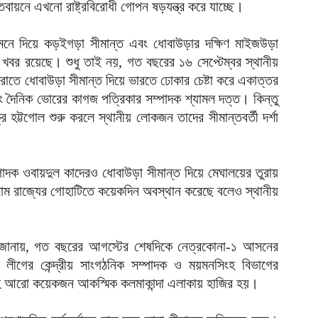
তবায়নে এখনো রাষ্ট্রবিরোধী গোপন ষড়যন্ত্র করে যাচ্ছে।
 সামনে দিয়ে কড়ইগড়া সীমান্ত এবং ধোবাউড়ার দক্ষিণ মাইজউড়া
 খবর রয়েছে। শুধু তাই নয়, গত বছরের ১৬ সেপ্টেম্বর স্থানীয়
ররাতে ধোবাউড়া সীমান্ত দিয়ে ভারতে ঢোকার চেষ্টা করে একাত্তর
এবং দৈনিক ভোরের কাগজ পত্রিকার সম্পাদক শ্যামল দত্ত। কিন্তু
র হট্টগোল শুরু করলে স্থানীয় লোকজন তাদের সীমান্তবর্তী দর্শা
াদক ওবায়দুল কাদেরও ধোবাউড়া সীমান্ত দিয়ে মেঘালয়ের তুরায়
ম রাজ্যের গোহাটিতে কয়েকদিন অবস্থান করেছে বলেও স্থানীয়
িদ জানায়, গত বছরের আগস্টের শেষদিকে নেত্রকোনা-১ আসনের
গের কেন্দ্রীয় সাংগঠনিক সম্পাদক ও ময়মনসিংহ বিভাগের
হ আরো কয়েকজন আকস্মিক কলমাকান্দা এলাকায় হাজির হয়।