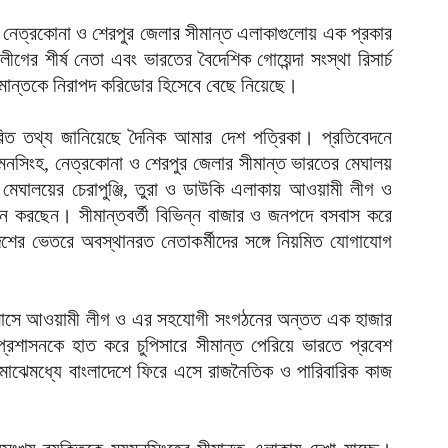
আ
নেত্রকোনা ও শেরপুর জেলার সীমান্ত এলাকাগুলোয় এক প্রকার
 শীর্ষ নেতা এবং ভারতের বৈদেশিক গোয়েন্দা সংস্থা রিসার্চ
আ
সীমান্তকে নিরাপদ করিডোর হিসেবে বেছে নিয়েছে।
ই
আ
ারিত তথ্য জানিয়েছে দৈনিক আমার দেশ পত্রিকা। প্রতিবেদনে
য
নসিংহ, নেত্রকোনা ও শেরপুর জেলার সীমান্ত ভারতের মেঘালয়
ুধু মেঘালয়ের চেরাপুঞ্জি, তুরা ও ডাউকি এলাকায় আওয়ামী লীগ ও
আ
ান করছেন। সীমান্তবর্তী বিভিন্ন বাজার ও জনপদে বসবাস করে
আ
দেশের ভেতরে অবস্থানরত নেতাকর্মীদের সঙ্গে নিয়মিত যোগাযোগ
আ
ম
সাত মাসে আওয়ামী লীগ ও এর সহযোগী সংগঠনের অন্তত এক হাজার
ব
 প্রশাসনকে হাত করে চুপিসারে সীমান্ত পেরিয়ে ভারতে প্রবেশ
আ
াঝেমধ্যে বাংলাদেশে ফিরে এসে রাজনৈতিক ও পারিবারিক কাজ
প
আ