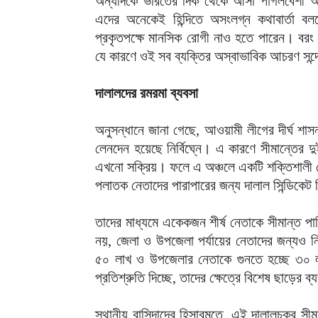
অন্যদিকে ভারতের দিক থেকে আসা পাগলবেশী অসং
এদের অনেকেই হিন্দিতে অসংলগ্ন কথাবার্তা বলছ
প্রকৃতপক্ষে মানসিক রোগী নাও হতে পারেন। বরং 
যে কারণে ওই সব ব্যক্তির অস্বাভাবিক আচরণ সন্দে
দালালদের রমরমা ব্যবসা
অনুসন্ধানে জানা গেছে, আওয়ামী লীগের দীর্ঘ শাস
লেনদেন হয়েছে নির্বিঘ্নে। এ কারণে সীমান্তের 
এখনো সক্রিয়। ফলে এ অঞ্চলে একটি শক্তিশালী চো
পলাতক নেতাদের পারাপারের জন্য দালাল সিন্ডিকেট 
তাদের মাধ্যমে একেকজন শীর্ষ নেতাকে সীমান্ত পাড়ি
নয়, জেলা ও উপজেলা পর্যায়ের নেতাদের জন্যও নির্দ
৫০ লাখ ও উপজেলার নেতাকে গুনতে হচ্ছে ৩০ 
প্রতিশ্রুতি দিচ্ছে, তাদের ক্ষেত্রে বিশেষ ছাড়ের 
স্থানীয় বাসিন্দাদের হিসাবমতে, এই দালালচক্র স