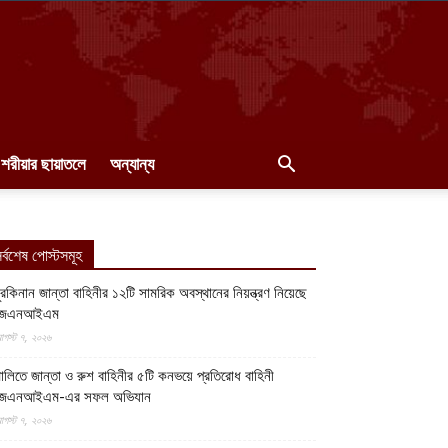
শরীয়ার ছায়াতলে
অন্যান্য
র্বশেষ পোস্টসমূহ
ুরকিনান জান্তা বাহিনীর ১২টি সামরিক অবস্থানের নিয়ন্ত্রণ নিয়েছে
জেএনআইএম
গস্ট ৭, ২০২৬
ালিতে জান্তা ও রুশ বাহিনীর ৫টি কনভয়ে প্রতিরোধ বাহিনী
জেএনআইএম-এর সফল অভিযান
গস্ট ৭, ২০২৬