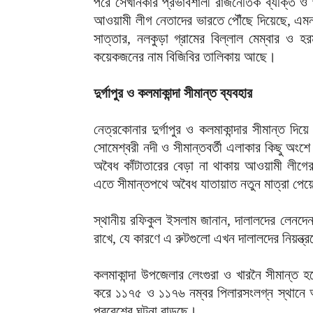
পরে সেখানকার প্রভাবশালী রাজনৈতিক ব্যক্তি ও 
আওয়ামী লীগ নেতাদের ভারতে পৌঁছে দিয়েছে, এমন 
সাত্তার, নলকুড়া গ্রামের বিল্লাল মেম্বার ও হর
কয়েকজনের নাম বিজিবির তালিকায় আছে।
দুর্গাপুর ও কলমাকান্দা সীমান্ত ব্যবহার
নেত্রকোনার দুর্গাপুর ও কলমাকান্দার সীমান্ত দ
সোমেশ্বরী নদী ও সীমান্তবর্তী এলাকার কিছু অংশে
অবৈধ কাঁটাতারের বেড়া না থাকায় আওয়ামী লীগের
এতে সীমান্তপথে অবৈধ যাতায়াত নতুন মাত্রা পেয়
স্থানীয় রফিকুল ইসলাম জানান, দালালদের লেনদে
রাখে, যে কারণে এ রুটগুলো এখন দালালদের নিয়ন্ত্
কলমাকান্দা উপজেলার লেংগুরা ও খারনৈ সীমান্ত 
করে ১১৭৫ ও ১১৭৬ নম্বর পিলারসংলগ্ন স্থানে অ
প্রবেশের ঘটনা বাড়ছে।