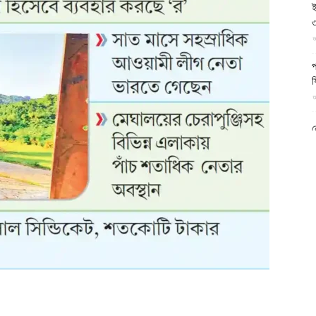
ই
আল-
৩
আ
প
ফ
আ
ফিরদাউস
ন
আ
ব
ম
আ
ক
প
দ
আ
ব