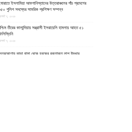
মারাতে ইসলামিয়া আফগানিস্তানের উত্তরাঞ্চলের পাঁচ প্রদেশের
৫০ পুলিশ সদস্যের সামরিক প্রশিক্ষণ সম্পন্ন
গস্ট ৭, ২০২৬
শ্চিম তীরের কালান্দিয়ায় সন্ত্রাসী ইসরায়েলি হামলায় আহত ৫১
িলিস্তিনি
গস্ট ৭, ২০২৬
েত্রকোণায় ভাড়া বাসা থেকে যুবকের রক্তাক্ত লাশ উদ্ধার
গস্ট ৭, ২০২৬
গুড়ায় ছিনতাই দেখে ফেলায় শিশুকে হত্যা, ধানক্ষেতে মিললো
াটিচাপা লাশ
গস্ট ৭, ২০২৬
ুমিল্লায় তনু হত্যা মামলায় দীর্ঘ দশ বছর পর ডিএনএ বিশ্লেষণে
াঁচজনের শুক্রাণুর অস্তিত্ব মিলেছে, মৃত্যুর আগে খুনিদের ফাঁসি
েখতে চান তনুর মা
গস্ট ৭, ২০২৬
গুড়া ও সিলেটে দুই ঘণ্টার ব্যবধানে সড়ক দুর্ঘটনায় শিশুসহ নিহত