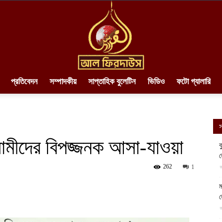
প্রতিবেদন
সম্পাদকীয়
সাপ্তাহিক বুলেটিন
ভিডিও
ফটো গ্যালারি
AlFirdaws
স
ামীদের বিপজ্জনক আসা-যাওয়া
ব
||
262
আ
1
ম
আ