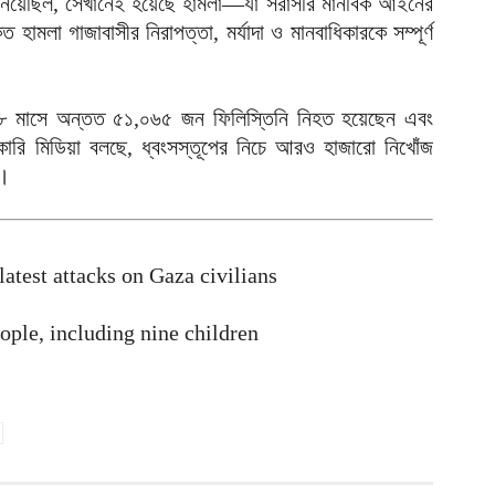
রয় নিয়েছিল, সেখানেই হয়েছে হামলা—যা সরাসরি মানবিক আইনের
ম
 হামলা গাজাবাসীর নিরাপত্তা, মর্যাদা ও মানবাধিকারকে সম্পূর্ণ
ই
আ
য
 গত ১৮ মাসে অন্তত ৫১,০৬৫ জন ফিলিস্তিনি নিহত হয়েছেন এবং
আ
ি মিডিয়া বলছে, ধ্বংসস্তূপের নিচে আরও হাজারো নিখোঁজ
ে।
প
য
আ
গ
 latest attacks on Gaza civilians
উ
আ
eople, including nine children
ন
আ
আ
ম
অ