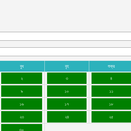
বুধ
বৃহ
শুক্র
২
৩
৪
৯
১০
১১
১৬
১৭
১৮
২৩
২৪
২৫
৩০