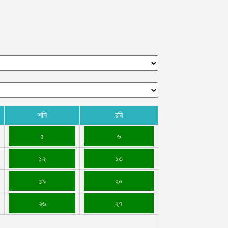
শনি
রবি
৫
৬
১২
১৩
১৯
২০
২৬
২৭