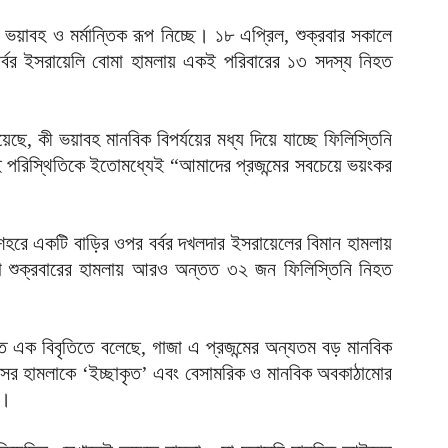
আ
াবহ ও মর্মান্তিক রূপ নিচ্ছে। ১৮ এপ্রিল, শুক্রবার সকালে
ক
 বর্বর ইসরায়েলি বোমা হামলায় একই পরিবারের ১৩ সদস্য নিহত
ম
আ
ই
েছে, কী ভয়াবহ মানবিক বিপর্যয়ের মধ্য দিয়ে যাচ্ছে ফিলিস্তিনি
ক
 পরিস্থিতিকে ইতোমধ্যেই “আমাদের প্রজন্মের সবচেয়ে ভয়ংকর
আ
প
ই
হরে একটি বাড়ির ওপর বর্বর দখলদার ইসরায়েলের বিমান হামলায়
আ
ছাড়া শুক্রবারের হামলায় আরও অন্তত ৩২ জন ফিলিস্তিনি নিহত
ভ
প
আ
িত এক বিবৃতিতে বলেছে, গাজা এ প্রজন্মের অন্যতম বড় মানবিক
সের হামলাকে ‘ইচ্ছাকৃত’ এবং বেসামরিক ও মানবিক অবকাঠামোর
ব
ে।
অ
আ