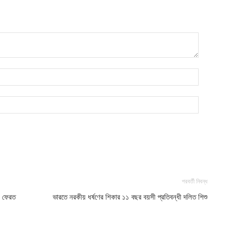
আ
প
প
আ
পরবর্তী নিবন্ধ
ে ফেরত
ভারতে নরকীয় ধর্ষণের শিকার ১১ বছর বয়সী প্রতিবন্ধী দলিত শিশু