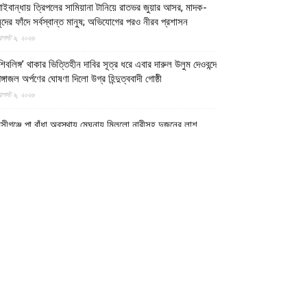
াইবান্ধায় ত্রিপলের সামিয়ানা টানিয়ে রাতভর জুয়ার আসর, মাদক-
ুদের ফাঁদে সর্বস্বান্ত মানুষ; অভিযোগের পরও নীরব প্রশাসন
গস্ট ৯, ২০২৬
শিবলিঙ্গ’ থাকার ভিত্তিহীন দাবির সূত্র ধরে এবার দারুল উলুম দেওবন্দে
ঙ্গাজল অর্পণের ঘোষণা দিলো উগ্র হিন্দুত্ববাদী গোষ্ঠী
গস্ট ৯, ২০২৬
ুন্সীগঞ্জে পা বাঁধা অবস্থায় মেঘনায় মিললো নারীসহ দুজনের লাশ
গস্ট ৯, ২০২৬
ানিকগঞ্জের হরিরামপুর থানায় জব্দ করা মোটরসাইকেল থানা থেকে
উধাও
গস্ট ৯, ২০২৬
ৌলভীবাজারের কুলাউড়া সীমান্তে বাংলাদেশি যুবককে গুলি করে লাশ
িয়ে গেলো সন্ত্রাসী বিএসএফ
গস্ট ৯, ২০২৬
ুক্তরাষ্ট্রে দাবানল নেভাতে গিয়ে হেলিকপ্টার বিধ্বস্ত, পাইলটসহ
িহত ২