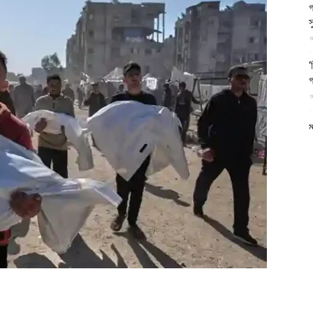
গ
আল-
স
আ
‘
গ
আ
ফিরদাউস
ম
আ
ম
আ
ম
ন
আ
য
ন