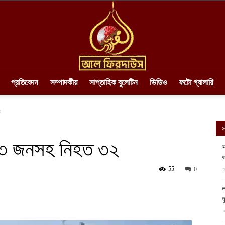
প্রতিবেদন
সম্পাদকীয়
সাপ্তাহিক বুলেটিন
ভিডিও
ফটো গ্যালারি
AlFirdaws
২
স
১৩ জনসহ নিহত ৩২
স
আ
||
55
আ
0
ল
ঘ
আ