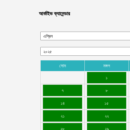
আর্কাইভ ক্যালেন্ডার
সোম
মঙ্গল
১
৭
৮
১৪
১৫
২১
২২
২৮
২৯