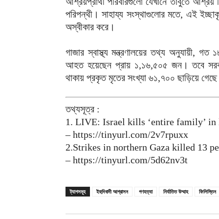
আশ্রয়প্রার্থী পরিবারগুলো যেখানে তাঁবুতে আশ্
পরিপন্থী। সাহায্য সংস্থাগুলোর মতে, এই ইচ্ছাকৃত
অস্বীকার করে।
গাজার স্বাস্থ্য মন্ত্রণালয়ের তথ্য অনুযায়ী,
আহত হয়েছেন প্রায় ১,১৬,৫০৫ জন। তবে সরকার
থাকায় প্রকৃত মৃতের সংখ্যা ৬১,৭০০ ছাড়িয়ে গেছ
তথ্যসূত্র :
1. LIVE: Israel kills ‘entire family’ in
– https://tinyurl.com/2v7rpuxx
2.Strikes in northern Gaza killed 13 p
– https://tinyurl.com/5d62nv3t
ট্যাগসমূহ
ইহুদিবাদী আগ্রাসন
গণহত্যা
নির্যাতিত উম্মাহ
ফিলিস্তিন