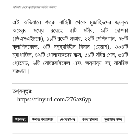
অভিযান শেষে মুজাহিদদের অর্জিত গনিমত
এই অভিযানে শত্রু বাহিনী থেকে মুজাহিদদের জব্দকৃত
অস্ত্রের মধ্যে রয়েছে ৫টি মর্টার, ৯টি দোশকা
(ডিএসএইচকে), ১১টি রকেট লঞ্চার, ২২টি মেশিনগান, ৭৮টি
ক্লাশিনকোভ, ৩টি মনুষ্যবিহীন বিমান (ড্রোন), ৩০৪টি
ম্যাগাজিন, ৪৯টি গোলাবারুদের বাক্স, ৫১টি মর্টার শেল, ৬৪টি
গ্রেনেড, ৬টি মোটরসাইকেল এবং অন্যান্য বহু সামরিক
সরঞ্জাম।
তথ্যসূত্র:
– https://tinyurl.com/276az6yp
ট্যাগসমূহ
উম্মাহর বিজয়াভিযান
জেএনআইএম
পশ্চিম আফ্রিকা
মুজাহিদিন নিউজ