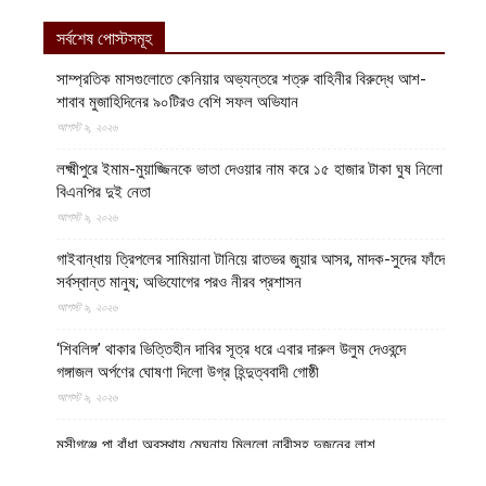
সর্বশেষ পোস্টসমূহ
সাম্প্রতিক মাসগুলোতে কেনিয়ার অভ্যন্তরে শত্রু বাহিনীর বিরুদ্ধে আশ-
শাবাব মুজাহিদিনের ৯০টিরও বেশি সফল অভিযান
আগস্ট ৯, ২০২৬
লক্ষ্মীপুরে ইমাম-মুয়াজ্জিনকে ভাতা দেওয়ার নাম করে ১৫ হাজার টাকা ঘুষ নিলো
বিএনপির দুই নেতা
আগস্ট ৯, ২০২৬
গাইবান্ধায় ত্রিপলের সামিয়ানা টানিয়ে রাতভর জুয়ার আসর, মাদক-সুদের ফাঁদে
সর্বস্বান্ত মানুষ; অভিযোগের পরও নীরব প্রশাসন
আগস্ট ৯, ২০২৬
‘শিবলিঙ্গ’ থাকার ভিত্তিহীন দাবির সূত্র ধরে এবার দারুল উলুম দেওবন্দে
গঙ্গাজল অর্পণের ঘোষণা দিলো উগ্র হিন্দুত্ববাদী গোষ্ঠী
আগস্ট ৯, ২০২৬
মুন্সীগঞ্জে পা বাঁধা অবস্থায় মেঘনায় মিললো নারীসহ দুজনের লাশ
আগস্ট ৯, ২০২৬