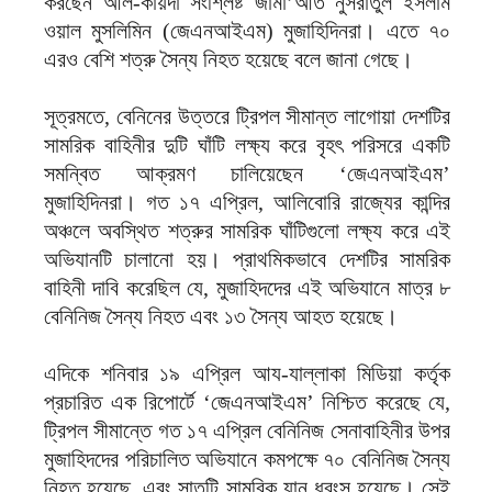
করছেন আল-কায়দা সংশ্লিষ্ট জামা’আত নুসরাতুল ইসলাম
ওয়াল মুসলিমিন (জেএনআইএম) মুজাহিদিনরা। এতে ৭০
এরও বেশি শত্রু সৈন্য নিহত হয়েছে বলে জানা গেছে।
সূত্রমতে, বেনিনের উত্তরে ট্রিপল সীমান্ত লাগোয়া দেশটির
সামরিক বাহিনীর দুটি ঘাঁটি লক্ষ্য করে বৃহৎ পরিসরে একটি
সমন্বিত আক্রমণ চালিয়েছেন ‘জেএনআইএম’
মুজাহিদিনরা। গত ১৭ এপ্রিল, আলিবোরি রাজ্যের কান্দির
অঞ্চলে অবস্থিত শত্রুর সামরিক ঘাঁটিগুলো লক্ষ্য করে এই
অভিযানটি চালানো হয়। প্রাথমিকভাবে দেশটির সামরিক
বাহিনী দাবি করেছিল যে, মুজাহিদদের এই অভিযানে মাত্র ৮
বেনিনিজ সৈন্য নিহত এবং ১৩ সৈন্য আহত হয়েছে।
এদিকে শনিবার ১৯ এপ্রিল আয-যাল্লাকা মিডিয়া কর্তৃক
প্রচারিত এক রিপোর্টে ‘জেএনআইএম’ নিশ্চিত করেছে যে,
ট্রিপল সীমান্তে গত ১৭ এপ্রিল বেনিনিজ সেনাবাহিনীর উপর
মুজাহিদদের পরিচালিত অভিযানে কমপক্ষে ৭০ বেনিনিজ সৈন্য
নিহত হয়েছে, এবং সাতটি সামরিক যান ধ্বংস হয়েছে। সেই