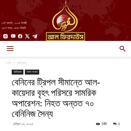
১০ই আগস্ট, ২০২৬ ঈসায়ী
২৬শে সফর, ১৪৪৮ হিজরি
AlFirdaws
হোম
আফ্রিকা
আফ্রিকা
সকল সংবাদ
বেনিনের ট্রিপল সীমান্তে আল-
||
কায়েদার বৃহৎ পরিসরে সামরিক
অপারেশন: নিহত অন্তত ৭০
আল-
বেনিনিজ সৈন্য
340
এপ্রিল ১৯, ২০২৫
0