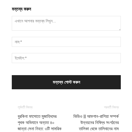
মন্তব্য করুন
পূর্ববর্তী নিবন্ধ
পরবর্তী নিবন্ধ
বুরকিনা ফাসোতে মুজাহিদদের
ভিডিও || আফগান-রাশিয়া সম্পর্ক
পৃথক অভিযানে অন্তত ৪০
উন্নয়নের নিষিদ্ধ সংগঠনের
জান্তা সেনা নিহত: ৩টি সামরিক
তালিকা থেকে তালিবানের নাম