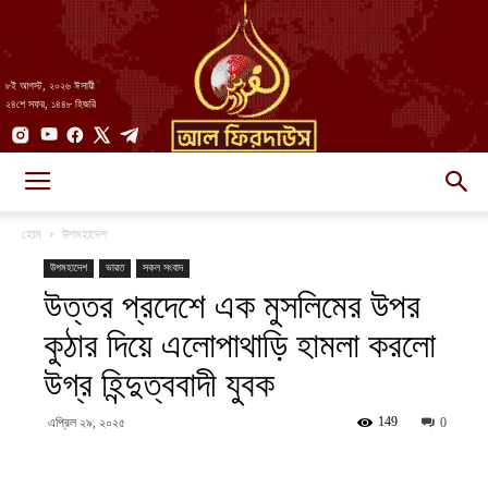
৮ই আগস্ট, ২০২৬ ঈসায়ী
২৪শে সফর, ১৪৪৮ হিজরি
AlFirdaws
হোম
উপমহাদেশ
উপমহাদেশ
ভারত
সকল সংবাদ
উত্তর প্রদেশে এক মুসলিমের উপর
||
কুঠার দিয়ে এলোপাথাড়ি হামলা করলো
উগ্র হিন্দুত্ববাদী যুবক
আল-
149
এপ্রিল ২৯, ২০২৫
0