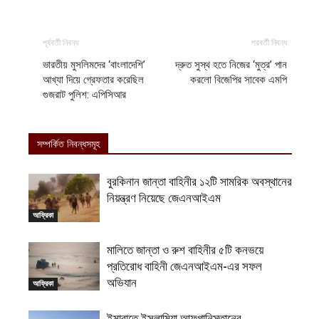
পূর্ববর্তী নিবন্ধ
পরবর্তী নিবন্ধ
ভারতীয় মুসলিমদের ‘বাংলাদেশি’
দ্রুত সুস্থ হতে নিজের ‘মুত্র’ পান
আখ্যা দিয়ে গ্রেফতার করেছিল
করলো বিজেপির সাবেক এমপি
গুজরাট পুলিশ: এপিসিআর
সম্পর্কিত নিবন্ধসমূহ
বুরকিনান জান্তা বাহিনীর ১২টি সামরিক অবস্থানের
নিয়ন্ত্রণ নিয়েছে জেএনআইএম
আফ্রিকা
মালিতে জান্তা ও রুশ বাহিনীর ৫টি কনভয়ে
প্রতিরোধ বাহিনী জেএনআইএম-এর সফল
অভিযান
আফ্রিকা
ইমারাতে ইসলামিয়া আফগানিস্তানের