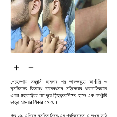
ফিরদাউস
পেহেলগাম সন্ত্রাসী হামলার পর ভারতজুড়ে কাশ্মীরি ও
মুসলিমদের বিরুদ্ধে ক্রমবর্ধমান সহিংসতার ধারাবাহিকতায়
এবার মহারাষ্ট্রের নাগপুরে হিন্দুত্ববাদীদের হাতে এক কাশ্মীরি
ছাত্র হামলার শিকার হয়েছেন।
গত ২৯ এপ্রিল মুসলিম মিরর-এর প্রতিবেদনে এ তথ্য উঠে