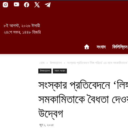
৮ই আগস্ট, ২০২৬ ঈসায়ী
২৪শে সফর, ১৪৪৮ হিজরি
সংবাদ
ফিলিস্তিন
হোম
উপমহাদেশ
সংস্কার প্রতিবেদনে ‘লিঙ্গ পরিচয়’ এর নামে সমকামিতাক
উপমহাদেশ
সকল সংবাদ
সংস্কার প্রতিবেদনে ‘লিঙ
সমকামিতাকে বৈধতা দেওয়
উদ্বেগ
জুন ১, ২০২৫