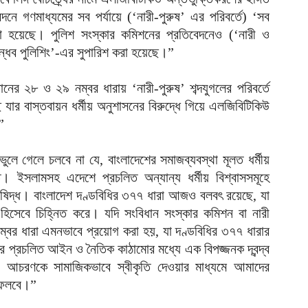
ক
ে গণমাধ্যমের সব পর্যায়ে (‘নারী-পুরুষ’ এর পরিবর্তে) ‘সব
ই
করা হয়েছে। পুলিশ সংস্কার কমিশনের প্রতিবেদনেও (‘নারী ও
আ
ুবান্ধব পুলিশিং’-এর সুপারিশ করা হয়েছে।”
স
গ
র ২৮ ও ২৯ নম্বর ধারায় ‘নারী-পুরুষ’ শব্দযুগলের পরিবর্তে
আ
ছে যার বাস্তবায়ন ধর্মীয় অনুশাসনের বিরুদ্ধে গিয়ে এলজিবিটিকিউ
”
আ
আ
আ
লে গেলে চলবে না যে, বাংলাদেশের সমাজব্যবস্থা মূলত ধর্মীয়
ত। ইসলামসহ এদেশে প্রচলিত অন্যান্য ধর্মীয় বিশ্বাসসমূহে
ভ
 নিষিদ্ধ। বাংলাদেশ দণ্ডবিধির ৩৭৭ ধারা আজও বলবৎ রয়েছে, যা
ক
 হিসেবে চিহ্নিত করে। যদি সংবিধান সংস্কার কমিশন বা নারী
ক
আ
্বর ধারা এমনভাবে প্রয়োগ করা হয়, যা দণ্ডবিধির ৩৭৭ ধারার
ের প্রচলিত আইন ও নৈতিক কাঠামোর মধ্যে এক বিপজ্জনক দ্বন্দ্ব
ভ
ন আচরণকে সামাজিকভাবে স্বীকৃতি দেওয়ার মাধ্যমে আমাদের
হ
 ফেলবে।”
উ
আ