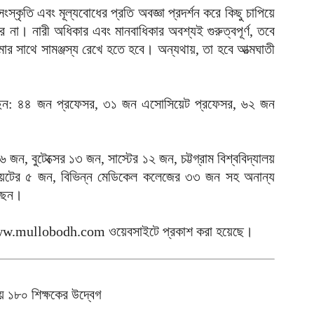
ংস্কৃতি এবং মূল্যবোধের প্রতি অবজ্ঞা প্রদর্শন করে কিছু চাপিয়ে
ক
না। নারী অধিকার এবং মানবাধিকার অবশ্যই গুরুত্বপূর্ণ, তবে
ক
র সাথে সামঞ্জস্য রেখে হতে হবে। অন্যথায়, তা হবে আত্মঘাতী
আ
হ
শ
য়েছেন: ৪৪ জন প্রফেসর, ৩১ জন এসোসিয়েট প্রফেসর, ৬২ জন
আ
৬ জন, বুটেক্সের ১৩ জন, সাস্টের ১২ জন, চট্টগ্রাম বিশ্ববিদ্যালয়
েটের ৫ জন, বিভিন্ন মেডিকেল কলেজের ৩৩ জন সহ অনান্য
েছেন।
িকা www.mullobodh.com ওয়েবসাইটে প্রকাশ করা হয়েছে।
য়ে ১৮০ শিক্ষকের উদ্বেগ