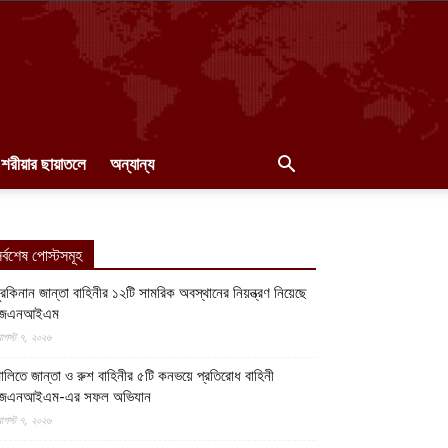
শরীয়ার ছায়াতলে
অন্যান্য
র্বশেষ পোস্টসমূহ
ুরকিনান জান্তা বাহিনীর ১২টি সামরিক অবস্থানের নিয়ন্ত্রণ নিয়েছে
জেএনআইএম
গস্ট ৭, ২০২৬
ালিতে জান্তা ও রুশ বাহিনীর ৫টি কনভয়ে প্রতিরোধ বাহিনী
জেএনআইএম-এর সফল অভিযান
গস্ট ৭, ২০২৬