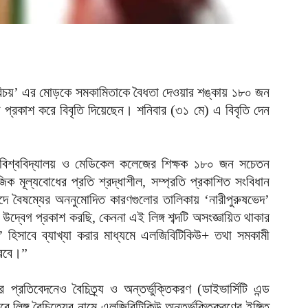
আ
আ
ই
আ
গ পরিচয়’ এর মোড়কে সমকামিতাকে বৈধতা দেওয়ার শঙ্কায় ১৮০ জন
য
 প্রকাশ করে বিবৃতি দিয়েছেন। শনিবার (৩১ মে) এ বিবৃতি দেন
আ
ন বিশ্ববিদ্যালয় ও মেডিকেল কলেজের শিক্ষক ১৮০ জন সচেতন
আ
আ
ক মূল্যবোধের প্রতি শ্রদ্ধাশীল, সম্প্রতি প্রকাশিত সংবিধান
দে বৈষম্যের অননুমোদিত কারণগুলোর তালিকায় ‘নারীপুরুষভেদ’
ম
র উদ্বেগ প্রকাশ করছি, কেননা এই লিঙ্গ শব্দটি অসংজ্ঞায়িত থাকার
ব
ি’ হিসাবে ব্যাখ্যা করার মাধ্যমে এলজিবিটিকিউ+ তথা সমকামী
আ
করবে।”
প
্রতিবেদনেও বৈচিত্র্য ও অন্তর্ভুক্তিকরণ (ডাইভার্সিটি এন্ড
আ
বে লিঙ্গ বৈচিত্র্যের নামে এলজিবিটিকিউ অন্তর্ভুক্তিকরণের ইঙ্গিত