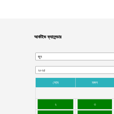
আর্কাইভ ক্যালেন্ডার
সোম
মঙ্গল
২
৩