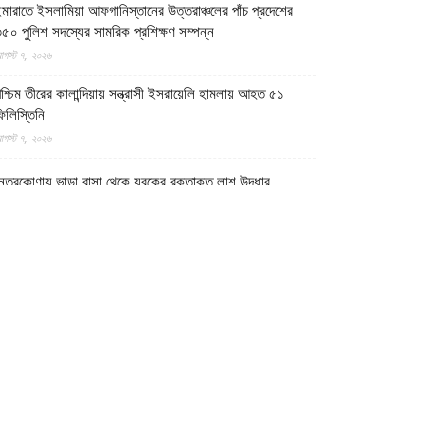
মারাতে ইসলামিয়া আফগানিস্তানের উত্তরাঞ্চলের পাঁচ প্রদেশের
৫০ পুলিশ সদস্যের সামরিক প্রশিক্ষণ সম্পন্ন
গস্ট ৭, ২০২৬
শ্চিম তীরের কালান্দিয়ায় সন্ত্রাসী ইসরায়েলি হামলায় আহত ৫১
িলিস্তিনি
গস্ট ৭, ২০২৬
েত্রকোণায় ভাড়া বাসা থেকে যুবকের রক্তাক্ত লাশ উদ্ধার
গস্ট ৭, ২০২৬
গুড়ায় ছিনতাই দেখে ফেলায় শিশুকে হত্যা, ধানক্ষেতে মিললো
াটিচাপা লাশ
গস্ট ৭, ২০২৬
ুমিল্লায় তনু হত্যা মামলায় দীর্ঘ দশ বছর পর ডিএনএ বিশ্লেষণে
াঁচজনের শুক্রাণুর অস্তিত্ব মিলেছে, মৃত্যুর আগে খুনিদের ফাঁসি
েখতে চান তনুর মা
গস্ট ৭, ২০২৬
গুড়া ও সিলেটে দুই ঘণ্টার ব্যবধানে সড়ক দুর্ঘটনায় শিশুসহ নিহত