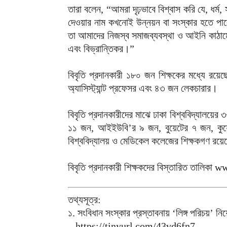
তারা বলেন, “আমরা দৃঢ়ভাবে বিশ্বাস করি যে, ধর্ম, স
দেওয়ার নাম কখনোই উন্নয়ন বা সংস্কার হতে পারে 
তা আমাদের নিজস্ব সমাজব্যবস্থা ও আইনি কাঠামো
এবং বিভ্রান্তিকর।”
বিবৃতি প্রদানকারী ১৮০ জন শিক্ষকের মধ্যে র
অ্যাসিস্ট্যান্ট প্রফেসর এবং ৪৩ জন লেকচারার।
বিবৃতি প্রদানকারীদের মাঝে ঢাকা বিশ্ববিদ্যালয়ের ৩
১১ জন, আইইউবি’র ৯ জন, বুয়েটের ৭ জন, কুয়
বিশ্ববিদ্যালয় ও মেডিকেল কলেজের শিক্ষকগণ রয়
বিবৃতি প্রদানকারী শিক্ষকদের বিস্তারিত তাল
তথ্যসূত্র:
১. সংবিধান সংস্কার প্রস্তাবনায় ‘লিঙ্গ পরিচয়’ নি
– https://tinyurl.com/43vd6fn7