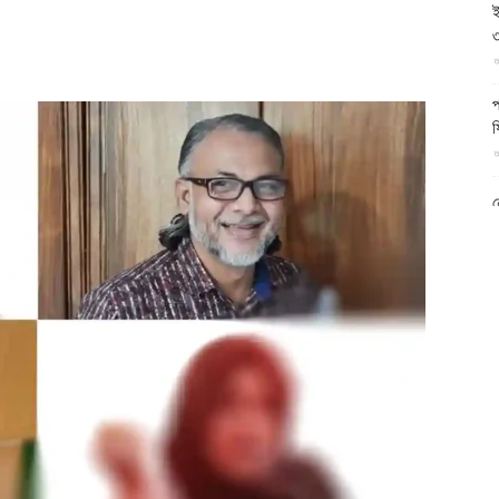
ই
আল-
৩
আ
প
ফ
আ
ফিরদাউস
ন
আ
ব
ম
আ
ক
প
দ
আ
ব