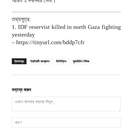
আরও ২ দখলদার সেনা।
তথ্যসূত্র:
1. IDF reservist killed in north Gaza fighting
yesterday
– https://tinyurl.com/bddp7cfr
ট্যাগসমূহ
ইহুদিবাদী আগ্রাসন
ফিলিস্তিন
মুজাহিদিন নিউজ
মন্তব্য করুন