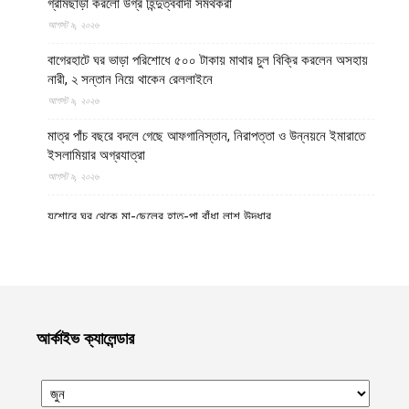
গ্রামছাড়া করলো উগ্র হিন্দুত্ববাদী সমর্থকরা
আগস্ট ৯, ২০২৬
বাগেরহাটে ঘর ভাড়া পরিশোধে ৫০০ টাকায় মাথার চুল বিক্রি করলেন অসহায়
নারী, ২ সন্তান নিয়ে থাকেন রেললাইনে
আগস্ট ৯, ২০২৬
মাত্র পাঁচ বছরে বদলে গেছে আফগানিস্তান, নিরাপত্তা ও উন্নয়নে ইমারাতে
ইসলামিয়ার অগ্রযাত্রা
আগস্ট ৯, ২০২৬
যশোরে ঘর থেকে মা-ছেলের হাত-পা বাঁধা লাশ উদ্ধার
আগস্ট ৯, ২০২৬
পঞ্চগড় সীমান্ত থেকে বিএসএফ কর্তৃক বাংলাদেশি বৃদ্ধকে ধরে নিয়ে যাবার পর
ভারতীয় যুবককে ধরে আনল স্থানীয়রা
আগস্ট ৯, ২০২৬
আর্কাইভ ক্যালেন্ডার
গাজায় বর্বর ইসরায়েলি হামলায় ধ্বংসপ্রাপ্ত ভবন থেকে ১৯ লাশ উদ্ধার,
বেশিরভাগ নারী-শিশু
আগস্ট ৯, ২০২৬