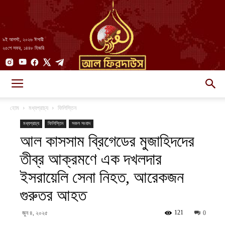
৯ই আগস্ট, ২০২৬ ঈসায়ী
২৫শে সফর, ১৪৪৮ হিজরি
AlFirdaws
হোম
মধ্যপ্রাচ্য
ফিলিস্তিন
মধ্যপ্রাচ্য
ফিলিস্তিন
সকল সংবাদ
আল কাসসাম ব্রিগেডের মুজাহিদদের
||
তীব্র আক্রমণে এক দখলদার
ইসরায়েলি সেনা নিহত, আরেকজন
আল-
গুরুতর আহত
121
জুন ৪, ২০২৫
0