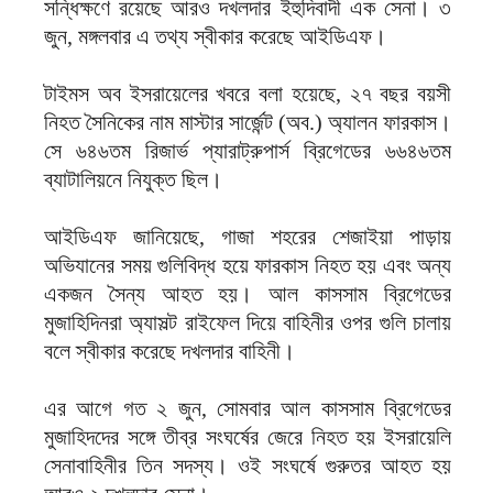
সন্ধিক্ষণে রয়েছে আরও দখলদার ইহুদিবাদী এক সেনা। ৩
জুন, মঙ্গলবার এ তথ্য স্বীকার করেছে আইডিএফ।
টাইমস অব ইসরায়েলের খবরে বলা হয়েছে, ২৭ বছর বয়সী
নিহত সৈনিকের নাম মাস্টার সার্জেন্ট (অব.) অ্যালন ফারকাস।
সে ৬৪৬তম রিজার্ভ প্যারাট্রুপার্স ব্রিগেডের ৬৬৪৬তম
ব্যাটালিয়নে নিযুক্ত ছিল।
আইডিএফ জানিয়েছে, গাজা শহরের শেজাইয়া পাড়ায়
অভিযানের সময় গুলিবিদ্ধ হয়ে ফারকাস নিহত হয় এবং অন্য
একজন সৈন্য আহত হয়। আল কাসসাম ব্রিগেডের
মুজাহিদিনরা অ্যাসল্ট রাইফেল দিয়ে বাহিনীর ওপর গুলি চালায়
বলে স্বীকার করেছে দখলদার বাহিনী।
এর আগে গত ২ জুন, সোমবার আল কাসসাম ব্রিগেডের
মুজাহিদদের সঙ্গে তীব্র সংঘর্ষের জেরে নিহত হয় ইসরায়েলি
সেনাবাহিনীর তিন সদস্য। ওই সংঘর্ষে গুরুতর আহত হয়