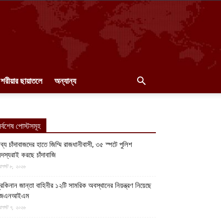
শরীয়ার ছায়াতলে
অন্যান্য
র্বশেষ পোস্টসমূহ
ব্য চাঁদাবাজদের হাতে জিম্মি রাজধানীবাসী, ৩৫ স্পটে পুলিশ
দস্যরাই করছে চাঁদাবাজি
গস্ট ৮, ২০২৬
ুরকিনান জান্তা বাহিনীর ১২টি সামরিক অবস্থানের নিয়ন্ত্রণ নিয়েছে
জেএনআইএম
গস্ট ৭, ২০২৬