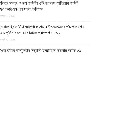
ালিতে জান্তা ও রুশ বাহিনীর ৫টি কনভয়ে প্রতিরোধ বাহিনী
জেএনআইএম-এর সফল অভিযান
গস্ট ৭, ২০২৬
মারাতে ইসলামিয়া আফগানিস্তানের উত্তরাঞ্চলের পাঁচ প্রদেশের
৫০ পুলিশ সদস্যের সামরিক প্রশিক্ষণ সম্পন্ন
গস্ট ৭, ২০২৬
শ্চিম তীরের কালান্দিয়ায় সন্ত্রাসী ইসরায়েলি হামলায় আহত ৫১
িলিস্তিনি
গস্ট ৭, ২০২৬
েত্রকোণায় ভাড়া বাসা থেকে যুবকের রক্তাক্ত লাশ উদ্ধার
গস্ট ৭, ২০২৬
গুড়ায় ছিনতাই দেখে ফেলায় শিশুকে হত্যা, ধানক্ষেতে মিললো
াটিচাপা লাশ
গস্ট ৭, ২০২৬
ুমিল্লায় তনু হত্যা মামলায় দীর্ঘ দশ বছর পর ডিএনএ বিশ্লেষণে
াঁচজনের শুক্রাণুর অস্তিত্ব মিলেছে, মৃত্যুর আগে খুনিদের ফাঁসি