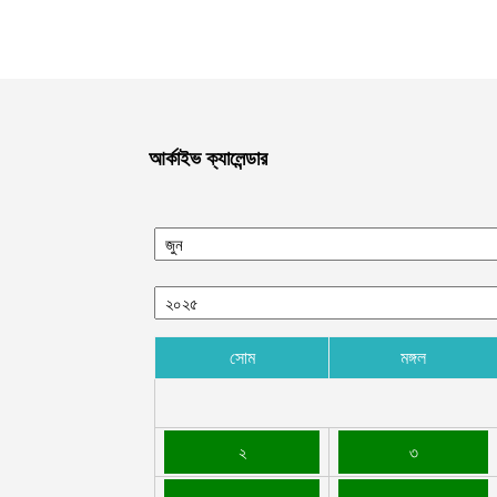
আর্কাইভ ক্যালেন্ডার
সোম
মঙ্গল
২
৩