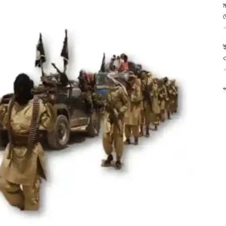
ম
আল-
আ
ই
৩
আ
ফিরদাউস
প
ফ
আ
ন
আ
ব
ম
আ
ক
প