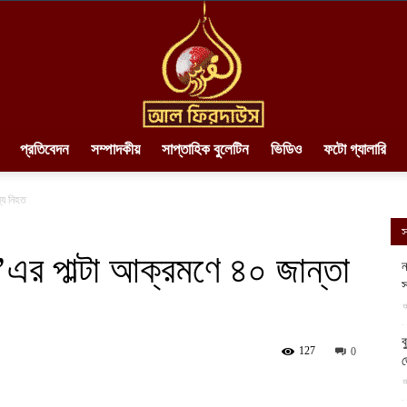
প্রতিবেদন
সম্পাদকীয়
সাপ্তাহিক বুলেটিন
ভিডিও
ফটো গ্যালারি
AlFirdaws
্য নিহত
স
র পাল্টা আক্রমণে ৪০ জান্তা
ন
স
||
আ
ব
127
0
আ