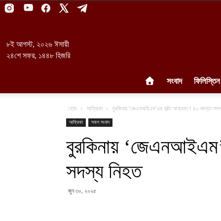
৮ই আগস্ট, ২০২৬ ঈসায়ী
২৪শে সফর, ১৪৪৮ হিজরি
সংবাদ
ফিলিস্তিন
হোম
আফ্রিকা
বুরকিনায় ‘জেএনআইএম’এর পাল্টা আক্রমণে ৪০ জান্তা সদস
আফ্রিকা
সকল সংবাদ
বুরকিনায় ‘জেএনআইএম’এ
সদস্য নিহত
জুন ৩০, ২০২৫