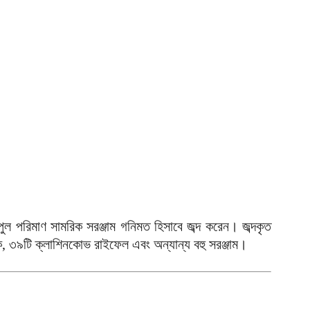
ভ
হ
উ
আ
ক
ক
আ
পুল পরিমাণ সামরিক সরঞ্জাম গনিমত হিসাবে জব্দ করেন। জব্দকৃত
ে, ৩৯টি ক্লাশিনকোভ রাইফেল এবং অন্যান্য বহু সরঞ্জাম।