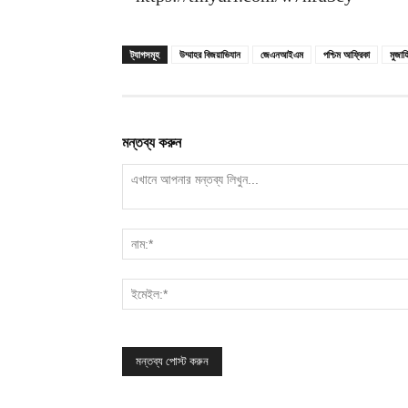
ট্যাগসমূহ
উম্মাহর বিজয়াভিযান
জেএনআইএম
পশ্চিম আফ্রিকা
মুজাহ
মন্তব্য করুন