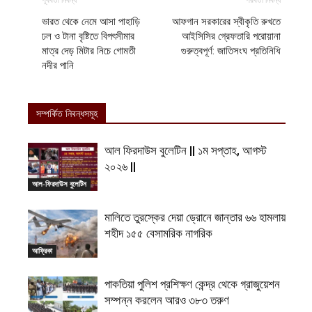
পূর্ববর্তী নিবন্ধ
পরবর্তী নিবন্ধ
ভারত থেকে নেমে আসা পাহাড়ি
আফগান সরকারের স্বীকৃতি রুখতে
ঢল ও টানা বৃষ্টিতে বিপৎসীমার
আইসিসির গ্রেফতারি পরোয়ানা
মাত্র দেড় মিটার নিচে গোমতী
গুরুত্বপূর্ণ: জাতিসংঘ প্রতিনিধি
নদীর পানি
সম্পর্কিত নিবন্ধসমূহ
আল ফিরদাউস বুলেটিন || ১ম সপ্তাহ, আগস্ট
২০২৬ ||
আল-ফিরদাউস বুলেটিন
মালিতে তুরস্কের দেয়া ড্রোনে জান্তার ৬৬ হামলায়
শহীদ ১৫৫ বেসামরিক নাগরিক
আফ্রিকা
পাকতিয়া পুলিশ প্রশিক্ষণ কেন্দ্র থেকে গ্রাজুয়েশন
সম্পন্ন করলেন আরও ৩৮৩ তরুণ