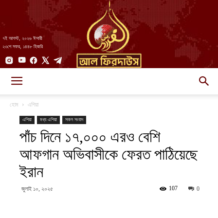
৭ই আগস্ট, ২০২৬ ঈসায়ী
২৩শে সফর, ১৪৪৮ হিজরি
AlFirdaws
হোম
এশিয়া
এশিয়া
মধ্য এশিয়া
সকল সংবাদ
পাঁচ দিনে ১৭,০০০ এরও বেশি
||
আফগান অভিবাসীকে ফেরত পাঠিয়েছে
ইরান
আল-
107
জুলাই ১০, ২০২৫
0