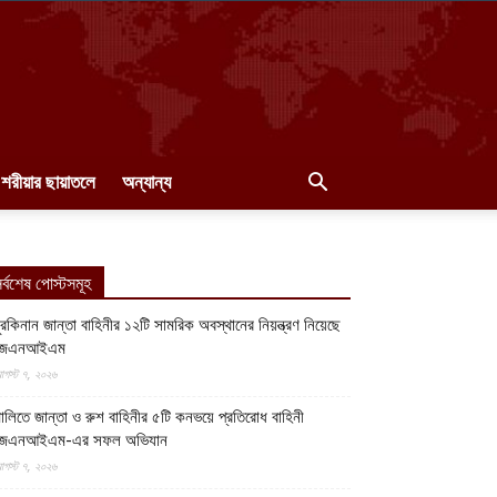
শরীয়ার ছায়াতলে
অন্যান্য
র্বশেষ পোস্টসমূহ
ুরকিনান জান্তা বাহিনীর ১২টি সামরিক অবস্থানের নিয়ন্ত্রণ নিয়েছে
জেএনআইএম
গস্ট ৭, ২০২৬
ালিতে জান্তা ও রুশ বাহিনীর ৫টি কনভয়ে প্রতিরোধ বাহিনী
জেএনআইএম-এর সফল অভিযান
গস্ট ৭, ২০২৬