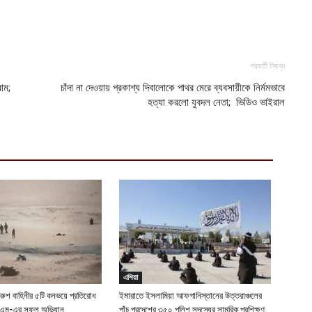
ক
ক
আ
পরবর্তী নিবন্ধ
হ
াম;
চাঁদা না দেওয়ায় প্রকাশ্য দিবালোকে পাথর মেরে ব্যবসায়ীকে নির্মমভাবে
শ
হত্যা করলো যুবদল নেতা; ভিডিও ভাইরাল
আ
এশিয়া
 রুশ বাহিনীর ৫টি কনভয়ে প্রতিরোধ
ইমারাতে ইসলামিয়া আফগানিস্তানের উত্তরাঞ্চলের
ইএম-এর সফল অভিযান
পাঁচ প্রদেশের ৩৫০ পুলিশ সদস্যের সামরিক প্রশিক্ষণ