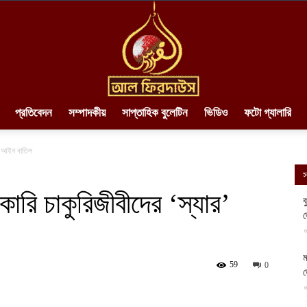
প্রতিবেদন
সম্পাদকীয়
সাপ্তাহিক বুলেটিন
ভিডিও
ফটো গ্যালারি
AlFirdaws
ার আইন বাতিল
স
কারি চাকুরিজীবীদের ‘স্যার’
ব
||
আ
ম
59
0
আ