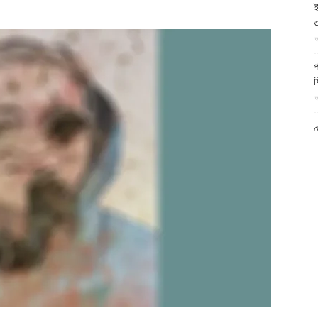
ই
আল-
৩
আ
প
ফ
আ
ফিরদাউস
ন
আ
ব
ম
আ
ক
প
দ
আ
ব