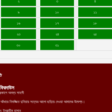
২
৩
৪
৯
১০
১১
১৬
১৭
১৮
২৩
২৪
২৫
৩০
৩১
তি
ফিরদাউস
্রকাশে অদম্য সাহসী
র আঁধারে নিমজ্জিত দুনিয়ায় সত্যের আলো ছড়িয়ে দেওয়া আমাদের উদ্দেশ্য।
ক: ইবরাহীম হাসান