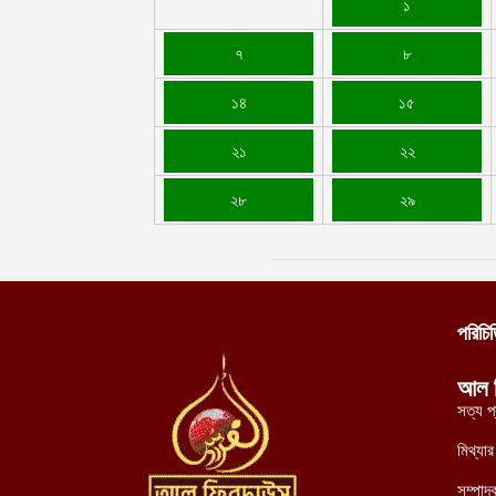
১
৭
৮
১৪
১৫
২১
২২
২৮
২৯
পরিচি
আল 
সত্য প
মিথ্যা
সম্পাদ