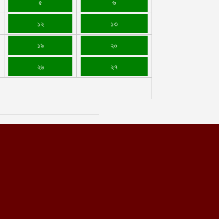
৫
৬
১২
১৩
১৯
২০
২৬
২৭