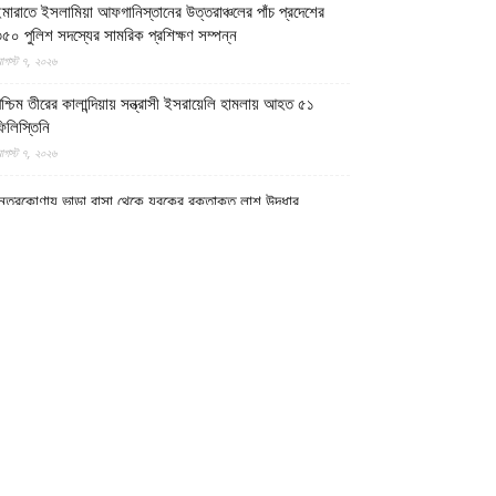
মারাতে ইসলামিয়া আফগানিস্তানের উত্তরাঞ্চলের পাঁচ প্রদেশের
৫০ পুলিশ সদস্যের সামরিক প্রশিক্ষণ সম্পন্ন
গস্ট ৭, ২০২৬
শ্চিম তীরের কালান্দিয়ায় সন্ত্রাসী ইসরায়েলি হামলায় আহত ৫১
িলিস্তিনি
গস্ট ৭, ২০২৬
েত্রকোণায় ভাড়া বাসা থেকে যুবকের রক্তাক্ত লাশ উদ্ধার
গস্ট ৭, ২০২৬
গুড়ায় ছিনতাই দেখে ফেলায় শিশুকে হত্যা, ধানক্ষেতে মিললো
াটিচাপা লাশ
গস্ট ৭, ২০২৬
ুমিল্লায় তনু হত্যা মামলায় দীর্ঘ দশ বছর পর ডিএনএ বিশ্লেষণে
াঁচজনের শুক্রাণুর অস্তিত্ব মিলেছে, মৃত্যুর আগে খুনিদের ফাঁসি
েখতে চান তনুর মা
গস্ট ৭, ২০২৬
গুড়া ও সিলেটে দুই ঘণ্টার ব্যবধানে সড়ক দুর্ঘটনায় শিশুসহ নিহত