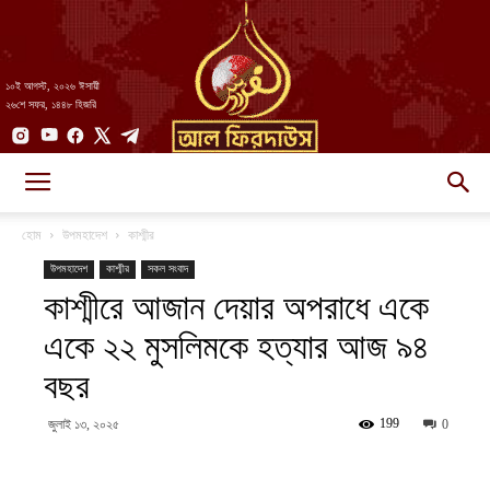
১০ই আগস্ট, ২০২৬ ঈসায়ী
২৬শে সফর, ১৪৪৮ হিজরি
AlFirdaws
হোম
উপমহাদেশ
কাশ্মীর
উপমহাদেশ
কাশ্মীর
সকল সংবাদ
কাশ্মীরে আজান দেয়ার অপরাধে একে
||
একে ২২ মুসলিমকে হত্যার আজ ৯৪
বছর
আল-
199
জুলাই ১৩, ২০২৫
0