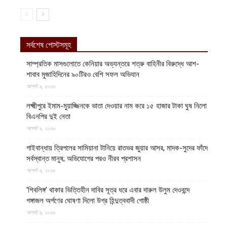
সর্বশেষ পোস্টসমূহ
সাম্প্রতিক মাসগুলোতে কেনিয়ার অভ্যন্তরে শত্রু বাহিনীর বিরুদ্ধে আশ-
শাবাব মুজাহিদিনের ৯০টিরও বেশি সফল অভিযান
আগস্ট ৯, ২০২৬
লক্ষ্মীপুরে ইমাম-মুয়াজ্জিনকে ভাতা দেওয়ার নাম করে ১৫ হাজার টাকা ঘুষ নিলো
বিএনপির দুই নেতা
আগস্ট ৯, ২০২৬
গাইবান্ধায় ত্রিপলের সামিয়ানা টানিয়ে রাতভর জুয়ার আসর, মাদক-সুদের ফাঁদে
সর্বস্বান্ত মানুষ; অভিযোগের পরও নীরব প্রশাসন
আগস্ট ৯, ২০২৬
‘শিবলিঙ্গ’ থাকার ভিত্তিহীন দাবির সূত্র ধরে এবার দারুল উলুম দেওবন্দে
গঙ্গাজল অর্পণের ঘোষণা দিলো উগ্র হিন্দুত্ববাদী গোষ্ঠী
আগস্ট ৯, ২০২৬