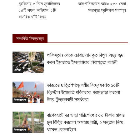
বুরকিনায় ৫ দিনে মুজাহিদদের
আফগানিস্তানে আরও ৫৫০ সেনা
১৫টি সফল অভিযান: ৫টি
সদস্যের প্রশিক্ষণ সম্পন্ন
সামরিক ঘাঁটি বিজয়
সম্পর্কিত নিবন্ধসমূহ
পাকিস্তান থেকে চোরাচালানকৃত বিপুল অস্ত্র জব্দ
করল ইমারাতে ইসলামিয়ার নিরাপত্তা বাহিনী
এশিয়া
ভারতের ছত্তিশগড়ে ধর্মীয় বিদ্বেষবশত ১০টি
খ্রিস্টান উপজাতি পরিবারকে গ্রামছাড়া করলো
উগ্র হিন্দুত্ববাদী সমর্থকরা
উপমহাদেশ
বাগেরহাটে ঘর ভাড়া পরিশোধে ৫০০ টাকায় মাথার
চুল বিক্রি করলেন অসহায় নারী, ২ সন্তান নিয়ে
থাকেন রেললাইনে
উপমহাদেশ