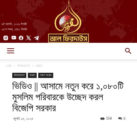
৯ই আগস্ট, ২০২৬ ঈসায়ী
২৫শে সফর, ১৪৪৮ হিজরি
AlFirdaws
হোম
উপমহাদেশ
ভারত
উপমহাদেশ
ভারত
সকল সংবাদ
ভিডিও || আসামে নতুন করে ১,০৮০টি
||
মুসলিম পরিবারকে উচ্ছেদ করল
বিজেপি সরকার
আল-
114
জুলাই ১৫, ২০২৫
0