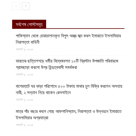
সর্বশেষ পোস্টসমূহ
পাকিস্তান থেকে চোরাচালানকৃত বিপুল অস্ত্র জব্দ করল ইমারাতে ইসলামিয়ার
নিরাপত্তা বাহিনী
আগস্ট ৯, ২০২৬
ভারতের ছত্তিশগড়ে ধর্মীয় বিদ্বেষবশত ১০টি খ্রিস্টান উপজাতি পরিবারকে
গ্রামছাড়া করলো উগ্র হিন্দুত্ববাদী সমর্থকরা
আগস্ট ৯, ২০২৬
বাগেরহাটে ঘর ভাড়া পরিশোধে ৫০০ টাকায় মাথার চুল বিক্রি করলেন অসহায়
নারী, ২ সন্তান নিয়ে থাকেন রেললাইনে
আগস্ট ৯, ২০২৬
মাত্র পাঁচ বছরে বদলে গেছে আফগানিস্তান, নিরাপত্তা ও উন্নয়নে ইমারাতে
ইসলামিয়ার অগ্রযাত্রা
আগস্ট ৯, ২০২৬