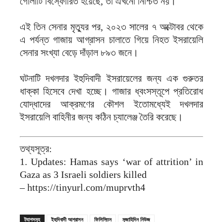
গোলাটি বিস্ফোরিত হয়েছে, তা এখনো নিশ্চিত নয়।
এই তিন সেনার মৃত্যুর পর, ২০২৩ সালের ৭ অক্টোবর থেকে
এ পর্যন্ত গাজায় আগ্রাসন চালাতে গিয়ে নিহত ইসরায়েলি
সেনার সংখ্যা বেড়ে দাঁড়াল ৮৯৩ জনে।
ঘটনাটি দখলদার ইহুদিবাদী ইসরায়েলের জন্য এক গুরুতর
ধাক্কা হিসেবে দেখা হচ্ছে। গাজার ধ্বংসস্তূপে প্রতিরোধ
যোদ্ধাদের আক্রমণের কৌশল ইতোমধ্যেই দখলদার
ইসরায়েলি বাহিনীর জন্য কঠিন চ্যালেঞ্জ তৈরি করেছে।
তথ্যসূত্র:
1. Updates: Hamas says ‘war of attrition’ in
Gaza as 3 Israeli soldiers killed
– https://tinyurl.com/muprvth4
ট্যাগসমূহ
ইহুদিবাদী আগ্রাসন
ফিলিস্তিন
মুজাহিদিন নিউজ