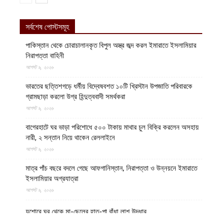
সর্বশেষ পোস্টসমূহ
পাকিস্তান থেকে চোরাচালানকৃত বিপুল অস্ত্র জব্দ করল ইমারাতে ইসলামিয়ার
নিরাপত্তা বাহিনী
আগস্ট ৯, ২০২৬
ভারতের ছত্তিশগড়ে ধর্মীয় বিদ্বেষবশত ১০টি খ্রিস্টান উপজাতি পরিবারকে
গ্রামছাড়া করলো উগ্র হিন্দুত্ববাদী সমর্থকরা
আগস্ট ৯, ২০২৬
বাগেরহাটে ঘর ভাড়া পরিশোধে ৫০০ টাকায় মাথার চুল বিক্রি করলেন অসহায়
নারী, ২ সন্তান নিয়ে থাকেন রেললাইনে
আগস্ট ৯, ২০২৬
মাত্র পাঁচ বছরে বদলে গেছে আফগানিস্তান, নিরাপত্তা ও উন্নয়নে ইমারাতে
ইসলামিয়ার অগ্রযাত্রা
আগস্ট ৯, ২০২৬
যশোরে ঘর থেকে মা-ছেলের হাত-পা বাঁধা লাশ উদ্ধার