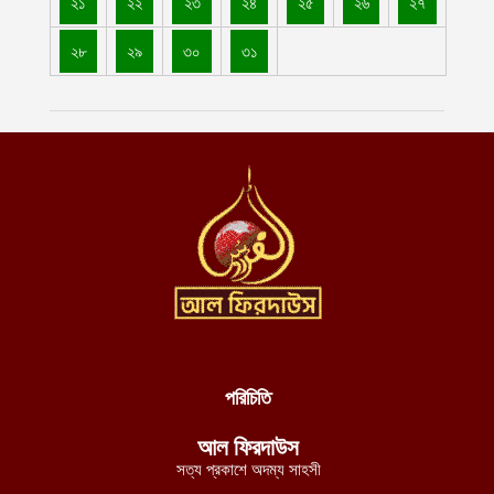
২১
২২
২৩
২৪
২৫
২৬
২৭
আগস্ট ৮, ২০২৬
২৮
২৯
৩০
৩১
৫ বছর আগে আজকের দিনে একযোগে তিন প্রদেশ দখল করে ইমারাতে
ইসলামিয়া
আগস্ট ৮, ২০২৬
পদ্মা সেতু রেল সংযোগে প্রকল্পে ১৩ হাজার কোটি টাকার বেশি আর্থিক অনিয়ম
পেয়েছে সরকারি অডিট
আগস্ট ৮, ২০২৬
গাজীপুরের কালিয়াকৈরে অজ্ঞাত নারীর লাশ উদ্ধার
আগস্ট ৮, ২০২৬
উত্তর প্রদেশের মথুরায় ঐতিহাসিক শাহী ঈদগাহ মসজিদের স্থলে আবারও
কৃষ্ণ মন্দির নির্মাণের দাবি, মসজিদের জন্য বিকল্প জমির প্রস্তাব
আগস্ট ৮, ২০২৬
পরিচিতি
হেলমান্দে বিপুল পরিমাণ অবৈধ অস্ত্র ও সামরিক সরঞ্জাম জব্দ করেছে ইমারাতে
ইসলামিয়ার নিরাপত্তা বাহিনী
আল ফিরদাউস
আগস্ট ৮, ২০২৬
সত্য প্রকাশে অদম্য সাহসী