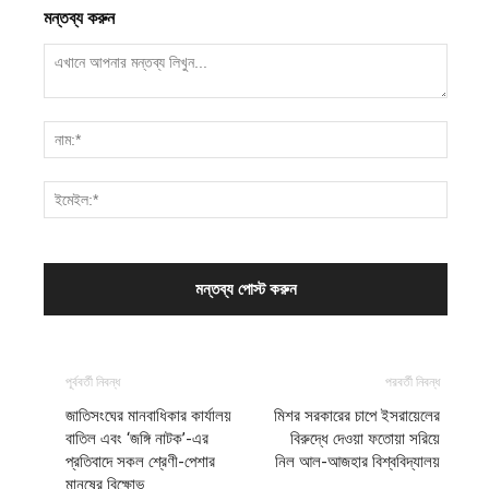
মন্তব্য করুন
পূর্ববর্তী নিবন্ধ
পরবর্তী নিবন্ধ
জাতিসংঘের মানবাধিকার কার্যালয়
মিশর সরকারের চাপে ইসরায়েলের
বাতিল এবং ‘জঙ্গি নাটক’-এর
বিরুদ্ধে দেওয়া ফতোয়া সরিয়ে
প্রতিবাদে সকল শ্রেণী-পেশার
নিল আল-আজহার বিশ্ববিদ্যালয়
মানুষের বিক্ষোভ