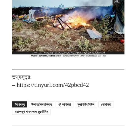
তথ্যসূত্র:
– https://tinyurl.com/42pbcd42
ট্যাগসমূহ
উম্মাহর বিজয়াভিযান
পূর্ব আফ্রিকা
মুজাহিদিন নিউজ
সোমালিয়া
হারাকাতুশ শাবাব আল-মুজাহিদিন