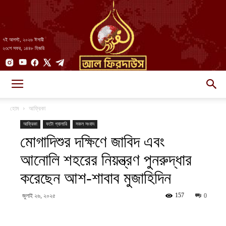
৭ই আগস্ট, ২০২৬ ঈসায়ী
২৩শে সফর, ১৪৪৮ হিজরি
AlFirdaws
হোম
আফ্রিকা
আফ্রিকা
ফটো গ্যালারি
সকল সংবাদ
মোগাদিশুর দক্ষিণে জাবিদ এবং
||
আনোলি শহরের নিয়ন্ত্রণ পুনরুদ্ধার
করেছেন আশ-শাবাব মুজাহিদিন
আল-
157
জুলাই ২৬, ২০২৫
0