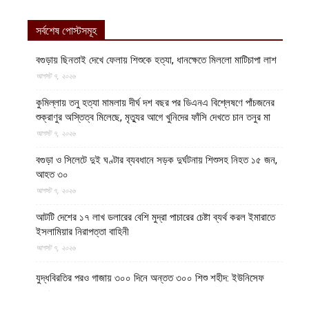
সর্বশেষ পোস্টসমূহ
বগুড়ায় ছিনতাই দেখে ফেলায় শিশুকে হত্যা, ধানক্ষেতে মিললো মাটিচাপা লাশ
আগস্ট ৭, ২০২৬
কুমিল্লায় তনু হত্যা মামলায় দীর্ঘ দশ বছর পর ডিএনএ বিশ্লেষণে পাঁচজনের
শুক্রাণুর অস্তিত্ব মিলেছে, মৃত্যুর আগে খুনিদের ফাঁসি দেখতে চান তনুর মা
আগস্ট ৭, ২০২৬
বগুড়া ও সিলেটে দুই ঘণ্টার ব্যবধানে সড়ক দুর্ঘটনায় শিশুসহ নিহত ১৫ জন,
আহত ৩০
আগস্ট ৭, ২০২৬
আটটি দেশের ১৭ লাখ ডলারের বেশি মুদ্রা পাচারের চেষ্টা ব্যর্থ করল ইমারাতে
ইসলামিয়ার নিরাপত্তা বাহিনী
আগস্ট ৭, ২০২৬
যুদ্ধবিরতির পরও গাজায় ৩০০ দিনে অন্তত ৩০০ শিশু শহীদ: ইউনিসেফ
আগস্ট ৭, ২০২৬