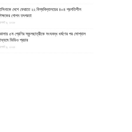
াসিনাকে দেশে ফেরাতে ২২ বিশ্ববিদ্যালয়ের ৪০৪ প্রগতিশীল
িক্ষকের গোপন তৎপরতা
গস্ট ৬, ২০২৬
োলায় ৫ম শ্রেণির স্কুলছাত্রীকে সংঘবদ্ধ ধর্ষণের পর সোশ্যাল
াধ্যমে ভিডিও প্রচার
গস্ট ৬, ২০২৬
াকিস্তানের ৩টি অঞ্চলে সামরিক বাহিনীর বিরুদ্ধে প্রতিরোধ
োদ্ধাদের ৬ অভিযান
গস্ট ৬, ২০২৬
েশজুড়ে হত্যা-ধর্ষণ-ছিনতাইমূলক অপরাধ লাগামহীন, বিচারব্যবস্থার
্রতি আস্থাহীনতাকে দায়ী ভাবছেন বিশ্লেষকগণ
গস্ট ৬, ২০২৬
ক্ষিণ লেবাননে আইইডি বিস্ফোরণে দুই দখলদার ইসরায়েলি সেনা
নিহত, আহত ৭
গস্ট ৬, ২০২৬
ান হাতে ভাত খেতে খেতে বাম হাতে নিচ্ছে ঘুষ! ঠাকুরগাঁও জেলা