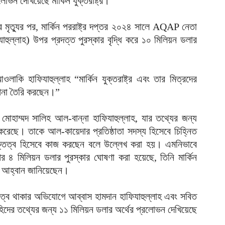
োভন দেখিয়েছে মার্কিন যুক্তরাষ্ট্র।
ঢ
মৃত্যুর পর, মার্কিন পররাষ্ট্র দপ্তর ২০২৪ সালে AQAP নেতা
১
ল্লাহ) উপর প্রদত্ত পুরস্কার বৃদ্ধি করে ১০ মিলিয়ন ডলার
আ
ই
চ
কি হাফিযাহুল্লাহ “মার্কিন যুক্তরাষ্ট্র এবং তার মিত্রদের
আ
্পনা তৈরি করছেন।”
জ
হ
োহাম্মদ সালিহ আল-বান্না হাফিযাহুল্লাহ, যার তথ্যের জন্য
আ
া করেছে। তাকে আল-কায়েদার প্রতিষ্ঠাতা সদস্য হিসেবে চিহ্নিত
ম
ক্তিত্ব হিসেবে কাজ করছেন বলে উল্লেখ করা হয়। এমনিভাবে
ব
র ৪ মিলিয়ন ডলার পুরস্কার ঘোষণা করা হয়েছে, তিনি মার্কিন
আ
ের আহ্বান জানিয়েছেন।
ন
ত
িত্বে থাকার অভিযোগে আব্বাস হামদান হাফিযাহুল্লাহ এবং সবিত
আ
িদের তথ্যের জন্য ১১ মিলিয়ন ডলার অর্থের প্রলোভন দেখিয়েছে