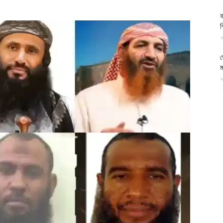
আল-
হ
শ
আ
ভ
ম
ফিরদাউস
আ
প
য
আ
দ
প
আ
দ
আ
ড