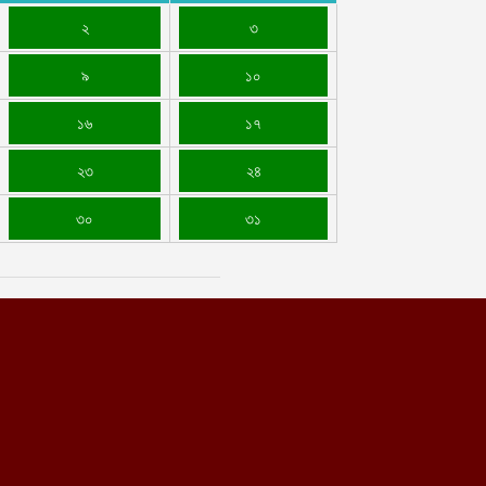
২
৩
৯
১০
১৬
১৭
২৩
২৪
৩০
৩১