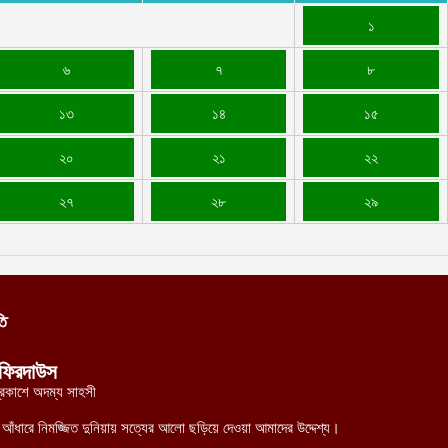
১
৬
৭
৮
১৩
১৪
১৫
২০
২১
২২
২৭
২৮
২৯
তি
ফিরদাউস
্রকাশে অদম্য সাহসী
র আঁধারে নিমজ্জিত দুনিয়ায় সত্যের আলো ছড়িয়ে দেওয়া আমাদের উদ্দেশ্য।