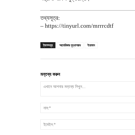
তথ্যসূত্র:
– https://tinyurl.com/mrrrcdtf
ট্যাগসমূহ
আমেরিকার যুদ্ধাপরাধ
ইয়ামান
মন্তব্য করুন