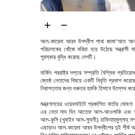
আল-কায়েদা আরব উপদ্বীপ শাখা জামা’আত আনসার
পরিচালকের খোঁজে মরিয়া হয়ে উঠেছে সন্ত্রাসী ম
পুরস্কার বৃদ্ধি করেছে দেশটি।
মার্কিন পররাষ্ট্র দপ্তর সম্প্রতি বৈশ্বিক প্র
জ্যেষ্ঠ নেতাদের বিষয়ে একটি বিবৃতি প্রকাশ করে
নিরাপত্তার জন্য গুরুতর হুমকি হিসাবে উল্লেখ 
মন্ত্রণালয়ের ওয়েবসাইটে প্রকাশিত বার্তায় ঘ
এর নেতা সাদ বিন আতেফ আল-আওলাকি এবং আরও দ
আল-কুসি (খুবাইব আস-সুদানী) হাফিযাহুমুল্লাহ্ সম
এছাড়াও আল-কায়েদা আরব উপদ্বীপের দুই শীর্ষ অর্