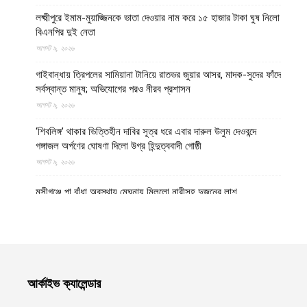
লক্ষ্মীপুরে ইমাম-মুয়াজ্জিনকে ভাতা দেওয়ার নাম করে ১৫ হাজার টাকা ঘুষ নিলো
বিএনপির দুই নেতা
আগস্ট ৯, ২০২৬
গাইবান্ধায় ত্রিপলের সামিয়ানা টানিয়ে রাতভর জুয়ার আসর, মাদক-সুদের ফাঁদে
সর্বস্বান্ত মানুষ; অভিযোগের পরও নীরব প্রশাসন
আগস্ট ৯, ২০২৬
‘শিবলিঙ্গ’ থাকার ভিত্তিহীন দাবির সূত্র ধরে এবার দারুল উলুম দেওবন্দে
গঙ্গাজল অর্পণের ঘোষণা দিলো উগ্র হিন্দুত্ববাদী গোষ্ঠী
আগস্ট ৯, ২০২৬
মুন্সীগঞ্জে পা বাঁধা অবস্থায় মেঘনায় মিললো নারীসহ দুজনের লাশ
আগস্ট ৯, ২০২৬
মানিকগঞ্জের হরিরামপুর থানায় জব্দ করা মোটরসাইকেল থানা থেকে উধাও
আগস্ট ৯, ২০২৬
মৌলভীবাজারের কুলাউড়া সীমান্তে বাংলাদেশি যুবককে গুলি করে লাশ নিয়ে
আর্কাইভ ক্যালেন্ডার
গেলো সন্ত্রাসী বিএসএফ