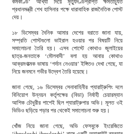
কর্মকাণ্ড’ আখ্যা দিয়ে মৃত্যুদণ্ডপ্রাপ্ত ক্ষমতাচ্যুত
প্রধানমন্ত্রী শেখ হাসিনার পক্ষে ধারাবাহিক রাজনৈতিক পোস্ট
দেয়।
১৮ ডিসেম্বর দৈনিক আমার দেশের বরাতে জানা যায়,
সম্প্রতি পোস্টগুলো ভাইরাল হওয়ার পর বিষয়টি নিয়ে
সমালোচনা তৈরি হয়। এসব পোস্টে কোথাও জুলাইয়ের
ছাত্র-জনতাকে ‘মৌলবাদী’ বলা হয় আবার কোথাও
আক্রমণাত্মক ভাষায় ‘গর্দান নেওয়ার’ ইঙ্গিতও দেখা গেছে, যা
নিয়ে জনমনে গভীর উদ্বেগ তৈরি হয়েছে।
জানা গেছে, ১৬ ডিসেম্বর সেনাবাহিনীর প্যারাট্রুপিং দলে
বিনিয়োগ উন্নয়ন কর্তৃপক্ষের (বিডা) নির্বাহী চেয়ারম্যান
আশিক চৌধুরীর পাশেই ছিল প্যারাট্রুপার অভি। মূলত ওই
ভিডিও ছড়িয়ে পড়ার পর থেকেই সমালোচনা শুরু হয়।
খোঁজ নিয়ে জানা গেছে, অভি ফেসবুকে ইংরেজিতে
‘ibnulovhi ibnulovhi’ নামে একটি অ্যাকাউন্ট ব্যবহার