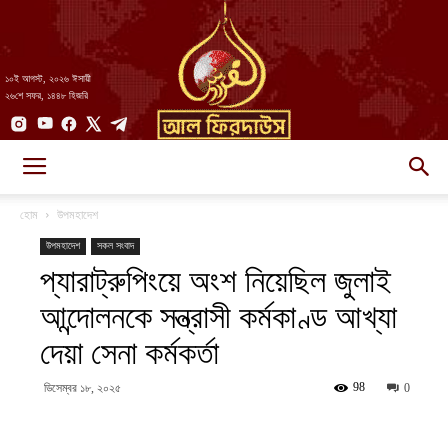
১০ই আগস্ট, ২০২৬ ঈসায়ী
২৬শে সফর, ১৪৪৮ হিজরি
AlFirdaws
হোম
উপমহাদেশ
উপমহাদেশ
সকল সংবাদ
প্যারাট্রুপিংয়ে অংশ নিয়েছিল জুলাই
||
আন্দোলনকে সন্ত্রাসী কর্মকাণ্ড আখ্যা
দেয়া সেনা কর্মকর্তা
আল-
98
ডিসেম্বর ১৮, ২০২৫
0