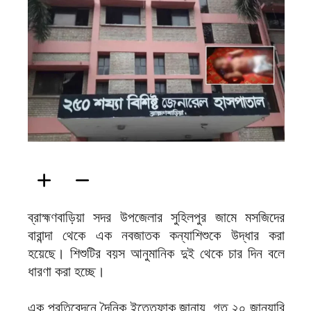
ফিরদাউস
ব্রাহ্মণবাড়িয়া সদর উপজেলার সুহিলপুর জামে মসজিদের
বারান্দা থেকে এক নবজাতক কন্যাশিশুকে উদ্ধার করা
হয়েছে। শিশুটির বয়স আনুমানিক দুই থেকে চার দিন বলে
ধারণা করা হচ্ছে।
এক প্রতিবেদনে দৈনিক ইত্তেফাক জানায়, গত ২০ জানুয়ারি