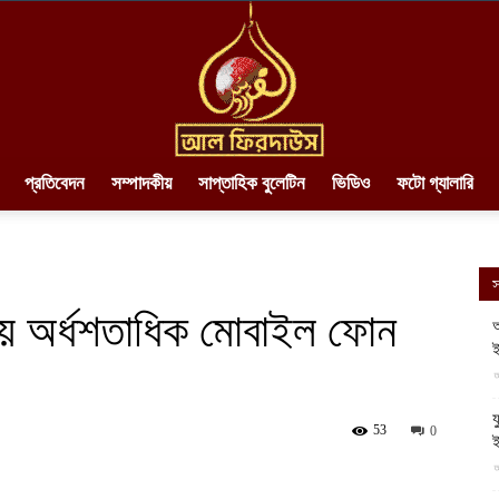
প্রতিবেদন
সম্পাদকীয়
সাপ্তাহিক বুলেটিন
ভিডিও
ফটো গ্যালারি
AlFirdaws
স
য় অর্ধশতাধিক মোবাইল ফোন
আ
ই
||
আ
য
53
0
আ