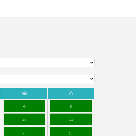
শনি
রবি
৩
৪
১০
১১
১৭
১৮