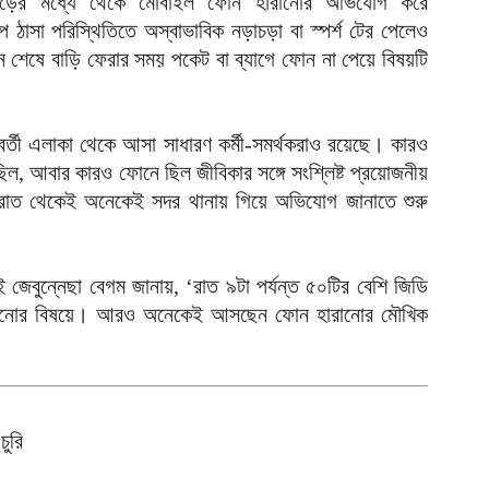
 ভিড়ের মধ্যে থেকে মোবাইল ফোন হারানোর অভিযোগ করে
আ
ে ঠাসা পরিস্থিতিতে অস্বাভাবিক নড়াচড়া বা স্পর্শ টের পেলেও
ভ
 শেষে বাড়ি ফেরার সময় পকেট বা ব্যাগে ফোন না পেয়ে বিষয়টি
ক
ক
আ
দূরবর্তী এলাকা থেকে আসা সাধারণ কর্মী-সমর্থকরাও রয়েছে। কারও
ভ
 ছিল, আবার কারও ফোনে ছিল জীবিকার সঙ্গে সংশ্লিষ্ট প্রয়োজনীয়
হ
রাত থেকেই অনেকেই সদর থানায় গিয়ে অভিযোগ জানাতে শুরু
উ
আ
ক
জেবুন্নেছা বেগম জানায়, ‘রাত ৯টা পর্যন্ত ৫০টির বেশি জিডি
ক
ারানোর বিষয়ে। আরও অনেকেই আসছেন ফোন হারানোর মৌখিক
আ
হ
শ
আ
ুরি
ভ
ম