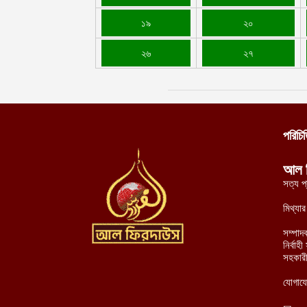
১৯
২০
২৬
২৭
পরিচি
আল 
সত্য প
মিথ্যা
সম্পাদ
নির্বা
সহকারী
যোগায