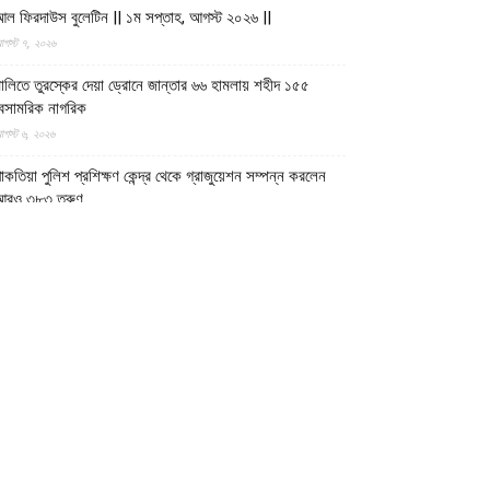
ল ফিরদাউস বুলেটিন || ১ম সপ্তাহ, আগস্ট ২০২৬ ||
গস্ট ৭, ২০২৬
ালিতে তুরস্কের দেয়া ড্রোনে জান্তার ৬৬ হামলায় শহীদ ১৫৫
েসামরিক নাগরিক
গস্ট ৬, ২০২৬
াকতিয়া পুলিশ প্রশিক্ষণ কেন্দ্র থেকে গ্রাজুয়েশন সম্পন্ন করলেন
আরও ৩৮৩ তরুণ
গস্ট ৬, ২০২৬
ুন্দুজে ১২ মিলিয়ন আফগানি ব্যয়ে দুটি সেতু পুনর্নির্মাণ করছে
মারাতে ইসলামিয়া
গস্ট ৬, ২০২৬
্বাস্থ্যসেবার মান উন্নয়নে আধুনিক জ্ঞান ও বৈজ্ঞানিক গবেষণার ওপর
ুরুত্বারোপ ইমারাতে ইসলামিয়ার
গস্ট ৬, ২০২৬
ফগান শরণার্থী পরিবারগুলোর স্থায়ী পুনর্বাসনে ৬৫ হাজারের বেশি
বাসিক প্লট বরাদ্দ ইমারাতে ইসলামিয়ার