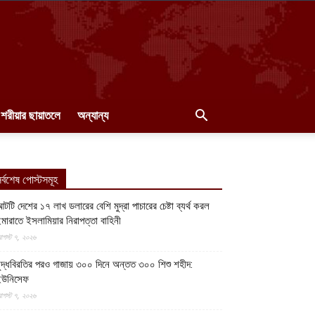
শরীয়ার ছায়াতলে
অন্যান্য
র্বশেষ পোস্টসমূহ
টটি দেশের ১৭ লাখ ডলারের বেশি মুদ্রা পাচারের চেষ্টা ব্যর্থ করল
মারাতে ইসলামিয়ার নিরাপত্তা বাহিনী
গস্ট ৭, ২০২৬
ুদ্ধবিরতির পরও গাজায় ৩০০ দিনে অন্তত ৩০০ শিশু শহীদ:
ইউনিসেফ
গস্ট ৭, ২০২৬