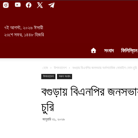
৭ই আগস্ট, ২০২৬ ঈসায়ী
২৩শে সফর, ১৪৪৮ হিজরি
সংবাদ
ফিলিস্তিন
হোম
উপমহাদেশ
বগুড়ায় বিএনপির জনসভায় অর্ধশতাধিক মোবাইল ফোন চুরি
উপমহাদেশ
সকল সংবাদ
বগুড়ায় বিএনপির জনসভা
চুরি
জানুয়ারি ৩১, ২০২৬