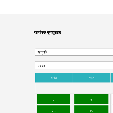
আর্কাইভ ক্যালেন্ডার
সোম
মঙ্গল
৫
৬
১২
১৩