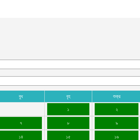
বুধ
বৃহ
শুক্র
১
২
৭
৮
৯
১৪
১৫
১৬