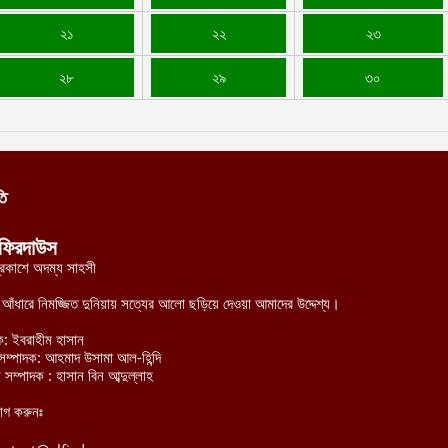
২১
২২
২৩
২৮
২৯
৩০
তি
ফিরদাউস
্রকাশে অদম্য সাহসী
র আঁধারে নিমজ্জিত দুনিয়ায় সত্যের আলো ছড়িয়ে দেওয়া আমাদের উদ্দেশ্য।
ক: ইবরাহীম হাসান
হী সম্পাদক: আহমাদ উসামা আল-হিন্দি
 সম্পাদক : হাসান বিন আব্দুল্লাহ
োগ করুনঃ