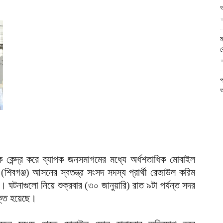
আ
আল-
আ
ম
ব
আ
ফিরদাউস
প
আ
ক
ই
আ
ে কেন্দ্র করে ব্যাপক জনসমাগমের মধ্যে অর্ধশতাধিক মোবাইল
স
িবগঞ্জ) আসনের স্বতন্ত্র সংসদ সদস্য প্রার্থী রেজাউল করিম
গ
টনাগুলো নিয়ে শুক্রবার (৩০ জানুয়ারি) রাত ৯টা পর্যন্ত সদর
আ
ক্ত হয়েছে।
আ
আ