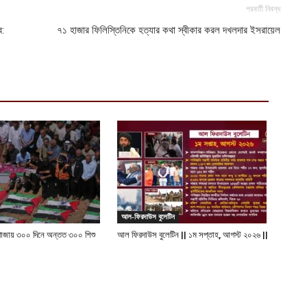
ল
পরবর্তী নিবন্ধ
শ
ে:
৭১ হাজার ফিলিস্তিনিকে হত্যার কথা স্বীকার করল দখলদার ইসরায়েল
আ
চ
ক
আ
আল-ফিরদাউস বুলেটিন
 গাজায় ৩০০ দিনে অন্তত ৩০০ শিশু
আল ফিরদাউস বুলেটিন || ১ম সপ্তাহ, আগস্ট ২০২৬ ||