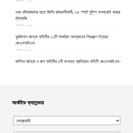
আগস্ট ৮, ২০২৬
নব্য চাঁদাবাজদের হাতে জিম্মি রাজধানীবাসী, ৩৫ স্পটে পুলিশ সদস্যরাই করছে
চাঁদাবাজি
আগস্ট ৮, ২০২৬
বুরকিনান জান্তা বাহিনীর ১২টি সামরিক অবস্থানের নিয়ন্ত্রণ নিয়েছে
জেএনআইএম
আগস্ট ৭, ২০২৬
মালিতে জান্তা ও রুশ বাহিনীর ৫টি কনভয়ে প্রতিরোধ বাহিনী জেএনআইএম-
এর সফল অভিযান
আগস্ট ৭, ২০২৬
ইমারাতে ইসলামিয়া আফগানিস্তানের উত্তরাঞ্চলের পাঁচ প্রদেশের ৩৫০ পুলিশ
সদস্যের সামরিক প্রশিক্ষণ সম্পন্ন
আগস্ট ৭, ২০২৬
আর্কাইভ ক্যালেন্ডার
পশ্চিম তীরের কালান্দিয়ায় সন্ত্রাসী ইসরায়েলি হামলায় আহত ৫১ ফিলিস্তিনি
আগস্ট ৭, ২০২৬
নেত্রকোণায় ভাড়া বাসা থেকে যুবকের রক্তাক্ত লাশ উদ্ধার