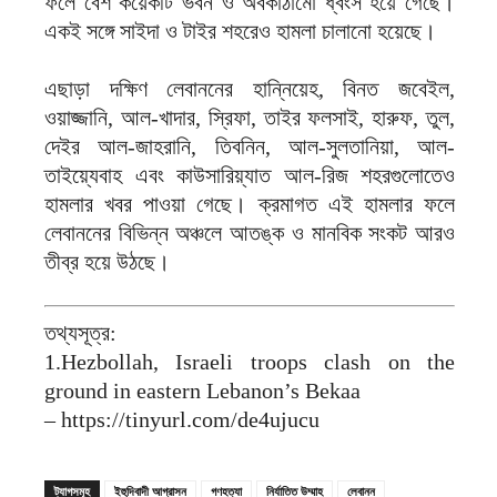
ফলে বেশ কয়েকটি ভবন ও অবকাঠামো ধ্বংস হয়ে গেছে।
একই সঙ্গে সাইদা ও টাইর শহরেও হামলা চালানো হয়েছে।
এছাড়া দক্ষিণ লেবাননের হান্নিয়েহ, বিনত জবেইল,
ওয়াজ্জানি, আল-খাদার, স্রিফা, তাইর ফলসাই, হারুফ, তুল,
দেইর আল-জাহরানি, তিবনিন, আল-সুলতানিয়া, আল-
তাইয়্যেবাহ এবং কাউসারিয়্যাত আল-রিজ শহরগুলোতেও
হামলার খবর পাওয়া গেছে। ক্রমাগত এই হামলার ফলে
লেবাননের বিভিন্ন অঞ্চলে আতঙ্ক ও মানবিক সংকট আরও
তীব্র হয়ে উঠছে।
তথ্যসূত্র:
1.Hezbollah, Israeli troops clash on the
ground in eastern Lebanon’s Bekaa
– https://tinyurl.com/de4ujucu
ট্যাগসমূহ
ইহুদিবাদী আগ্রাসন
গণহত্যা
নির্যাতিত উম্মাহ
লেবানন