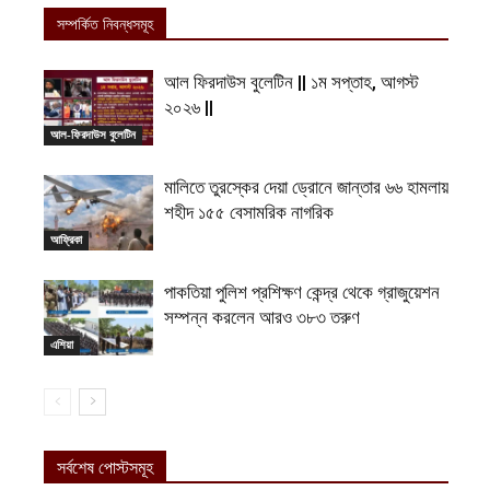
সম্পর্কিত নিবন্ধসমূহ
আল ফিরদাউস বুলেটিন || ১ম সপ্তাহ, আগস্ট
২০২৬ ||
আল-ফিরদাউস বুলেটিন
মালিতে তুরস্কের দেয়া ড্রোনে জান্তার ৬৬ হামলায়
শহীদ ১৫৫ বেসামরিক নাগরিক
আফ্রিকা
পাকতিয়া পুলিশ প্রশিক্ষণ কেন্দ্র থেকে গ্রাজুয়েশন
সম্পন্ন করলেন আরও ৩৮৩ তরুণ
এশিয়া
সর্বশেষ পোস্টসমূহ