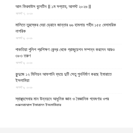
আল ফিরদাউস বুলেটিন || ১ম সপ্তাহ, আগস্ট ২০২৬ ||
আগস্ট ৭, ২০২৬
মালিতে তুরস্কের দেয়া ড্রোনে জান্তার ৬৬ হামলায় শহীদ ১৫৫ বেসামরিক
নাগরিক
আগস্ট ৬, ২০২৬
পাকতিয়া পুলিশ প্রশিক্ষণ কেন্দ্র থেকে গ্রাজুয়েশন সম্পন্ন করলেন আরও
৩৮৩ তরুণ
আগস্ট ৬, ২০২৬
কুন্দুজে ১২ মিলিয়ন আফগানি ব্যয়ে দুটি সেতু পুনর্নির্মাণ করছে ইমারাতে
ইসলামিয়া
আগস্ট ৬, ২০২৬
স্বাস্থ্যসেবার মান উন্নয়নে আধুনিক জ্ঞান ও বৈজ্ঞানিক গবেষণার ওপর
গুরুত্বারোপ ইমারাতে ইসলামিয়ার
আগস্ট ৬, ২০২৬
আফগান শরণার্থী পরিবারগুলোর স্থায়ী পুনর্বাসনে ৬৫ হাজারের বেশি আবাসিক
প্লট বরাদ্দ ইমারাতে ইসলামিয়ার