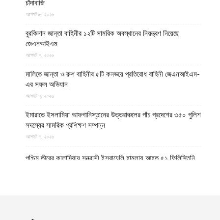
চাঁদাবাজি
আগস্ট ৮, ২০২৬
বুরকিনান জান্তা বাহিনীর ১২টি সামরিক অবস্থানের নিয়ন্ত্রণ নিয়েছে
জেএনআইএম
আগস্ট ৭, ২০২৬
মালিতে জান্তা ও রুশ বাহিনীর ৫টি কনভয়ে প্রতিরোধ বাহিনী জেএনআইএম-
এর সফল অভিযান
আগস্ট ৭, ২০২৬
ইমারাতে ইসলামিয়া আফগানিস্তানের উত্তরাঞ্চলের পাঁচ প্রদেশের ৩৫০ পুলিশ
সদস্যের সামরিক প্রশিক্ষণ সম্পন্ন
আগস্ট ৭, ২০২৬
পশ্চিম তীরের কালান্দিয়ায় সন্ত্রাসী ইসরায়েলি হামলায় আহত ৫১ ফিলিস্তিনি
আগস্ট ৭, ২০২৬
নেত্রকোণায় ভাড়া বাসা থেকে যুবকের রক্তাক্ত লাশ উদ্ধার
আগস্ট ৭, ২০২৬