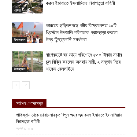
করল ইমারাতে ইসলামিয়ার নিরাপত্তা বাহিনী
এশিয়া
ভারতের ছত্তিশগড়ে ধর্মীয় বিদ্বেষবশত ১০টি
খ্রিস্টান উপজাতি পরিবারকে গ্রামছাড়া করলো
উগ্র হিন্দুত্ববাদী সমর্থকরা
উপমহাদেশ
বাগেরহাটে ঘর ভাড়া পরিশোধে ৫০০ টাকায় মাথার
চুল বিক্রি করলেন অসহায় নারী, ২ সন্তান নিয়ে
থাকেন রেললাইনে
উপমহাদেশ
সর্বশেষ পোস্টসমূহ
পাকিস্তান থেকে চোরাচালানকৃত বিপুল অস্ত্র জব্দ করল ইমারাতে ইসলামিয়ার
নিরাপত্তা বাহিনী
আগস্ট ৯, ২০২৬