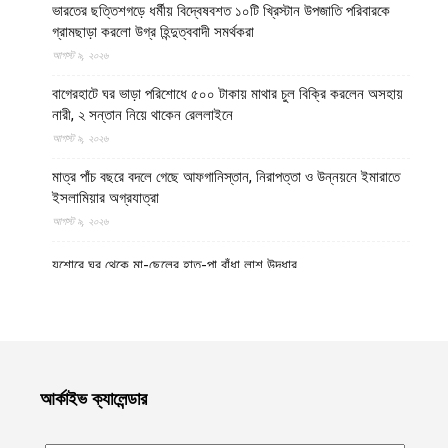
ভারতের ছত্তিশগড়ে ধর্মীয় বিদ্বেষবশত ১০টি খ্রিস্টান উপজাতি পরিবারকে
গ্রামছাড়া করলো উগ্র হিন্দুত্ববাদী সমর্থকরা
আগস্ট ৯, ২০২৬
বাগেরহাটে ঘর ভাড়া পরিশোধে ৫০০ টাকায় মাথার চুল বিক্রি করলেন অসহায়
নারী, ২ সন্তান নিয়ে থাকেন রেললাইনে
আগস্ট ৯, ২০২৬
মাত্র পাঁচ বছরে বদলে গেছে আফগানিস্তান, নিরাপত্তা ও উন্নয়নে ইমারাতে
ইসলামিয়ার অগ্রযাত্রা
আগস্ট ৯, ২০২৬
যশোরে ঘর থেকে মা-ছেলের হাত-পা বাঁধা লাশ উদ্ধার
আগস্ট ৯, ২০২৬
পঞ্চগড় সীমান্ত থেকে বিএসএফ কর্তৃক বাংলাদেশি বৃদ্ধকে ধরে নিয়ে যাবার পর
ভারতীয় যুবককে ধরে আনল স্থানীয়রা
আগস্ট ৯, ২০২৬
আর্কাইভ ক্যালেন্ডার
গাজায় বর্বর ইসরায়েলি হামলায় ধ্বংসপ্রাপ্ত ভবন থেকে ১৯ লাশ উদ্ধার,
বেশিরভাগ নারী-শিশু