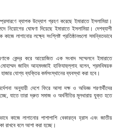
ক
ক
আ
ম্প্রসারণে ব্যাপক উদ্যোগ গ্রহণ করেছে ইমারাতে ইসলামিয়া।
্য পদে নিয়োগের ঘোষণা দিয়েছে ইমারাতে ইসলামিয়া। দেশব্যাপী
হ
 কাজে লাগানোর লক্ষ্যে সংশ্লিষ্ট প্রতিষ্ঠানগুলো সমন্বিতভাবে
শ
আ
ভ
ঘোষণাকে কেন্দ্র করে আয়োজিত এক সংবাদ সম্মেলনে ইমারাতে
ম
ভী মোহাম্মদ জাহিদ আহমদজাই হাফিযাহুল্লাহ বলেন, শ্রমবিষয়ক
আ
 হাজার যোগ্য ব্যক্তির কর্মসংস্থানের ব্যবস্থা করা হবে।
প
য
র্দেশনা অনুযায়ী দেশে ফিরে আসা দক্ষ ও অভিজ্ঞ শরণার্থীদের
আ
হচ্ছে, যাতে তারা দ্রুত সমাজ ও অর্থনীতির মূলধারায় যুক্ত হতে
দ
প
আ
ভাবে কাজে লাগানোর পাশাপাশি বেকারত্ব হ্রাস এবং জাতীয়
দ
মিকা রাখবে বলে আশা করা হচ্ছে।