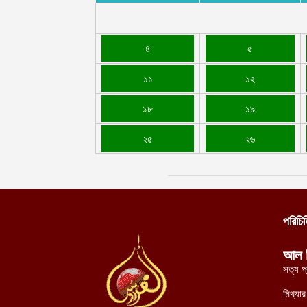
৪
৫
১১
১২
১৮
১৯
২৫
২৬
পরিচি
আল 
সত্য প
মিথ্যা