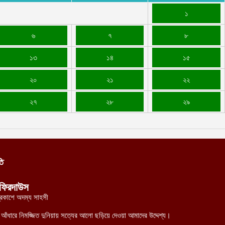
১
৬
৭
৮
১৩
১৪
১৫
২০
২১
২২
২৭
২৮
২৯
তি
ফিরদাউস
্রকাশে অদম্য সাহসী
র আঁধারে নিমজ্জিত দুনিয়ায় সত্যের আলো ছড়িয়ে দেওয়া আমাদের উদ্দেশ্য।