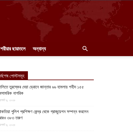
শরীয়ার ছায়াতলে
অন্যান্য
র্বশেষ পোস্টসমূহ
ালিতে তুরস্কের দেয়া ড্রোনে জান্তার ৬৬ হামলায় শহীদ ১৫৫
েসামরিক নাগরিক
গস্ট ৬, ২০২৬
াকতিয়া পুলিশ প্রশিক্ষণ কেন্দ্র থেকে গ্রাজুয়েশন সম্পন্ন করলেন
আরও ৩৮৩ তরুণ
গস্ট ৬, ২০২৬