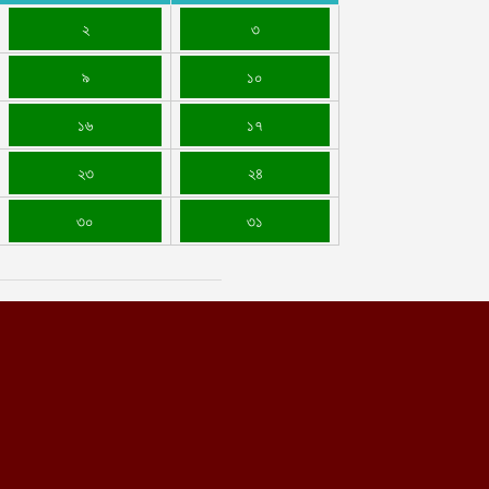
২
৩
৯
১০
১৬
১৭
২৩
২৪
৩০
৩১