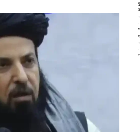
ক
আল-
ই
আ
স
গ
আ
ফিরদাউস
আ
আ
আ
ভ
ক
ক
আ
ভ
হ
উ
আ