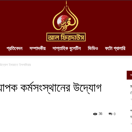
প্রতিবেদন
সম্পাদকীয়
সাপ্তাহিক বুলেটিন
ভিডিও
ফটো গ্যালারি
AlFirdaws
 উদ্যোগ ইমারাতে ইসলামিয়ার
স
যাপক কর্মসংস্থানের উদ্যোগ
ম
ব
||
আ
প
36
0
আ