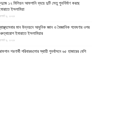
ুন্দুজে ১২ মিলিয়ন আফগানি ব্যয়ে দুটি সেতু পুনর্নির্মাণ করছে
মারাতে ইসলামিয়া
গস্ট ৬, ২০২৬
্বাস্থ্যসেবার মান উন্নয়নে আধুনিক জ্ঞান ও বৈজ্ঞানিক গবেষণার ওপর
ুরুত্বারোপ ইমারাতে ইসলামিয়ার
গস্ট ৬, ২০২৬
ফগান শরণার্থী পরিবারগুলোর স্থায়ী পুনর্বাসনে ৬৫ হাজারের বেশি
বাসিক প্লট বরাদ্দ ইমারাতে ইসলামিয়ার
গস্ট ৬, ২০২৬
িডিও || আফগানিস্তানের কুনার প্রদেশে গত বছরের ভূমিকম্পে
্ষতিগ্রস্ত পরিবারগুলোর জন্য ৩৬টি বাড়ি ও একটি মসজিদ নির্মাণ
রেছে ইমারাতে ইসলামিয়া
গস্ট ৬, ২০২৬
ারত, পাকিস্তান ও বাংলাদেশের মাদ্রাসাগুলোতে সন্ত্রাসবাদ তৈরি
চ্ছে বলে উস্কানিমূলক মন্তব্য করেছে উত্তর প্রদেশের হিন্দুত্ববাদী
পমুখ্যমন্ত্রী
গস্ট ৬, ২০২৬