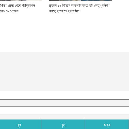
রশিক্ষণ কেন্দ্র থেকে গ্রাজুয়েশন
কুন্দুজে ১২ মিলিয়ন আফগানি ব্যয়ে দুটি সেতু পুনর্নির্মাণ
 আরও ৩৮৩ তরুণ
করছে ইমারাতে ইসলামিয়া
বুধ
বৃহ
শুক্র