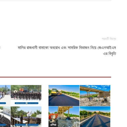
অ
ভ
আ
ঢ
১
পরবর্তী নিবন্ধ
আ
র
মালির রাজধানী বামাকো অবরোধ এবং সামরিক বিভাজন নিয়ে জেএনআইএম
এর বিবৃতি
এশিয়া