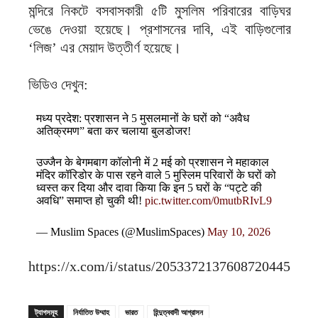
মন্দিরে নিকটে বসবাসকারী ৫টি মুসলিম পরিবারের বাড়িঘর
ভেঙে দেওয়া হয়েছে। প্রশাসনের দাবি, এই বাড়িগুলোর
‘লিজ’ এর মেয়াদ উত্তীর্ণ হয়েছে।
ভিডিও দেখুন:
मध्य प्रदेश: प्रशासन ने 5 मुसलमानों के घरों को “अवैध
अतिक्रमण” बता कर चलाया बुलडोजर!
उज्जैन के बेगमबाग कॉलोनी में 2 मई को प्रशासन ने महाकाल
मंदिर कॉरिडोर के पास रहने वाले 5 मुस्लिम परिवारों के घरों को
ध्वस्त कर दिया और दावा किया कि इन 5 घरों के “पट्टे की
अवधि” समाप्त हो चुकी थी!
pic.twitter.com/0mutbRIvL9
— Muslim Spaces (@MuslimSpaces)
May 10, 2026
https://x.com/i/status/2053372137608720445
ট্যাগসমূহ
নির্যাতিত উম্মাহ
ভারত
হিন্দুত্ববাদী আগ্রাসন