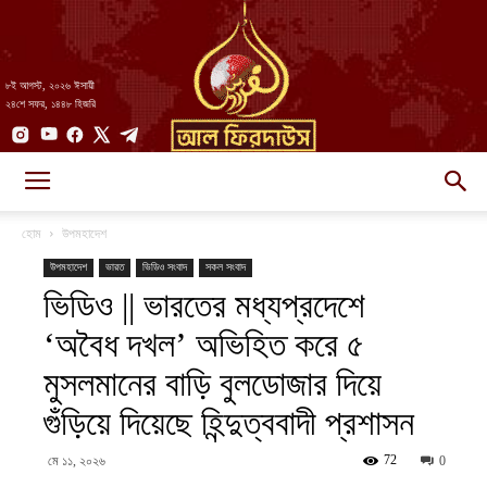
৮ই আগস্ট, ২০২৬ ঈসায়ী
২৪শে সফর, ১৪৪৮ হিজরি
AlFirdaws
হোম
উপমহাদেশ
উপমহাদেশ
ভারত
ভিডিও সংবাদ
সকল সংবাদ
ভিডিও || ভারতের মধ্যপ্রদেশে
||
‘অবৈধ দখল’ অভিহিত করে ৫
মুসলমানের বাড়ি বুলডোজার দিয়ে
আল-
গুঁড়িয়ে দিয়েছে হিন্দুত্ববাদী প্রশাসন
72
মে ১১, ২০২৬
0