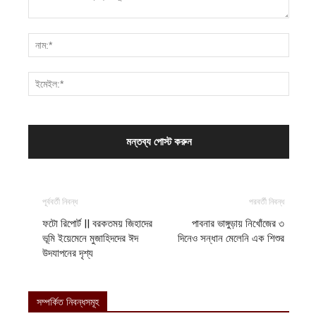
পূর্ববর্তী নিবন্ধ
পরবর্তী নিবন্ধ
ফটো রিপোর্ট || বরকতময় জিহাদের
পাবনার ভাঙ্গুড়ায় নিখোঁজের ৩
ভূমি ইয়েমেনে মুজাহিদদের ঈদ
দিনেও সন্ধান মেলেনি এক শিশুর
উদযাপনের দৃশ্য
সম্পর্কিত নিবন্ধসমূহ