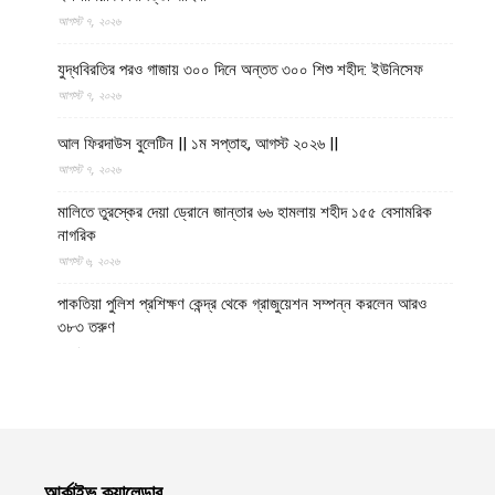
আগস্ট ৭, ২০২৬
যুদ্ধবিরতির পরও গাজায় ৩০০ দিনে অন্তত ৩০০ শিশু শহীদ: ইউনিসেফ
আগস্ট ৭, ২০২৬
আল ফিরদাউস বুলেটিন || ১ম সপ্তাহ, আগস্ট ২০২৬ ||
আগস্ট ৭, ২০২৬
মালিতে তুরস্কের দেয়া ড্রোনে জান্তার ৬৬ হামলায় শহীদ ১৫৫ বেসামরিক
নাগরিক
আগস্ট ৬, ২০২৬
পাকতিয়া পুলিশ প্রশিক্ষণ কেন্দ্র থেকে গ্রাজুয়েশন সম্পন্ন করলেন আরও
৩৮৩ তরুণ
আগস্ট ৬, ২০২৬
কুন্দুজে ১২ মিলিয়ন আফগানি ব্যয়ে দুটি সেতু পুনর্নির্মাণ করছে ইমারাতে
ইসলামিয়া
আগস্ট ৬, ২০২৬
স্বাস্থ্যসেবার মান উন্নয়নে আধুনিক জ্ঞান ও বৈজ্ঞানিক গবেষণার ওপর
আর্কাইভ ক্যালেন্ডার