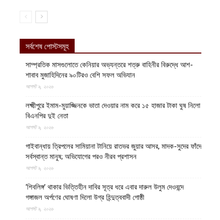
সর্বশেষ পোস্টসমূহ
সাম্প্রতিক মাসগুলোতে কেনিয়ার অভ্যন্তরে শত্রু বাহিনীর বিরুদ্ধে আশ-
শাবাব মুজাহিদিনের ৯০টিরও বেশি সফল অভিযান
আগস্ট ৯, ২০২৬
লক্ষ্মীপুরে ইমাম-মুয়াজ্জিনকে ভাতা দেওয়ার নাম করে ১৫ হাজার টাকা ঘুষ নিলো
বিএনপির দুই নেতা
আগস্ট ৯, ২০২৬
গাইবান্ধায় ত্রিপলের সামিয়ানা টানিয়ে রাতভর জুয়ার আসর, মাদক-সুদের ফাঁদে
সর্বস্বান্ত মানুষ; অভিযোগের পরও নীরব প্রশাসন
আগস্ট ৯, ২০২৬
‘শিবলিঙ্গ’ থাকার ভিত্তিহীন দাবির সূত্র ধরে এবার দারুল উলুম দেওবন্দে
গঙ্গাজল অর্পণের ঘোষণা দিলো উগ্র হিন্দুত্ববাদী গোষ্ঠী
আগস্ট ৯, ২০২৬