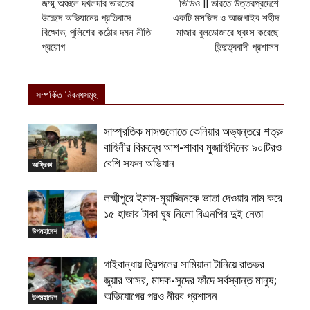
জম্মু অঞ্চলে দখলদার ভারতের
ভিডিও || ভারতে উত্তরপ্রদেশে
উচ্ছেদ অভিযানের প্রতিবাদে
একটি মসজিদ ও আজগাইব শহীদ
বিক্ষোভ, পুলিশের কঠোর দমন নীতি
মাজার বুলডোজারে ধ্বংস করেছে
প্রয়োগ
হিন্দুত্ববাদী প্রশাসন
সম্পর্কিত নিবন্ধসমূহ
সাম্প্রতিক মাসগুলোতে কেনিয়ার অভ্যন্তরে শত্রু
বাহিনীর বিরুদ্ধে আশ-শাবাব মুজাহিদিনের ৯০টিরও
বেশি সফল অভিযান
আফ্রিকা
লক্ষ্মীপুরে ইমাম-মুয়াজ্জিনকে ভাতা দেওয়ার নাম করে
১৫ হাজার টাকা ঘুষ নিলো বিএনপির দুই নেতা
উপমহাদেশ
গাইবান্ধায় ত্রিপলের সামিয়ানা টানিয়ে রাতভর
জুয়ার আসর, মাদক-সুদের ফাঁদে সর্বস্বান্ত মানুষ;
অভিযোগের পরও নীরব প্রশাসন
উপমহাদেশ