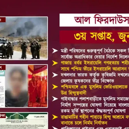
আল-
ফিরদাউস