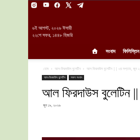
৬ই আগস্ট, ২০২৬ ঈসায়ী
২২শে সফর, ১৪৪৮ হিজরি
সংবাদ
ফিলিস্তিন
হোম
আল-ফিরদাউস বুলেটিন
আল ফিরদাউস বুলেটিন || ৩য় সপ্তাহ, জুন
আল-ফিরদাউস বুলেটিন
সকল সংবাদ
আল ফিরদাউস বুলেটিন ||
জুন ১৯, ২০২৬