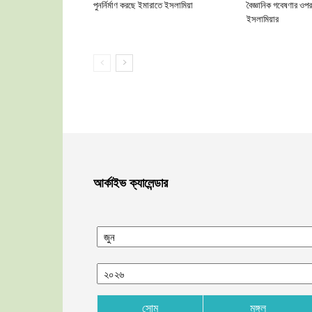
পুনর্নির্মাণ করছে ইমারাতে ইসলামিয়া
বৈজ্ঞানিক গবেষণার ওপর
ইসলামিয়ার
আর্কাইভ ক্যালেন্ডার
সোম
মঙ্গল