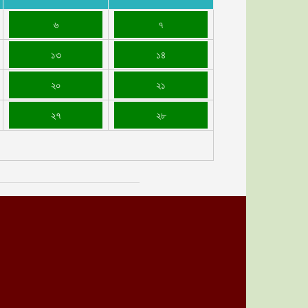
৬
৭
১৩
১৪
২০
২১
২৭
২৮