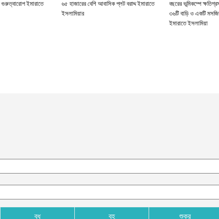
 গুরুত্বারোপ ইমারাতে
৬৫ হাজারের বেশি আবাসিক প্লট বরাদ্দ ইমারাতে
বছরের ভূমিকম্পে ক্ষতিগ্
ইসলামিয়ার
৩৬টি বাড়ি ও একটি মসজিদ
ইমারাতে ইসলামিয়া
বুধ
বৃহ
শুক্র