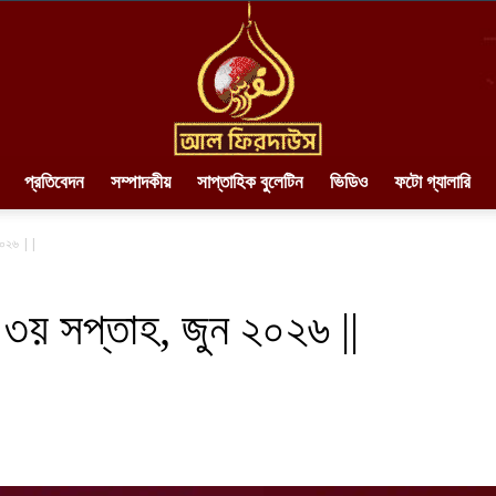
প্রতিবেদন
সম্পাদকীয়
সাপ্তাহিক বুলেটিন
ভিডিও
ফটো গ্যালারি
AlFirdaws
 ২০২৬ ||
 ৩য় সপ্তাহ, জুন ২০২৬ ||
||