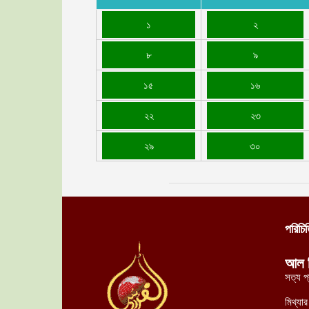
১
২
৮
৯
১৫
১৬
২২
২৩
২৯
৩০
পরিচি
আল 
সত্য প
মিথ্যা