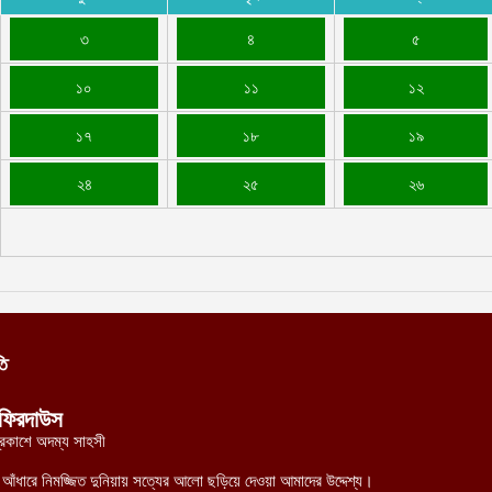
৩
৪
৫
১০
১১
১২
১৭
১৮
১৯
২৪
২৫
২৬
তি
ফিরদাউস
্রকাশে অদম্য সাহসী
র আঁধারে নিমজ্জিত দুনিয়ায় সত্যের আলো ছড়িয়ে দেওয়া আমাদের উদ্দেশ্য।