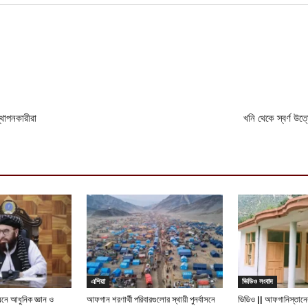
্থাপনকারীরা
খনি থেকে স্বর্ণ উ
এশিয়া
ভিডিও সংবাদ
নয়নে আধুনিক জ্ঞান ও
আফগান শরণার্থী পরিবারগুলোর স্থায়ী পুনর্বাসনে
ভিডিও || আফগানিস্তানের