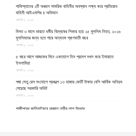
পাকিস্তানের ২টি অঞ্চলে সামরিক বাহিনীর অবস্থান লক্ষ্য করে প্রতিরোধ
বাহিনী আইএমপির ৪ অভিযান
আগস্ট ৮, ২০২৬
বিগত ৩ মাসে ভারতে ধর্মীয় বিদ্বেষের শিকার হয়ে ২৫ মুসলিম নিহত, ২০২৬
মুসলিমদের জন্য হতে পারে অন্যতম প্রাণঘাতী বছর
আগস্ট ৮, ২০২৬
৫ বছর আগে আজকের দিনে একযোগে তিন প্রদেশ দখল করে ইমারাতে
ইসলামিয়া
আগস্ট ৮, ২০২৬
পদ্মা সেতু রেল সংযোগে প্রকল্পে ১৩ হাজার কোটি টাকার বেশি আর্থিক অনিয়ম
পেয়েছে সরকারি অডিট
আগস্ট ৮, ২০২৬
গাজীপুরের কালিয়াকৈরে অজ্ঞাত নারীর লাশ উদ্ধার
আগস্ট ৮, ২০২৬
উত্তর প্রদেশের মথুরায় ঐতিহাসিক শাহী ঈদগাহ মসজিদের স্থলে আবারও
কৃষ্ণ মন্দির নির্মাণের দাবি, মসজিদের জন্য বিকল্প জমির প্রস্তাব