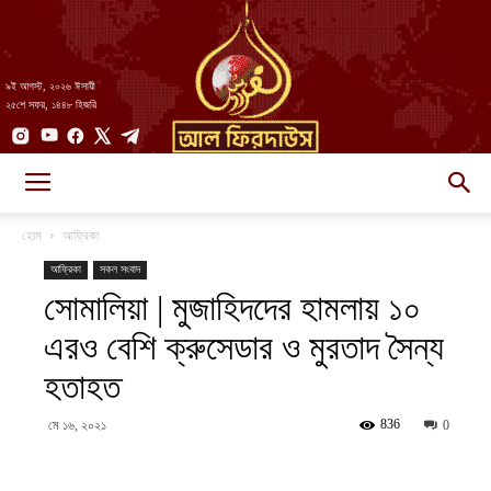
৯ই আগস্ট, ২০২৬ ঈসায়ী
২৫শে সফর, ১৪৪৮ হিজরি
AlFirdaws
হোম
আফ্রিকা
আফ্রিকা
সকল সংবাদ
সোমালিয়া | মুজাহিদদের হামলায় ১০
||
এরও বেশি ক্রুসেডার ও মুরতাদ সৈন্য
হতাহত
আল-
836
মে ১৬, ২০২১
0