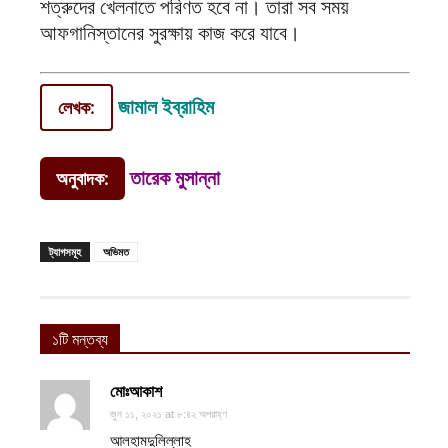
শত্রুদের খেলনাতে পরিণত হবে না। তারা সব সময়
আফগানিস্তানের সুরক্ষায় কাজ করে যাবে।
লেখক:
জামাল ইব্রাহিম
অনুবাদক:
তারেক মুসান্না
ট্যাগসমূহ
অভিমত
১টি মন্তব্য
মোঃআকাশ
জুন ১১, ২০২১ at ৮:৪২ অপরাহ্ণ
আলহামদুলিল্লাহ