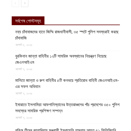
সর্বশেষ পোস্টসমূহ
নব্য চাঁদাবাজদের হাতে জিম্মি রাজধানীবাসী, ৩৫ স্পটে পুলিশ সদস্যরাই করছে
চাঁদাবাজি
আগস্ট ৮, ২০২৬
বুরকিনান জান্তা বাহিনীর ১২টি সামরিক অবস্থানের নিয়ন্ত্রণ নিয়েছে
জেএনআইএম
আগস্ট ৭, ২০২৬
মালিতে জান্তা ও রুশ বাহিনীর ৫টি কনভয়ে প্রতিরোধ বাহিনী জেএনআইএম-
এর সফল অভিযান
আগস্ট ৭, ২০২৬
ইমারাতে ইসলামিয়া আফগানিস্তানের উত্তরাঞ্চলের পাঁচ প্রদেশের ৩৫০ পুলিশ
সদস্যের সামরিক প্রশিক্ষণ সম্পন্ন
আগস্ট ৭, ২০২৬
পশ্চিম তীরের কালান্দিয়ায় সন্ত্রাসী ইসরায়েলি হামলায় আহত ৫১ ফিলিস্তিনি