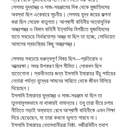
সেসময় যুদ্ধাস্ত্র ও সাজ-সরঞ্জামের দিক থেকে মুজাহিদদের
অবস্থা ছিল একেবারে সূচনীয়। সেসময় যুদ্ধ জয়ের কল্পনা
করা ছিল সেরেফ বাতুলতা। আগ্ৰাসী বাহিনীর অত্যাধুনিক
অস্ত্রশস্ত্র ও বিমান বাহিনী ইত্যাদির বিপরীতে মুজাহিদদের
হাতে সবচেয়ে নির্ভরযোগ্য অস্ত্র যা ছিল তা হচ্ছে, সোভিয়েত
আমলের স্বয়ংক্রিয় কিছু অস্ত্রশস্ত্র।
সেসময় সবচেয়ে গুরুত্বপূর্ণ বিষয় ছিল—প্রতিরোধ ও
আত্মরক্ষা। সমর উপকরণ ছিল সীমিত। লোকবল ছিল
হাতেগোনা। স্বাধীনতার জন্য ইসলামি ইমারাহর উঁচু পর্যায়ের
নেতারা পর্যন্ত যুদ্ধের সামনের সারিতে থেকে জীবন বিলিয়ে
দিয়েছেন।
ইসলামি ইমারাহর যুদ্ধাস্ত্র ও সাজ-সরঞ্জাম যা ছিল তা
তুলনামূলকভাবে না থাকারই নামান্তর। তবু তারা ধীরে চলার
নীতিতে লড়াই অব্যাহত রেখে আগ্ৰাসী বাহিনীকে এমন শিক্ষা
দিয়ে ছেড়েছেন, যা তারা কখনো ভুলতে পারবে না।
ইসলামি ইমারাহর নেতৃস্থানীয়রা নিষ্ঠা, নজীরবিহীন ত্যাগ