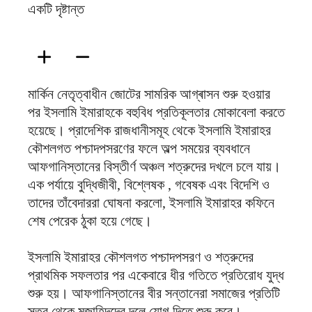
ফিরদাউস
মার্কিন নেতৃত্বাধীন জোটের সামরিক আগ্ৰাসন শুরু হওয়ার
পর ইসলামি ইমারাহকে বহুবিধ প্রতিকূলতার মোকাবেলা করতে
হয়েছে। প্রাদেশিক রাজধানীসমূহ থেকে ইসলামি ইমারাহর
কৌশলগত পশ্চাদপসরণের ফলে অল্প সময়ের ব্যবধানে
আফগানিস্তানের বিস্তীর্ণ অঞ্চল শত্রুদের দখলে চলে যায়।
এক পর্যায়ে বুদ্ধিজীবী, বিশ্লেষক , গবেষক এবং বিদেশি ও
তাদের তাঁবেদাররা ঘোষনা করলো, ইসলামি ইমারাহর কফিনে
শেষ পেরেক ঠুকা হয়ে গেছে।
ইসলামি ইমারাহর কৌশলগত পশ্চাদপসরণ ও শত্রুদের
প্রাথমিক সফলতার পর একেবারে ধীর গতিতে প্রতিরোধ যুদ্ধ
শুরু হয়। আফগানিস্তানের বীর সন্তানেরা সমাজের প্রতিটি
স্তর থেকে মুজাহিদদের দলে যোগ দিতে শুরু করে।