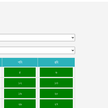
শনি
রবি
৫
৬
১২
১৩
১৯
২০
২৬
২৭