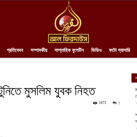
প্রতিবেদন
সম্পাদকীয়
সাপ্তাহিক বুলেটিন
ভিডিও
ফটো গ্যালারি
AlFirdaws
স
টুনিতে মুসলিম যুবক নিহত
ম
ব
||
1075
আ
2
প
আ