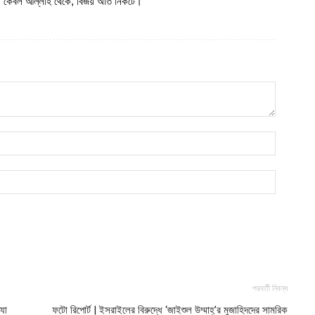
য্য কেবল আল্লাহ থেকে, বিজয় অতি নিকটে।
অ
ভ
আ
ঢ
১
আ
পরবর্তী নিবন্ধ
যা
ফটো রিপোর্ট | ইসরাইলের বিরুদ্ধে ‘জাইশুল উম্মাহ্’র মুজাহিদদের সামরিক