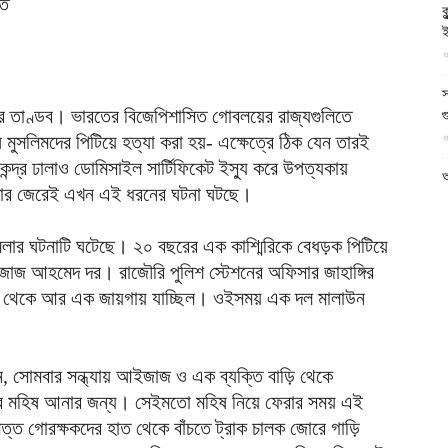
ক
আল-
ই
আ
স
দের তাণ্ডব। ভারতের বিজেপিশাসিত গোবলয়ের রাজ্যগুলিতে
গ
আ
োষ মুসলিমদের পিটিয়ে হত্যা করা হয়- এক্ষেত্রে ঠিক যেন তারই
ফিরদাউস
ন্দ্র ঢালাও ডোমিসাইল সার্টিফিকেট ইস্যু করে উপত্যকায়
আ
ছে তার জেরেই এখন এই ধরনের ঘটনা ঘটছে।
আ
আ
ামলার ঘটনাটি ঘটেছে। ২০ বছরের এক কাশ্মিরিকে বেধড়ক পিটিয়ে
ভ
ইজাজ আহমেদ দর। রাজৌরি পুলিশ স্টেশনের অফিসার জাহাঙ্গির
ক
 থেকে আর এক জায়গায় যাচ্ছিল। ওইসময় এক দল মালাউন
ক
আ
ভ
 সোমবার সন্ধ্যায় আইজাজ ও এক ব্যক্তি বাড়ি থেকে
হ
করে মহিষ আনার জন্য। সেইমতো মহিষ নিয়ে ফেরার সময় এই
উ
ত্ত গোরক্ষকদের হাত থেকে বাঁচতে ট্রাক চালক জোরে গাড়ি
আ