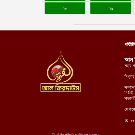
২৮
২৯
পরিচি
আল 
সত্য প
মিথ্যা
সম্পাদ
নির্বা
সহকারী
যোগায
✉:
c
© মৌলিক পরিবর্তন ব্যতীত প্রচার করুন।