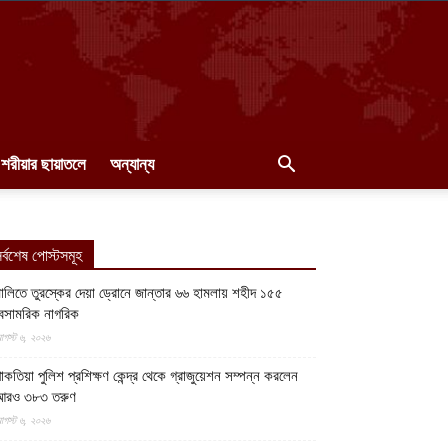
শরীয়ার ছায়াতলে
অন্যান্য
র্বশেষ পোস্টসমূহ
ালিতে তুরস্কের দেয়া ড্রোনে জান্তার ৬৬ হামলায় শহীদ ১৫৫
েসামরিক নাগরিক
গস্ট ৬, ২০২৬
াকতিয়া পুলিশ প্রশিক্ষণ কেন্দ্র থেকে গ্রাজুয়েশন সম্পন্ন করলেন
আরও ৩৮৩ তরুণ
গস্ট ৬, ২০২৬