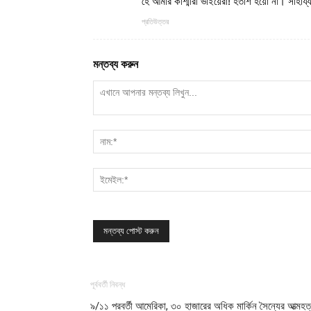
হে আমার কাশ্মীরী ভাইয়েরা! হতাশ হয়ো না। সাহা
প্রতিউত্তর
মন্তব্য করুন
পূর্ববর্তী নিবন্ধ
৯/১১ পরবর্তী আমেরিকা, ৩০ হাজারের অধিক মার্কিন সৈন্যের আত্মহত্