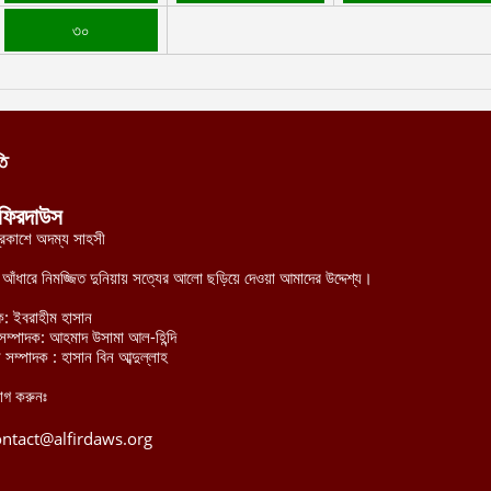
৩০
তি
ফিরদাউস
্রকাশে অদম্য সাহসী
র আঁধারে নিমজ্জিত দুনিয়ায় সত্যের আলো ছড়িয়ে দেওয়া আমাদের উদ্দেশ্য।
ক: ইবরাহীম হাসান
হী সম্পাদক: আহমাদ উসামা আল-হিন্দি
 সম্পাদক : হাসান বিন আব্দুল্লাহ
োগ করুনঃ
ontact@alfirdaws.org