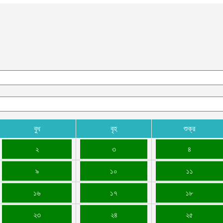
বুধ
বৃহ
শুক্র
২
৩
৪
৯
১০
১১
১৬
১৭
১৮
২৩
২৪
২৫