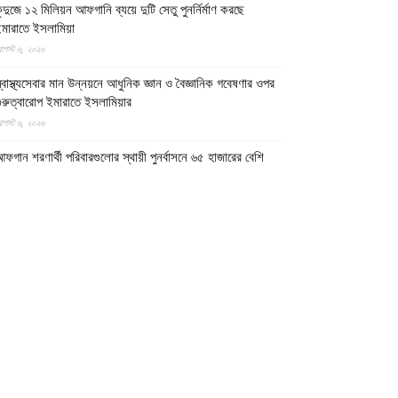
ুন্দুজে ১২ মিলিয়ন আফগানি ব্যয়ে দুটি সেতু পুনর্নির্মাণ করছে
মারাতে ইসলামিয়া
গস্ট ৬, ২০২৬
্বাস্থ্যসেবার মান উন্নয়নে আধুনিক জ্ঞান ও বৈজ্ঞানিক গবেষণার ওপর
ুরুত্বারোপ ইমারাতে ইসলামিয়ার
গস্ট ৬, ২০২৬
ফগান শরণার্থী পরিবারগুলোর স্থায়ী পুনর্বাসনে ৬৫ হাজারের বেশি
বাসিক প্লট বরাদ্দ ইমারাতে ইসলামিয়ার
গস্ট ৬, ২০২৬
িডিও || আফগানিস্তানের কুনার প্রদেশে গত বছরের ভূমিকম্পে
্ষতিগ্রস্ত পরিবারগুলোর জন্য ৩৬টি বাড়ি ও একটি মসজিদ নির্মাণ
রেছে ইমারাতে ইসলামিয়া
গস্ট ৬, ২০২৬
ারত, পাকিস্তান ও বাংলাদেশের মাদ্রাসাগুলোতে সন্ত্রাসবাদ তৈরি
চ্ছে বলে উস্কানিমূলক মন্তব্য করেছে উত্তর প্রদেশের হিন্দুত্ববাদী
পমুখ্যমন্ত্রী
গস্ট ৬, ২০২৬