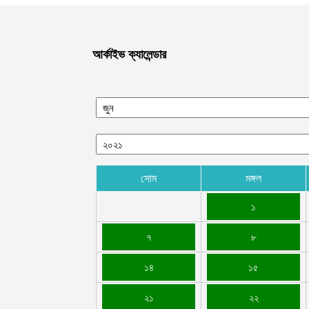
আর্কাইভ ক্যালেন্ডার
সোম
মঙ্গল
১
৭
৮
১৪
১৫
২১
২২