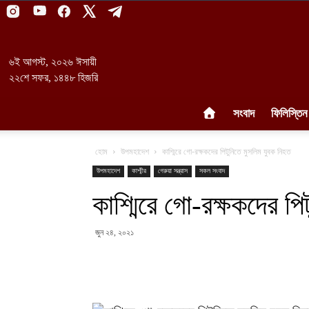
৬ই আগস্ট, ২০২৬ ঈসায়ী
২২শে সফর, ১৪৪৮ হিজরি
সংবাদ
ফিলিস্তিন
হোম
উপমহাদেশ
কাশ্মিরে গো-রক্ষকদের পিটুনিতে মুসলিম যুবক নিহত
উপমহাদেশ
কাশ্মীর
গেরুয়া সন্ত্রাস
সকল সংবাদ
কাশ্মিরে গো-রক্ষকদের পি
জুন ২৪, ২০২১