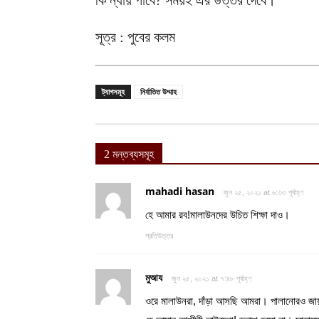
কি ন্যায় পাবে? সময়ই এর উত্তর দেবে।’
সূত্র : পুবের কলম
ট্যাগসমূহ
নির্যাতিত উম্মাহ
2 মন্তব্যসমূহ
mahadi hasan
জুন ২৫, ২০২১ at ৬:৩৩ পূর্বাহ্ণ
হে আমার রব!মালাউনদের উচিত শিক্ষা দাও।
প্রতিউত্তর
মুআয
জুন ২৫, ২০২১ at ৭:৪৮ পূর্বাহ্ণ
ওরে মালাউনরা, দাঁড়া আসছি আমরা। পালানোরও জা