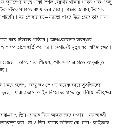
ফ ক্যাম্পের কাছে থাকা স্পিড ব্রেকার থাকায় গাড়ির গতি একটু
ক
্রাকটিকে থামাতে বাধ্য করে তারা। নাজার জানান, ট্রাকের
ক
ারেনি। হয় লোহার রড– নয়তো পাথর দিয়ে মেরে তার মাথা
আ
হ
শ
জানতে পারে নিহতের পরিবার। আশঙ্কাজনক অবস্থায়
আ
 হাসপাতালে ভর্তি করা হয়। সেখানেই মৃত্যু হয় আইজাজের।
ভ
ম
 হয়েছে। তাতে দেখা গিয়েছে গোরক্ষকদের হাতে আক্রান্ত
আ
্ছে।
প
কাশ করে বলেন, ‘জম্মু অঞ্চলে গত কয়েক বছরে মুসলিমদের
য
আ
 বাড়ছে। যারা এভাবে আইন নিজেদের হাতে তুলে নিয়ে নিরীহদের
দ
প
বাবা-মা ও তিন বোনকে নিয়ে আইজাজের সংসার। সমাজকর্মী
আ
াতগ্রস্ত বাবা– মা ও তিন বোনের দায়িত্ব কে নেবে? আইজাজ
দ