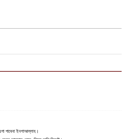
আ
ড
র
আ
ন
আ
ল
শ
আ
চ
ক
আ
আ
ম
য়গা পাবেনা ইনশাআল্লাহ।
আ