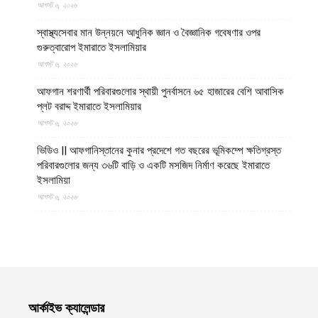
আগস্ট ৬, ২০২৬
স্বাস্থ্যসেবার মান উন্নয়নে আধুনিক জ্ঞান ও বৈজ্ঞানিক গবেষণার ওপর
গুরুত্বারোপ ইমারাতে ইসলামিয়ার
আগস্ট ৬, ২০২৬
আফগান শরণার্থী পরিবারগুলোর স্থায়ী পুনর্বাসনে ৬৫ হাজারের বেশি আবাসিক
প্লট বরাদ্দ ইমারাতে ইসলামিয়ার
আগস্ট ৬, ২০২৬
ভিডিও || আফগানিস্তানের কুনার প্রদেশে গত বছরের ভূমিকম্পে ক্ষতিগ্রস্ত
পরিবারগুলোর জন্য ৩৬টি বাড়ি ও একটি মসজিদ নির্মাণ করেছে ইমারাতে
ইসলামিয়া
আগস্ট ৬, ২০২৬
ভারত, পাকিস্তান ও বাংলাদেশের মাদ্রাসাগুলোতে সন্ত্রাসবাদ তৈরি হচ্ছে বলে
উস্কানিমূলক মন্তব্য করেছে উত্তর প্রদেশের হিন্দুত্ববাদী উপমুখ্যমন্ত্রী
আগস্ট ৬, ২০২৬
কক্সবাজারের উখিয়ায় রোহিঙ্গা ক্যাম্পে পাহাড় ধসে শিশুর মৃত্যু, ক্ষতিগ্রস্ত দুটি
আশ্রয়কেন্দ্র
আর্কাইভ ক্যালেন্ডার
আগস্ট ৬, ২০২৬