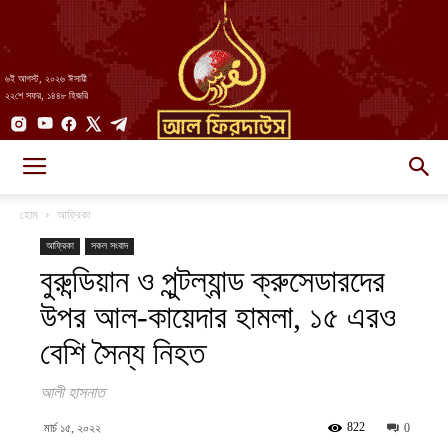
৬ই আগস্ট, ২০২৬ ঈসায়ী
২২শে সফর, ১৪৪৮ হিজরি
AlFirdaws
হোম
আফ্রিকা
আফ্রিকা
সকল সংবাদ
বুরুন্ডিয়ান ও পুন্টল্যান্ড ক্রুসেডারদের
||
উপর আল-কায়েদার হামলা, ১৫ এরও
বেশি সৈন্য নিহত
আল-
আলী হাসনাত
822
মার্চ ১৫, ২০২২
0