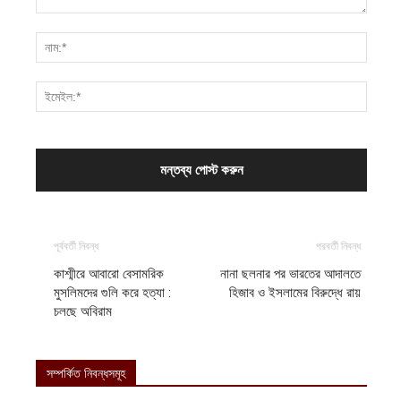
পূর্ববর্তী নিবন্ধ
পরবর্তী নিবন্ধ
কাশ্মীরে আবারো বেসামরিক
নানা ছলনার পর ভারতের আদালতে
মুসলিমদের গুলি করে হত্যা :
হিজাব ও ইসলামের বিরুদ্ধে রায়
চলছে অবিরাম
সম্পর্কিত নিবন্ধসমূহ