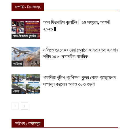
সম্পর্কিত নিবন্ধসমূহ
আল ফিরদাউস বুলেটিন || ১ম সপ্তাহ, আগস্ট
২০২৬ ||
আল-ফিরদাউস বুলেটিন
মালিতে তুরস্কের দেয়া ড্রোনে জান্তার ৬৬ হামলায়
শহীদ ১৫৫ বেসামরিক নাগরিক
আফ্রিকা
পাকতিয়া পুলিশ প্রশিক্ষণ কেন্দ্র থেকে গ্রাজুয়েশন
সম্পন্ন করলেন আরও ৩৮৩ তরুণ
এশিয়া
সর্বশেষ পোস্টসমূহ