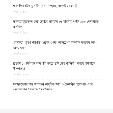
আল ফিরদাউস বুলেটিন || ১ম সপ্তাহ, আগস্ট ২০২৬ ||
আগস্ট ৭, ২০২৬
মালিতে তুরস্কের দেয়া ড্রোনে জান্তার ৬৬ হামলায় শহীদ ১৫৫ বেসামরিক
নাগরিক
আগস্ট ৬, ২০২৬
পাকতিয়া পুলিশ প্রশিক্ষণ কেন্দ্র থেকে গ্রাজুয়েশন সম্পন্ন করলেন আরও
৩৮৩ তরুণ
আগস্ট ৬, ২০২৬
কুন্দুজে ১২ মিলিয়ন আফগানি ব্যয়ে দুটি সেতু পুনর্নির্মাণ করছে ইমারাতে
ইসলামিয়া
আগস্ট ৬, ২০২৬
স্বাস্থ্যসেবার মান উন্নয়নে আধুনিক জ্ঞান ও বৈজ্ঞানিক গবেষণার ওপর
গুরুত্বারোপ ইমারাতে ইসলামিয়ার
আগস্ট ৬, ২০২৬
আফগান শরণার্থী পরিবারগুলোর স্থায়ী পুনর্বাসনে ৬৫ হাজারের বেশি আবাসিক
প্লট বরাদ্দ ইমারাতে ইসলামিয়ার