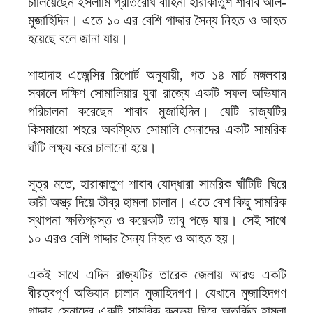
চালিয়েছেন ইসলামি প্রতিরোধ বাহিনী হারাকাতুশ শাবাব আল-
মুজাহিদিন। এতে ১০ এর বেশি গাদ্দার সৈন্য নিহত ও আহত
হয়েছে বলে জানা যায়।
শাহাদাহ এজেন্সির রিপোর্ট অনুযায়ী, গত ১৪ মার্চ মঙ্গলবার
সকালে দক্ষিণ সোমালিয়ার যুবা রাজ্যে একটি সফল অভিযান
পরিচালনা করেছেন শাবাব মুজাহিদিন। যেটি রাজ্যটির
কিসমায়ো শহরে অবস্থিত সোমালি সেনাদের একটি সামরিক
ঘাঁটি লক্ষ্য করে চালানো হয়ে।
সূত্র মতে, হারাকাতুশ শাবাব যোদ্ধারা সামরিক ঘাঁটিটি ঘিরে
ভারী অস্ত্র দিয়ে তীব্র হামলা চালান। এতে বেশ কিছু সামরিক
স্থাপনা ক্ষতিগ্রস্ত ও কয়েকটি তাবু পড়ে যায়। সেই সাথে
১০ এরও বেশি গাদ্দার সৈন্য নিহত ও আহত হয়।
একই সাথে এদিন রাজ্যটির তারেক জেলায় আরও একটি
বীরত্বপূর্ণ অভিযান চালান মুজাহিদগণ। যেখানে মুজাহিদগণ
গাদ্দার সেনাদের একটি সামরিক কনভয় ঘিরে অতর্কিত হামলা