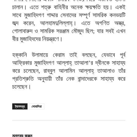
চালান। এতে শত্রু বাহিনীর অনেক ক্ষয়ক্ষতি হয়। একই
সাথে মুজাহিদগণ গাদ্দার সেনাদের সম্পূর্ণ সামরিক কনভয়টি
জব্দ করেন, আলহামদুলিল্লাহ্‌। এতে অগণিত অস্ত্র,
গোলাবারুদ ও সামরিক সরঞ্জাম মৌজুদ ছিল; যার সবই এখন
বীর মুজাহিদদের নিয়ন্ত্রণে।
হক্কানি উলামায়ে কেরাম তাই বলছেন, যেভাবে পূর্ব
আফ্রিকার মুজাহিদগণ আল্লাহ্‌ তাআলা’র দ্বীনকে সাহায্য
করে চলেছেন, রাব্বুল আলামিন আল্লাহ্‌ তাআলাও তাঁর
প্রতিশ্রুতি অনুযায়ী তাঁর নেক বান্দাদেরকে সাহায্য করে
চলেছেন।
ট্যাগসমূহ
সোমালিয়া
মন্তব্য করুন