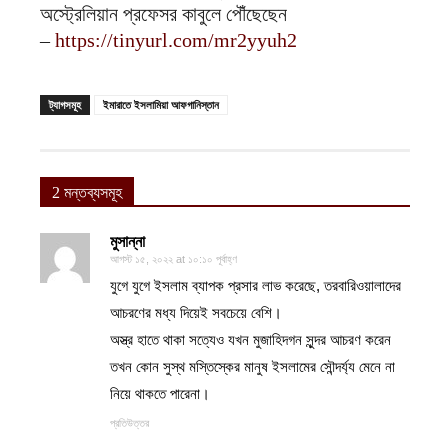
অস্ট্রেলিয়ান প্রফেসর কাবুলে পৌঁছেছেন
–
https://tinyurl.com/mr2yyuh2
ট্যাগসমূহ
ইমারাতে ইসলামিয়া আফগানিস্তান
2 মন্তব্যসমূহ
মুসান্না
আগস্ট ১৫, ২০২২ at ১০:১০ পূর্বাহ্ণ
যুগে যুগে ইসলাম ব্যাপক প্রসার লাভ করেছে, তরবারিওয়ালাদের
আচরণের মধ্য দিয়েই সবচেয়ে বেশি।
অস্ত্র হাতে থাকা সত্যেও যখন মুজাহিদগন সুন্দর আচরণ করেন
তখন কোন সুস্থ মস্তিস্কের মানুষ ইসলামের সৌন্দর্য্য মেনে না
নিয়ে থাকতে পারেনা।
প্রতিউত্তর