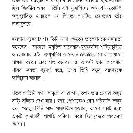
তখন তার প্রহরার দায়িত্বে থাকা তালিবান মোজাহিদিনের নাম
ছিল জিবরিল ওমর। তিনি এই মুজাহিদের আদর্শে এতোটাই
অনুপ্রানিত হয়েছেন যে নিজের নামটিও রেখেছেন তাঁর
নামানুসারে।
ইসলাম গ্রহণের পর তিনি নানা ক্ষেত্রে তালেবানকে সহায়তা
করেছেন। কাতারে অনুষ্ঠিত তালেবান-যুক্তরাষ্ট্র শান্তিচুক্তি
আলোচনায় এই নওমুসলিম তালেবান নেতাদের সাথে সেখানে
সাক্ষাৎ করেন এবং গত বছরের ১৫ আগস্ট যখন তালেবান
শাসন ক্ষমতা গ্রহণ করে, তখন তিনি নতুন সরকারকে
অভিনন্দন জানান।
গতকাল তিনি যখন কাবুলে পা রাখেন, তখন তার চেহারা শুভ্র
দাড়ি সজ্জিত দেখা যায়। তার পোশাকেও বেশ পরিবর্তন লক্ষ্য
করা গেছে; তিনি সাদা পাঞ্জাবি-পায়জামা, কালো কোট এবং
একটি কান্দাহারী পাগড়ি পরিধান করে বিমানবন্দরে অবতরণ
করেন।