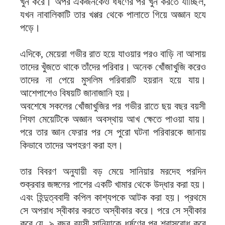
খুন করে। অপর একজনকেও ধর্ষণের পর খুন করতে যাচ্ছিল,
যখন নাবালিকাটি তার খপ্পর থেকে পালাতে গিয়ে অজ্ঞান হযে
পড়ে।
এদিকে, মেয়েরা গভীর রাত হয়ে যাওয়ার পরও বাড়ি না আসায়
তাদের খুঁজতে থাকে তাঁদের পরিবার। অনেক খোঁজাখুজি করেও
তাদের না পেয়ে মুসলিম পরিবারটি হয়রান হয়ে যায়।
আশেপাশেও বিষয়টি জানাজানি হয়।
অবশেষে সকলের খোঁজাখুজির পর গভীর রাতে ছয় বছর বয়সী
শিফা মেয়েটিকে অজ্ঞান অবস্থায় আখ ক্ষেতে পাওয়া যায়।
পরে তার জ্ঞান ফেরার পর সে পুরো ঘটনা পরিবারকে জানায়
কিভাবে তাদের অপহরণ করা হল।
তার বিবরণ অনুযায়ী বড় মেয়ে সানিয়ার মরদেহ পরদিন
শুক্রবার জঙ্গলের পাশের একটি খামার থেকে উদ্ধার করা হয়।
এবং হিন্দুত্ববাদী কপিল কাশ্যপকে আটক করা হয়। প্রথমে
সে অপরাধ স্বীকার করতে অস্বীকার করে। পরে সে স্বীকার
করে যে, ৯ বছর বয়সী সানিয়াকে ধর্ষণের পর শ্বাসরোধ করে