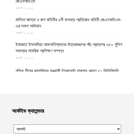
জেএনআইএম
আগস্ট ৭, ২০২৬
মালিতে জান্তা ও রুশ বাহিনীর ৫টি কনভয়ে প্রতিরোধ বাহিনী জেএনআইএম-
এর সফল অভিযান
আগস্ট ৭, ২০২৬
ইমারাতে ইসলামিয়া আফগানিস্তানের উত্তরাঞ্চলের পাঁচ প্রদেশের ৩৫০ পুলিশ
সদস্যের সামরিক প্রশিক্ষণ সম্পন্ন
আগস্ট ৭, ২০২৬
পশ্চিম তীরের কালান্দিয়ায় সন্ত্রাসী ইসরায়েলি হামলায় আহত ৫১ ফিলিস্তিনি
আগস্ট ৭, ২০২৬
নেত্রকোণায় ভাড়া বাসা থেকে যুবকের রক্তাক্ত লাশ উদ্ধার
আগস্ট ৭, ২০২৬
আর্কাইভ ক্যালেন্ডার
বগুড়ায় ছিনতাই দেখে ফেলায় শিশুকে হত্যা, ধানক্ষেতে মিললো মাটিচাপা লাশ
আগস্ট ৭, ২০২৬
কুমিল্লায় তনু হত্যা মামলায় দীর্ঘ দশ বছর পর ডিএনএ বিশ্লেষণে পাঁচজনের