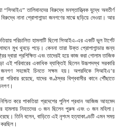
ম
থা “সিআইএ” তালিবানদের বিরুদ্ধে মনস্তাত্ত্বিক যুদ্ধে অবতীর্ণ
আ
িরুদ্ধে নানা প্রোপাগান্ডা জনগণের মাঝে ছড়িয়ে দেওয়া। আর
অ
ভ
আ
াকতিয়ায় পরিচালিত হামলাটি ছিলো সিআইএ-এর একটি ভুল টার্গেট
সামনে মুখ থুবড়ে পড়ে। কেননা তারা উক্ত প্রোপাগান্ডার জন্য
্ট্রের দ্বারা প্রশিক্ষিত এবং তাদেরই হয়ে কাজ করা গোলাম তাজিক
াছাড়া এই পরিবারের একাধিক ব্যাক্তিই ছিলেন উচ্চপদস্থ সরকারি
শের জনগণ সহজেই চিনতে সক্ষম হয়। অপরদিকে সিআইএ’র
রো পরিবার রয়েছে, যাদের কণ্ঠস্বর বিশ্ববাসীর কানে পৌঁছাতে
 জনগণ।
নিশ্চিত করে পাকতিয়া প্রদেশের পুলিশ প্রধান আজিজ আহমেদ
াহিনীর হামলায় নিহতদের ৩ জন ছিলেন পুরুষ এবং ৩ জন মহিলা।
বি করেছে। তিনি বলেন, বাড়িতে এই নৃশংস হত্যাকাণ্ডটি এমন সময়
পন করছিল।