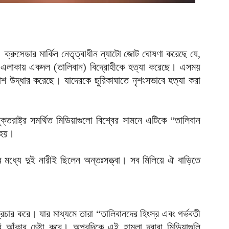
উ
আ
ক
ক
্রুসেডার মার্কিন নেতৃত্বাধীন ন্যাটো জোট ঘোষণা করেছে যে,
আ
া এলাকায় একদল (তালিবান) বিদ্রোহীকে হত্যা করেছে। এসময়
শ উদ্ধার করেছে। যাদেরকে ছুরিকাঘাতে নৃশংসভাবে হত্যা করা
হ
শ
আ
ক্তরাষ্ট্র সমর্থিত মিডিয়াগুলো বিশ্বের সামনে এটিকে “তালিবান
ভ
 হয়।
ম
আ
মধ্যে দুই নারীই ছিলেন অন্তঃসত্ত্বা। সব মিলিয়ে ঐ বাড়িতে
প
য
আ
দ
রচার করে। যার মাধ্যমে তারা “তালিবানদের হিংস্র এবং গর্ভবতী
প
ি আঁকার চেষ্টা করে। অপরদিকে এই হামলা দ্বারা মিডিয়াগুলি