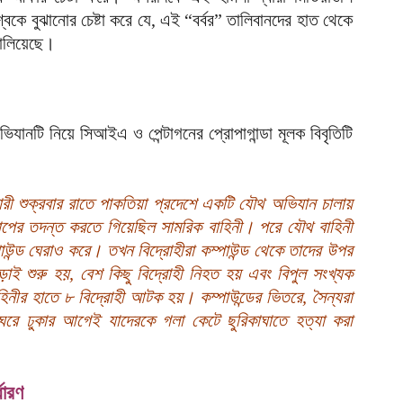
আ
্বকে বুঝানোর চেষ্টা করে যে, এই “বর্বর” তালিবানদের হাত থেকে
চালিয়েছে।
দ
আ
ড
ানটি নিয়ে সিআইএ ও পেন্টাগনের প্রোপাগান্ডা মূলক বিবৃতিটি
র
আ
ন
 শুক্রবার রাতে পাকতিয়া প্রদেশে একটি যৌথ অভিযান চালায়
আ
লাপের তদন্ত করতে গিয়েছিল সামরিক বাহিনী। পরে যৌথ বাহিনী
াউন্ড ঘেরাও করে। তখন বিদ্রোহীরা কম্পাউন্ড থেকে তাদের উপর
ল
শ
াই শুরু হয়, বেশ কিছু বিদ্রোহী নিহত হয় এবং বিপুল সংখ্যক
আ
াহিনীর হাতে ৮ বিদ্রোহী আটক হয়। কম্পাউন্ডের ভিতরে, সৈন্যরা
 ঘরে ঢুকার আগেই যাদেরকে গলা কেটে ছুরিকাঘাতে হত্যা করা
চ
ক
আ
ধারণ
আ