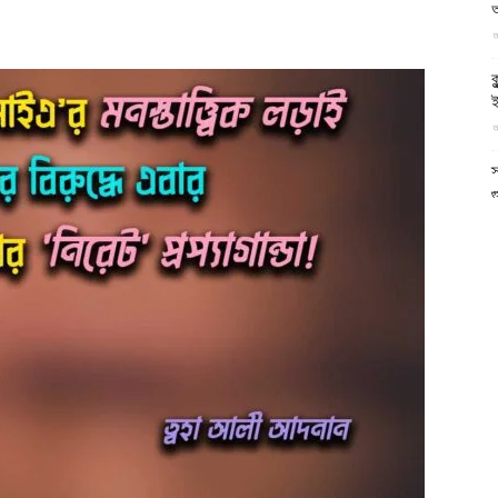
আল-
আ
ক
ই
আ
ফিরদাউস
স
গ
আ
আ
আ
আ
ভ
ক
ক
আ
ভ
হ