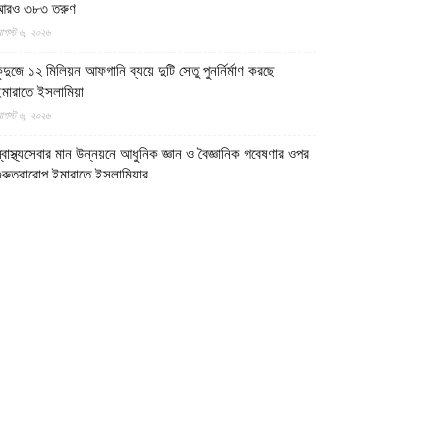
আরও ৩৮৩ তরুণ
গস্ট ৬, ২০২৬
ুন্দুজে ১২ মিলিয়ন আফগানি ব্যয়ে দুটি সেতু পুনর্নির্মাণ করছে
মারাতে ইসলামিয়া
গস্ট ৬, ২০২৬
্বাস্থ্যসেবার মান উন্নয়নে আধুনিক জ্ঞান ও বৈজ্ঞানিক গবেষণার ওপর
ুরুত্বারোপ ইমারাতে ইসলামিয়ার
গস্ট ৬, ২০২৬
ফগান শরণার্থী পরিবারগুলোর স্থায়ী পুনর্বাসনে ৬৫ হাজারের বেশি
বাসিক প্লট বরাদ্দ ইমারাতে ইসলামিয়ার
গস্ট ৬, ২০২৬
িডিও || আফগানিস্তানের কুনার প্রদেশে গত বছরের ভূমিকম্পে
্ষতিগ্রস্ত পরিবারগুলোর জন্য ৩৬টি বাড়ি ও একটি মসজিদ নির্মাণ
রেছে ইমারাতে ইসলামিয়া
গস্ট ৬, ২০২৬
ারত, পাকিস্তান ও বাংলাদেশের মাদ্রাসাগুলোতে সন্ত্রাসবাদ তৈরি
চ্ছে বলে উস্কানিমূলক মন্তব্য করেছে উত্তর প্রদেশের হিন্দুত্ববাদী