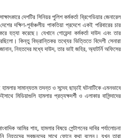
াৎকারে দেশটির সিনিয়র পুলিশ কর্মকর্তা ব্রিগেডিয়ার জেনারেল
েশের দক্ষিণ-পূর্বাঞ্চলীয় পাকতিয়া প্রদেশে একই পরিবারের চার
রে হত্যা করেছে। যেখানে গোয়েন্দা কর্মকর্তা দাউদ এবং তার
ছিলো। কিন্তু বিভ্রান্তিকর তথ্যের ভিত্তিতে বিদেশী সেনারা
ি জানান, নিহতদের মধ্যে দাউদ, তার ভাই জহির, অ্যাটর্নি অফিসের
 হামলার সামান্যতম তদন্ত ও সন্দেহ ছাড়াই ঘটনাটিকে এমনভাবে
াথে মিডিয়াগুলি হামলার প্রত্যক্ষদর্শী ও এলাকার বাসিন্দাদের
ংবাদিক আমির শাহ, হামলার বিষয়ে পেন্টাগনের দাবির পর্যালোচনা
তিনি নিহতদের স্বজনদের সাথে ফোনে কথা বলেন। যখন তারা