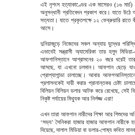
এই নৃশংস হত্যাকাণ্ডের এক মাসেরও (১৬ মার্চ)
অনুসন্ধানী প্রতিবেদন প্রকাশ করে। যাতে উঠে আস
সত্যতা। যাতে প্রকৃতপক্ষে ১২ ফেব্রুয়ারি রাতে ক
আসে।
দুনিয়াজুড়ে নিজেদের সকল অন্যায় যুদ্ধের পরি
এভাবেই সন্ত্রাসী অ্যামেরিকা তার হলুদ মিডিয়
আফগানিস্তানে আগ্রাসনের ২০ বছর ধরেই তারা ম
আসছে, যা এখনো চলমান। আফগান ছেড়ে যাওয়া
প্রোপ্যাগান্ডা চালাচ্ছে। আবার আফগআনিস্তানে
প্রশাসনকেই দায়ী করার প্রানান্তকর চেষ্টা চাল
বিলিয়ন বিলিয়ন ডলার আটক করে রেখেছে, সেই বিষ
নিকৃষ্ট পর্যায়ের মিথ্যুক আর নির্লজ্জ এরা!
এখন তারা আফগান নারীদের শিক্ষা আর শিশুদের অধ
‘সভ্য’ সৈনিকরা হাজার হাজার আফগান নারীকে হত্
দিয়েছে, দালাল মিডিয়া বা ডলার-পোষ্য কথিত মানব