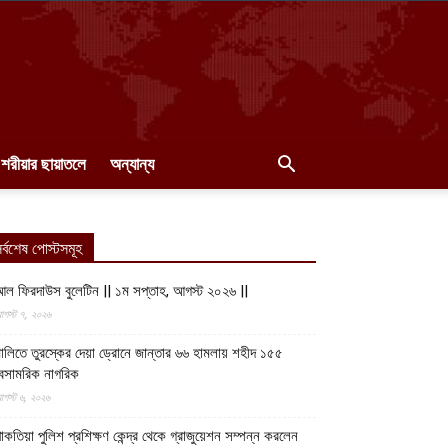
শরীয়ার ছায়াতলে
অন্যান্য
র্বশেষ পোস্টসমূহ
ল ফিরদাউস বুলেটিন || ১ম সপ্তাহ, আগস্ট ২০২৬ ||
গস্ট ৭, ২০২৬
ালিতে তুরস্কের দেয়া ড্রোনে জান্তার ৬৬ হামলায় শহীদ ১৫৫
েসামরিক নাগরিক
গস্ট ৬, ২০২৬
াকতিয়া পুলিশ প্রশিক্ষণ কেন্দ্র থেকে গ্রাজুয়েশন সম্পন্ন করলেন