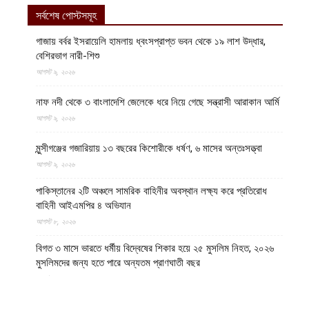
সর্বশেষ পোস্টসমূহ
গাজায় বর্বর ইসরায়েলি হামলায় ধ্বংসপ্রাপ্ত ভবন থেকে ১৯ লাশ উদ্ধার,
বেশিরভাগ নারী-শিশু
আগস্ট ৯, ২০২৬
নাফ নদী থেকে ৩ বাংলাদেশি জেলেকে ধরে নিয়ে গেছে সন্ত্রাসী আরাকান আর্মি
আগস্ট ৯, ২০২৬
মুন্সীগঞ্জের গজারিয়ায় ১৩ বছরের কিশোরীকে ধর্ষণ, ৬ মাসের অন্তঃসত্ত্বা
আগস্ট ৯, ২০২৬
পাকিস্তানের ২টি অঞ্চলে সামরিক বাহিনীর অবস্থান লক্ষ্য করে প্রতিরোধ
বাহিনী আইএমপির ৪ অভিযান
আগস্ট ৮, ২০২৬
বিগত ৩ মাসে ভারতে ধর্মীয় বিদ্বেষের শিকার হয়ে ২৫ মুসলিম নিহত, ২০২৬
মুসলিমদের জন্য হতে পারে অন্যতম প্রাণঘাতী বছর
আগস্ট ৮, ২০২৬
৫ বছর আগে আজকের দিনে একযোগে তিন প্রদেশ দখল করে ইমারাতে