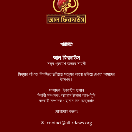
যুদ্ধ বন্ধে নাইজার রাষ্ট্রপ্রধানকে জেএনআইএম-এর শর্ত: মানব রচিত
সংবিধান ছেড়ে শরিয়াহ্ প্রতিষ্ঠা করুন
আগস্ট ৮, ২০২৬
পশ্চিমবঙ্গে শব্দ দূষণ নিয়ন্ত্রণের অজুহাতে টার্গেট কেবল মসজিদ, লাউডস্পিকার
অপসারণের নির্দেশ হিন্দুত্ববাদী পুলিশের
আগস্ট ৮, ২০২৬
পরিচিতি
নব্য চাঁদাবাজদের হাতে জিম্মি রাজধানীবাসী, ৩৫ স্পটে পুলিশ সদস্যরাই করছে
আল ফিরদাউস
চাঁদাবাজি
সত্য প্রকাশে অদম্য সাহসী
আগস্ট ৮, ২০২৬
মিথ্যার আঁধারে নিমজ্জিত দুনিয়ায় সত্যের আলো ছড়িয়ে দেওয়া আমাদের
বুরকিনান জান্তা বাহিনীর ১২টি সামরিক অবস্থানের নিয়ন্ত্রণ নিয়েছে
উদ্দেশ্য।
জেএনআইএম
সম্পাদক: ইবরাহীম হাসান
আগস্ট ৭, ২০২৬
নির্বাহী সম্পাদক: আহমাদ উসামা আল-হিন্দি
সহকারী সম্পাদক : হাসান বিন আব্দুল্লাহ
মালিতে জান্তা ও রুশ বাহিনীর ৫টি কনভয়ে প্রতিরোধ বাহিনী জেএনআইএম-
এর সফল অভিযান
যোগাযোগ করুনঃ
আগস্ট ৭, ২০২৬
✉:
contact@alfirdaws.org
ইমারাতে ইসলামিয়া আফগানিস্তানের উত্তরাঞ্চলের পাঁচ প্রদেশের ৩৫০ পুলিশ