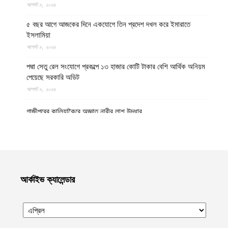
আগস্ট ৮, ২০২৬
৫ বছর আগে আজকের দিনে একযোগে তিন প্রদেশ দখল করে ইমারাতে
ইসলামিয়া
আগস্ট ৮, ২০২৬
পদ্মা সেতু রেল সংযোগে প্রকল্পে ১৩ হাজার কোটি টাকার বেশি আর্থিক অনিয়ম
পেয়েছে সরকারি অডিট
আগস্ট ৮, ২০২৬
গাজীপুরের কালিয়াকৈরে অজ্ঞাত নারীর লাশ উদ্ধার
আগস্ট ৮, ২০২৬
উত্তর প্রদেশের মথুরায় ঐতিহাসিক শাহী ঈদগাহ মসজিদের স্থলে আবারও
কৃষ্ণ মন্দির নির্মাণের দাবি, মসজিদের জন্য বিকল্প জমির প্রস্তাব
আগস্ট ৮, ২০২৬
আর্কাইভ ক্যালেন্ডার
হেলমান্দে বিপুল পরিমাণ অবৈধ অস্ত্র ও সামরিক সরঞ্জাম জব্দ করেছে ইমারাতে
ইসলামিয়ার নিরাপত্তা বাহিনী
আগস্ট ৮, ২০২৬