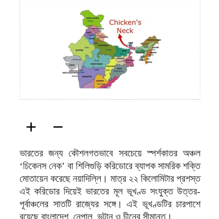
ফিরদাউস
ভারতের জন্য কৌশলগতভাবে সবচেয়ে স্পর্শকাতর অঞ্চল
‘চিকেনস নেক’ বা শিলিগুড়ি করিডোরে ব্যাপক সামরিক শক্তি
মোতায়েন করেছে নয়াদিল্লি। মাত্র ২২ কিলোমিটার প্রশস্ত
এই করিডোর দিয়েই ভারতের মূল ভূখণ্ড সংযুক্ত উত্তর-
পূর্বাঞ্চলের সাতটি রাজ্যের সঙ্গে। এই ভূখণ্ডটির চারপাশে
রয়েছে বাংলাদেশ, নেপাল, ভুটান ও চীনের সীমান্ত।