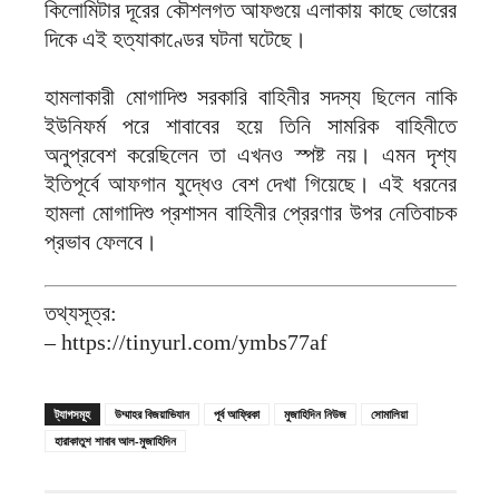
কিলোমিটার দূরের কৌশলগত আফগুয়ে এলাকায় কাছে ভোরের
দিকে এই হত্যাকাণ্ডের ঘটনা ঘটেছে।
হামলাকারী মোগাদিশু সরকারি বাহিনীর সদস্য ছিলেন নাকি
ইউনিফর্ম পরে শাবাবের হয়ে তিনি সামরিক বাহিনীতে
অনুপ্রবেশ করেছিলেন তা এখনও স্পষ্ট নয়। এমন দৃশ্য
ইতিপূর্বে আফগান যুদ্ধেও বেশ দেখা গিয়েছে। এই ধরনের
হামলা মোগাদিশু প্রশাসন বাহিনীর প্রেরণার উপর নেতিবাচক
প্রভাব ফেলবে।
তথ্যসূত্র:
– https://tinyurl.com/ymbs77af
ট্যাগসমূহ
উম্মাহর বিজয়াভিযান
পূর্ব আফ্রিকা
মুজাহিদিন নিউজ
সোমালিয়া
হারাকাতুশ শাবাব আল-মুজাহিদিন