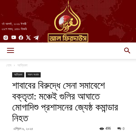
৭ই আগস্ট, ২০২৬ ঈসায়ী
২৩শে সফর, ১৪৪৮ হিজরি
AlFirdaws
হোম
আফ্রিকা
আফ্রিকা
সকল সংবাদ
শাবাবের বিরুদ্ধে সেনা সমাবেশে
||
বক্তৃতা: মঞ্চেই গুলির আঘাতে
মোগাদিশু প্রশাসনের জ্যেষ্ঠ কমান্ডার
আল-
নিহত
496
এপ্রিল ৬, ২০২৫
0