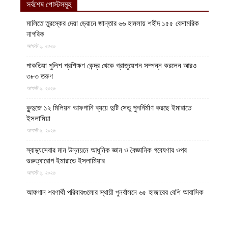
সর্বশেষ পোস্টসমূহ
মালিতে তুরস্কের দেয়া ড্রোনে জান্তার ৬৬ হামলায় শহীদ ১৫৫ বেসামরিক
নাগরিক
আগস্ট ৬, ২০২৬
পাকতিয়া পুলিশ প্রশিক্ষণ কেন্দ্র থেকে গ্রাজুয়েশন সম্পন্ন করলেন আরও
৩৮৩ তরুণ
আগস্ট ৬, ২০২৬
কুন্দুজে ১২ মিলিয়ন আফগানি ব্যয়ে দুটি সেতু পুনর্নির্মাণ করছে ইমারাতে
ইসলামিয়া
আগস্ট ৬, ২০২৬
স্বাস্থ্যসেবার মান উন্নয়নে আধুনিক জ্ঞান ও বৈজ্ঞানিক গবেষণার ওপর
গুরুত্বারোপ ইমারাতে ইসলামিয়ার
আগস্ট ৬, ২০২৬
আফগান শরণার্থী পরিবারগুলোর স্থায়ী পুনর্বাসনে ৬৫ হাজারের বেশি আবাসিক
প্লট বরাদ্দ ইমারাতে ইসলামিয়ার
আগস্ট ৬, ২০২৬