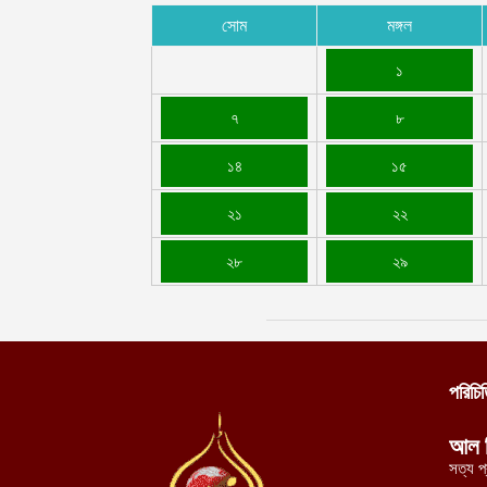
সোম
মঙ্গল
১
৭
৮
১৪
১৫
২১
২২
২৮
২৯
পরিচি
আল 
সত্য প