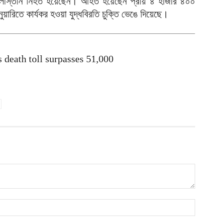
লিস্তিনি নিহত হয়েছেন। আহত হয়েছেন প্রায় ৪ হাজার ৪০০
আ
ারিতে কার্যকর হওয়া যুদ্ধবিরতি চুক্তি ভেঙে দিয়েছে।
দ
প
আ
s death toll surpasses 51,000
দ
আ
ড
র
আ
ন
আ
ল
শ
আ