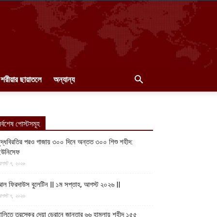
শরীয়ার ছায়াতলে
অন্যান্য
র্বশেষ পোস্টসমূহ
ুদ্ধবিরতির পরও গাজায় ৩০০ দিনে অন্তত ৩০০ শিশু শহীদ:
ইউনিসেফ
গস্ট ৭, ২০২৬
ল ফিরদাউস বুলেটিন || ১ম সপ্তাহ, আগস্ট ২০২৬ ||
গস্ট ৭, ২০২৬
ালিতে তুরস্কের দেয়া ড্রোনে জান্তার ৬৬ হামলায় শহীদ ১৫৫