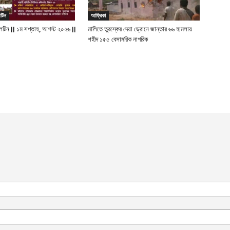
টিন
আফ্রিকা
েটিন || ১ম সপ্তাহ, আগস্ট ২০২৬ ||
মালিতে তুরস্কের দেয়া ড্রোনে জান্তার ৬৬ হামলায়
শহীদ ১৫৫ বেসামরিক নাগরিক