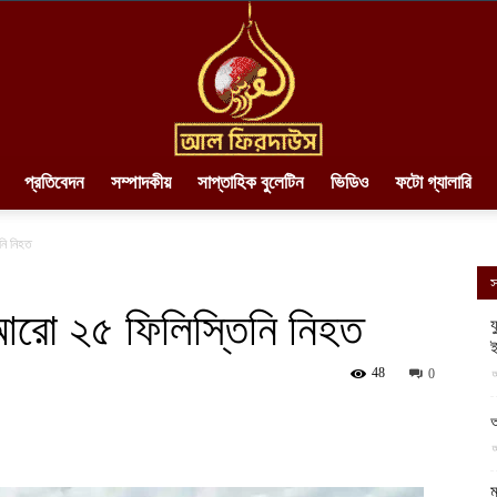
প্রতিবেদন
সম্পাদকীয়
সাপ্তাহিক বুলেটিন
ভিডিও
ফটো গ্যালারি
AlFirdaws
নি নিহত
স
 আরো ২৫ ফিলিস্তিনি নিহত
য
||
48
আ
0
আ
আ
ম