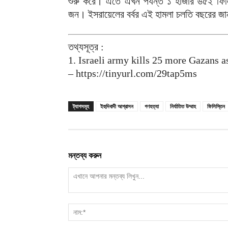
শুরু করে। এতে এখন পর্যন্ত ১ হাজার ৬৫২ ফি
জন। ইসরায়েলের বর্বর এই হামলা চলতি বছরের জানুয়
তথ্যসূত্র :
1. Israeli army kills 25 more Gazans a
– https://tinyurl.com/29tap5ms
ট্যাগসমূহ
ইহুদিবাদী আগ্রাসন
গণহত্যা
নির্যাতিত উম্মাহ
ফিলিস্তিন
মন্তব্য করুন