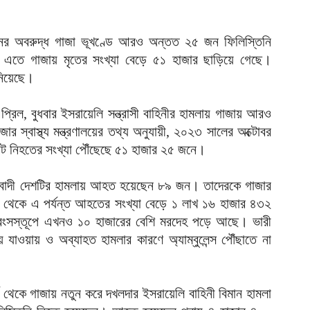
ক
আ
নের অবরুদ্ধ গাজা ভূখণ্ডে আরও অন্তত ২৫ জন ফিলিস্তিনি
ভ
তে গাজায় মৃতের সংখ্যা বেড়ে ৫১ হাজার ছাড়িয়ে গেছে।
হ
উ
নিয়েছে।
আ
প্রিল, বুধবার ইসরায়েলি সন্ত্রাসী বাহিনীর হামলায় গাজায় আরও
ক
র স্বাস্থ্য মন্ত্রণালয়ের তথ্য অনুযায়ী, ২০২৩ সালের অক্টোবর
ক
ট নিহতের সংখ্যা পৌঁছেছে ৫১ হাজার ২৫ জনে।
আ
হ
ইহুদিবাদী দেশটির হামলায় আহত হয়েছেন ৮৯ জন। তাদেরকে গাজার
শ
রু থেকে এ পর্যন্ত আহতের সংখ্যা বেড়ে ১ লাখ ১৬ হাজার ৪৩২
আ
 ধ্বংসস্তূপে এখনও ১০ হাজারের বেশি মরদেহ পড়ে আছে। ভারী
ভ
ে যাওয়ায় ও অব্যাহত হামলার কারণে অ্যাম্বুলেন্স পৌঁছাতে না
ম
।
আ
প
র্চ থেকে গাজায় নতুন করে দখলদার ইসরায়েলি বাহিনী বিমান হামলা
য