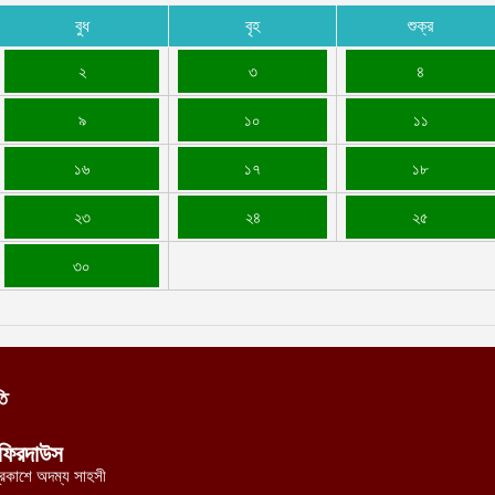
বুধ
বৃহ
শুক্র
২
৩
৪
৯
১০
১১
১৬
১৭
১৮
২৩
২৪
২৫
৩০
তি
ফিরদাউস
্রকাশে অদম্য সাহসী