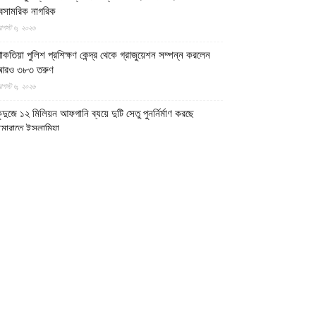
েসামরিক নাগরিক
গস্ট ৬, ২০২৬
াকতিয়া পুলিশ প্রশিক্ষণ কেন্দ্র থেকে গ্রাজুয়েশন সম্পন্ন করলেন
আরও ৩৮৩ তরুণ
গস্ট ৬, ২০২৬
ুন্দুজে ১২ মিলিয়ন আফগানি ব্যয়ে দুটি সেতু পুনর্নির্মাণ করছে
মারাতে ইসলামিয়া
গস্ট ৬, ২০২৬
্বাস্থ্যসেবার মান উন্নয়নে আধুনিক জ্ঞান ও বৈজ্ঞানিক গবেষণার ওপর
ুরুত্বারোপ ইমারাতে ইসলামিয়ার
গস্ট ৬, ২০২৬
ফগান শরণার্থী পরিবারগুলোর স্থায়ী পুনর্বাসনে ৬৫ হাজারের বেশি
বাসিক প্লট বরাদ্দ ইমারাতে ইসলামিয়ার
গস্ট ৬, ২০২৬
িডিও || আফগানিস্তানের কুনার প্রদেশে গত বছরের ভূমিকম্পে
্ষতিগ্রস্ত পরিবারগুলোর জন্য ৩৬টি বাড়ি ও একটি মসজিদ নির্মাণ