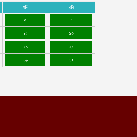
শনি
রবি
৫
৬
১২
১৩
১৯
২০
২৬
২৭