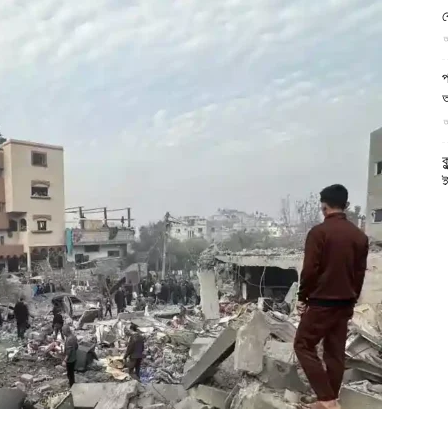
ব
আল-
আ
প
আ
ফিরদাউস
ক
ই
আ
স
গ
আ
আ
আ
আ
ভ
ক