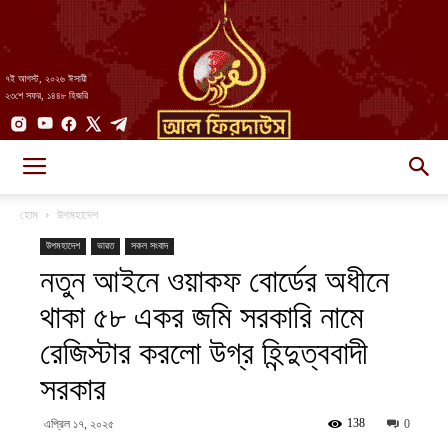
৭ই আগস্ট, ২০২৬ ঈসায়ী
২৩শে সফর, ১৪৪৮ হিজরি
AlFirdaws
হোম
উপমহাদেশ
উপমহাদেশ
ভারত
সকল সংবাদ
নতুন আইনে ওয়াকফ বোর্ডের অধীনে
||
থাকা ৫৮ একর জমি সরকারি নামে
রেজিস্টার করলো উগ্র হিন্দুত্ববাদী
আল-
সরকার
138
এপ্রিল ১৭, ২০২৫
0