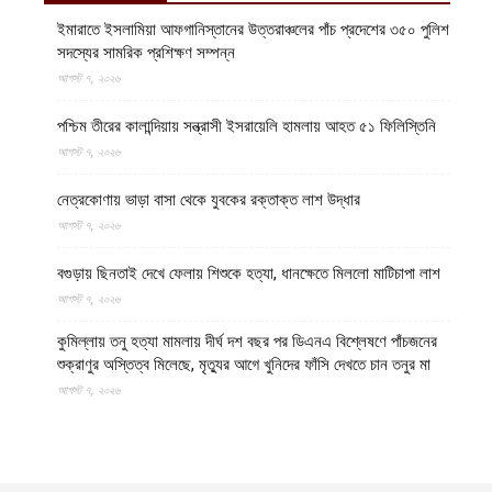
ইমারাতে ইসলামিয়া আফগানিস্তানের উত্তরাঞ্চলের পাঁচ প্রদেশের ৩৫০ পুলিশ
সদস্যের সামরিক প্রশিক্ষণ সম্পন্ন
আগস্ট ৭, ২০২৬
পশ্চিম তীরের কালান্দিয়ায় সন্ত্রাসী ইসরায়েলি হামলায় আহত ৫১ ফিলিস্তিনি
আগস্ট ৭, ২০২৬
নেত্রকোণায় ভাড়া বাসা থেকে যুবকের রক্তাক্ত লাশ উদ্ধার
আগস্ট ৭, ২০২৬
বগুড়ায় ছিনতাই দেখে ফেলায় শিশুকে হত্যা, ধানক্ষেতে মিললো মাটিচাপা লাশ
আগস্ট ৭, ২০২৬
কুমিল্লায় তনু হত্যা মামলায় দীর্ঘ দশ বছর পর ডিএনএ বিশ্লেষণে পাঁচজনের
শুক্রাণুর অস্তিত্ব মিলেছে, মৃত্যুর আগে খুনিদের ফাঁসি দেখতে চান তনুর মা
আগস্ট ৭, ২০২৬
বগুড়া ও সিলেটে দুই ঘণ্টার ব্যবধানে সড়ক দুর্ঘটনায় শিশুসহ নিহত ১৫ জন,
আহত ৩০
আগস্ট ৭, ২০২৬