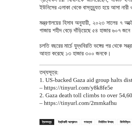
ইউনিসের এলাকা থেকে বাস্তুচ্যুত হয়ে আসা নারী
মন্ত্রণালয়ের হিসাব অনুযায়ী, ২০২৩ সালের ৭ অক্
গাজায় শহীদ বেড়ে দাঁড়িয়েছে ৫৪ হাজার ৬০৭ 
চলতি বছরের মার্চে যুদ্ধবিরতি ভঙ্গের পর থেকে স
আহত করেছে ১৩ হাজার ৩০০ জনকে।
তথ্যসূত্র:
1. US-backed Gaza aid group halts dis
– https://tinyurl.com/y8k8fe5e
2. Gaza death toll climbs to over 54,60
– https://tinyurl.com/2mmkafhu
ট্যাগসমূহ
ইহুদিবাদী আগ্রাসন
গণহত্যা
নির্যাতিত উম্মাহ
ফিলিস্তিন