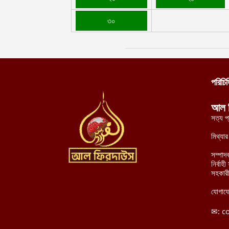
৩০
পরিচি
আল 
সত্য প
মিথ্যা
সম্পাদ
নির্বা
সহকারী
যোগায
✉:
c