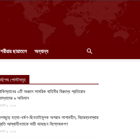
শরীয়ার ছায়াতলে
অন্যান্য
র্বশেষ পোস্টসমূহ
াকিস্তানের ৩টি অঞ্চলে সামরিক বাহিনীর বিরুদ্ধে প্রতিরোধ
োদ্ধাদের ৬ অভিযান
গস্ট ৬, ২০২৬
েশজুড়ে হত্যা-ধর্ষণ-ছিনতাইমূলক অপরাধ লাগামহীন, বিচারব্যবস্থার
্রতি আস্থাহীনতাকে দায়ী ভাবছেন বিশ্লেষকগণ
গস্ট ৬, ২০২৬