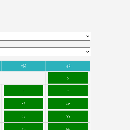
শনি
রবি
১
৭
৮
১৪
১৫
২১
২২
২৮
২৯