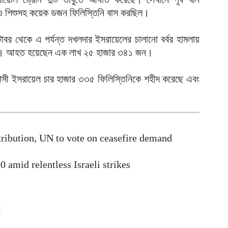
ন
 ও শিশুসহ কয়েক ডজন ফিলিস্তিনি বাস করছিল।
ত
আ
টোবর থেকে এ পর্যন্ত দখলদার ইসরায়েলের চালানো বর্বর হামলায়
ব
জনে। আহত হয়েছেন এক লাখ ২৫ হাজার ৩৪১ জন।
আ
ন্ত্রাসী ইসরায়েল চার হাজার ৩৩৫ ফিলিস্তিনিকে শহীদ করেছে এবং
আ
ই
আ
স
স
tribution, UN to vote on ceasefire demand
আ
0 amid relentless Israeli strikes
প
দ
আ
ভ
ক