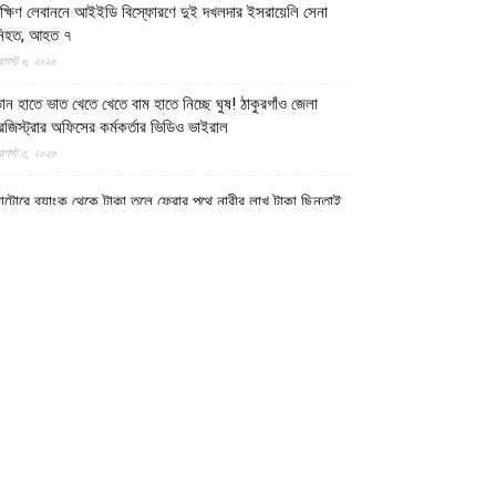
ক্ষিণ লেবাননে আইইডি বিস্ফোরণে দুই দখলদার ইসরায়েলি সেনা
নিহত, আহত ৭
গস্ট ৬, ২০২৬
ান হাতে ভাত খেতে খেতে বাম হাতে নিচ্ছে ঘুষ! ঠাকুরগাঁও জেলা
েজিস্ট্রার অফিসের কর্মকর্তার ভিডিও ভাইরাল
গস্ট ৫, ২০২৬
াটোরে ব্যাংক থেকে টাকা তুলে ফেরার পথে নারীর লাখ টাকা ছিনতাই
গস্ট ৫, ২০২৬
ালমনিরহাটে তিস্তা নদীর পানি বিপৎসীমার ওপরে, ভয়াবহ বন্যার
ঙ্কা
গস্ট ৫, ২০২৬
ীন-পাকিস্তানের নিরাপত্তা বিষয়ক ভিত্তিহীন অভিযোগ প্রত্যাখ্যান
রেছে ইমারাতে ইসলামিয়া
গস্ট ৫, ২০২৬
শ-শাবাবের নিয়ন্ত্রণে কেন্দ্রীয় হিরান রাজ্যের ৩ শহর: নিহত
োগাদিশু বাহিনীর ১৫৮ শত্রু সৈন্য