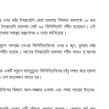
আ
অ
ভ
ের ওপর বর্বর ইসরায়েলি বোমা হামলায় শিশুসহ কমপক্ষে ১৮ জন
আ
 ইসরায়েলি হামলায় মোট ৯৫ ফিলিস্তিনি শহীদ হয়েছেন। এই
ঢ
স্বাস্থ্য মন্ত্রণালয় এ তথ্য জানিয়েছে।
১
আ
় স্কুলে আশ্রয় নেওয়া ফিলিস্তিনিদের ওপর ৪ জুন, বুধবার বর্বর
জন শহীদ হয়েছে। আগের ইসরায়েলি হামলায় শহীদ আরও দু’জনের
ই
চ
।
আ
একটি স্কুলে বাস্তুচ্যুত ফিলিস্তিনিদের তাঁবু লক্ষ্য করে হামলা
জ
আরও বেশ কয়েকজন আহত হয়।
হ
আ
 ইউনিসের কিজান আল-নাজ্জার এলাকা এবং গাজা শহরের উত্তর-
ম
ব
আ
সরায়েলি ড্রোন দুটি তাঁবুতে আঘাত করেছে। সেখানে পূর্ব খান