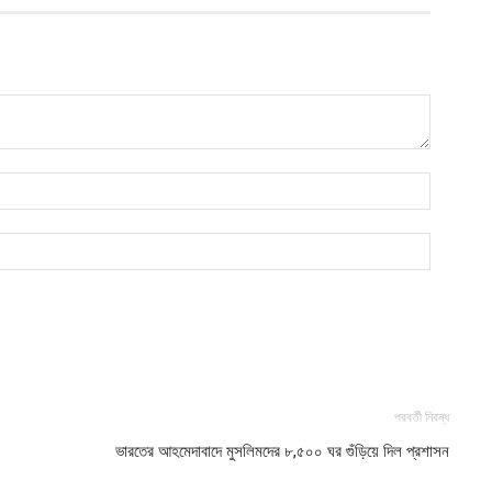
প
আ
ভ
আ
আ
পরবর্তী নিবন্ধ
ভারতের আহমেদাবাদে মুসলিমদের ৮,৫০০ ঘর গুঁড়িয়ে দিল প্রশাসন