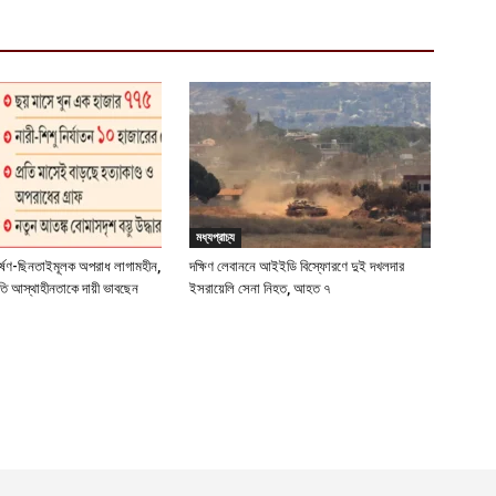
মধ্যপ্রাচ্য
র্ষণ-ছিনতাইমূলক অপরাধ লাগামহীন,
দক্ষিণ লেবাননে আইইডি বিস্ফোরণে দুই দখলদার
্রতি আস্থাহীনতাকে দায়ী ভাবছেন
ইসরায়েলি সেনা নিহত, আহত ৭