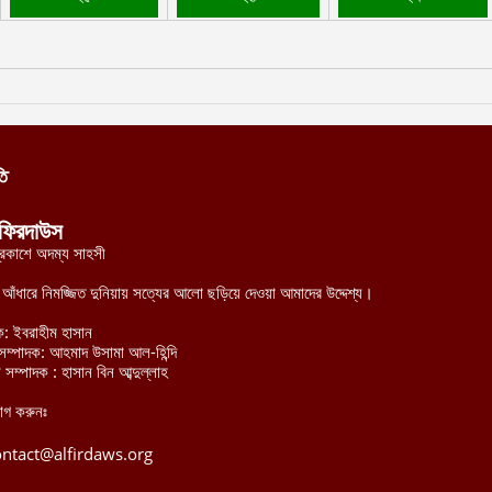
তি
ফিরদাউস
্রকাশে অদম্য সাহসী
র আঁধারে নিমজ্জিত দুনিয়ায় সত্যের আলো ছড়িয়ে দেওয়া আমাদের উদ্দেশ্য।
ক: ইবরাহীম হাসান
হী সম্পাদক: আহমাদ উসামা আল-হিন্দি
 সম্পাদক : হাসান বিন আব্দুল্লাহ
োগ করুনঃ
ontact@alfirdaws.org