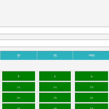
বুধ
বৃহ
শুক্র
৪
৫
৬
১১
১২
১৩
১৮
১৯
২০
২৫
২৬
২৭