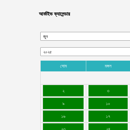
আর্কাইভ ক্যালেন্ডার
সোম
মঙ্গল
২
৩
৯
১০
১৬
১৭
২৩
২৪