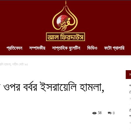
প্রতিবেদন
সম্পাদকীয়
সাপ্তাহিক বুলেটিন
ভিডিও
ফটো গ্যালারি
AlFirdaws
ায়েলি হামলা, শহীদ মোট ৯৫
স
ের ওপর বর্বর ইসরায়েলি হামলা,
প
য
||
আ
দ
58
0
প
আ